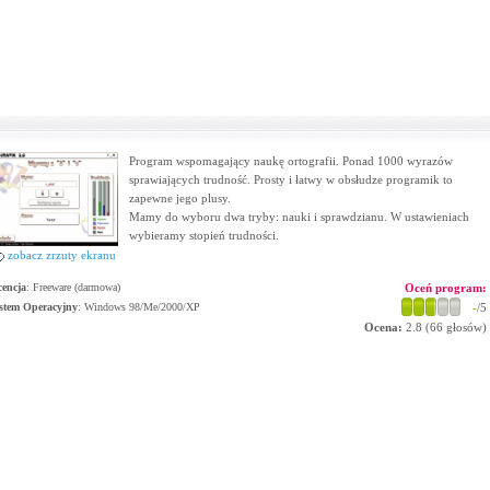
Program wspomagający naukę ortografii. Ponad 1000 wyrazów
sprawiających trudność. Prosty i łatwy w obsłudze programik to
zapewne jego plusy.
Mamy do wyboru dwa tryby: nauki i sprawdzianu. W ustawieniach
wybieramy stopień trudności.
zobacz zrzuty ekranu
cencja
: Freeware (darmowa)
Oceń program:
stem Operacyjny
:
Windows 98/Me/2000/XP
-
/5
Ocena:
2.8
(
66
głosów)