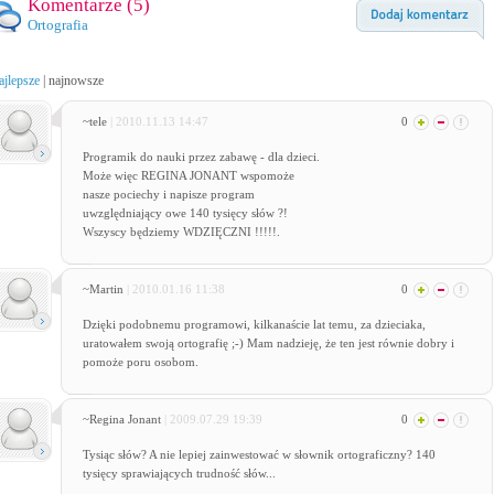
Komentarze (
5
)
Ortografia
ajlepsze
|
najnowsze
~tele
| 2010.11.13 14:47
0
Programik do nauki przez zabawę - dla dzieci.
Może więc REGINA JONANT wspomoże
nasze pociechy i napisze program
uwzględniający owe 140 tysięcy słów ?!
Wszyscy będziemy WDZIĘCZNI !!!!!.
~Martin
| 2010.01.16 11:38
0
Dzięki podobnemu programowi, kilkanaście lat temu, za dzieciaka,
uratowałem swoją ortografię ;-) Mam nadzieję, że ten jest równie dobry i
pomoże poru osobom.
~Regina Jonant
| 2009.07.29 19:39
0
Tysiąc słów? A nie lepiej zainwestować w słownik ortograficzny? 140
tysięcy sprawiających trudność słów...