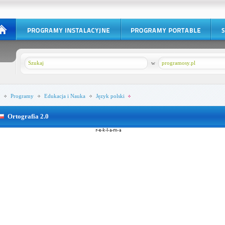
w
programosy.pl
Programy
Edukacja i Nauka
Język polski
Ortografia 2.0