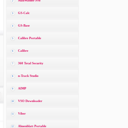
MailWasher Pro
2
GS-Calc
3
GS-Base
4
Calibre Portable
5
Calibre
6
360 Total Security
7
n-Track Studio
8
AIMP
9
VSO Downloader
10
Viber
11
Ahnenblatt Portable
12