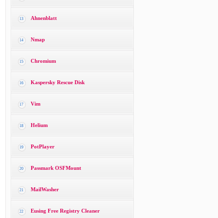
Ahnenblatt
13
Nmap
14
Chromium
15
Kaspersky Rescue Disk
16
Vim
17
Helium
18
PotPlayer
19
Passmark OSFMount
20
MailWasher
21
Eusing Free Registry Cleaner
22