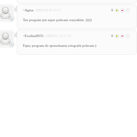
~Agina
| 2009.04.30 15:17
0
Ten program jest super polecam wszystkim :)))))
~Ewelina9033
| 2008.01.12 11:31
0
Fajny program do sprawdzania ortografii polecam:)