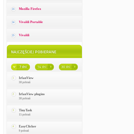
Mozilla Firefox
23
Vivaldi Portable
24
Vivaldi
25
IrfanView
1
38 pobrań
IrfanView plugins
2
38 pobrań
TinyTask
3
15 pobrań
EasyClicker
4
9 pobrań