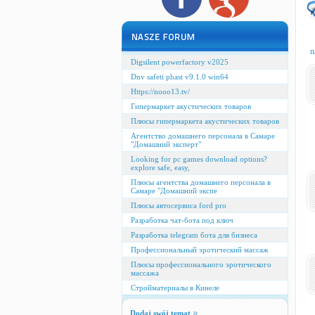
n
Digsilent powerfactory v2025
Dnv safeti phast v9.1.0 win64
Https://nooo13.tv/
Гипермаркет акустических товаров
Плюсы гипермаркета акустических товаров
Агентство домашнего персонала в Самаре
"Домашний эксперт"
Looking for pc games download options?
explore safe, easy,
Плюсы агентства домашнего персонала в
Самаре "Домашний экспе
Плюсы автосервиса ford pro
Разработка чат-бота под ключ
Разработка telegram бота для бизнеса
Профессиональный эротический массаж
Плюсы профессионального эротического
массажа
Стройматериалы в Кинеле
Dodaj swój temat