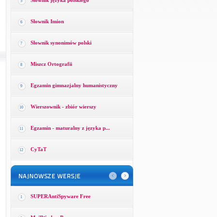
Słownik języka polskiego
5
Słownik Imion
6
Słownik synonimów polski
7
Miszcz Ortografii
8
Egzamin gimnazjalny humanistyczny
9
Wierszownik - zbiór wierszy
10
Egzamin - maturalny z języka p...
11
CyTaT
12
SUPERAntiSpyware Free
1