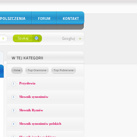
Przysłowia
1
Słownik synonimów
2
Słownik Rymów
3
Słownik synonimów polskich
4