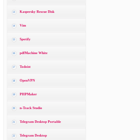
Kaspersky Rescue Disk
13
Vim
14
Spotify
15
pdfMachine White
16
Todoist
17
OpenVPN
18
PHPMaker
19
n-Track Studio
20
Telegram Desktop Portable
21
Telegram Desktop
22