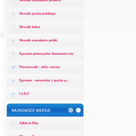
Słownik synonimów polskich
5
Słownik języka polskiego
6
Słownik Imion
7
Słownik synonimów polski
8
Egzamin gimnazjalny humanistyczny
9
Wierszownik - zbiór wierszy
10
Egzamin - maturalny z języka p...
11
CyTaT
12
Adblock Plus
1