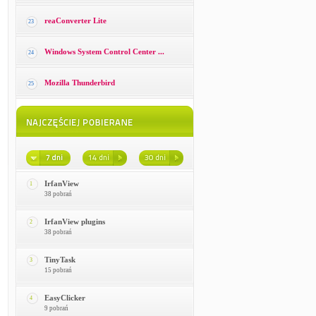
reaConverter Lite
23
Windows System Control Center ...
24
Mozilla Thunderbird
25
IrfanView
1
38 pobrań
IrfanView plugins
2
38 pobrań
TinyTask
3
15 pobrań
EasyClicker
4
9 pobrań