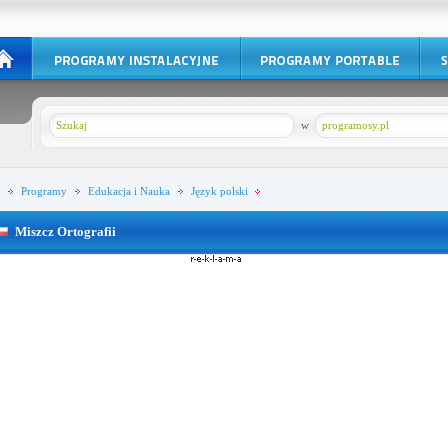
w
programosy.pl
Programy
Edukacja i Nauka
Język polski
Miszcz Ortografii