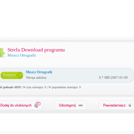
Strefa Download programu
Miszcz Ortografii
Miszcz Ortografii
Wersja stabilna
0.7 MB |2007-01-09
ość pobrań: 6919
| W tym miesiącu: 0 | W poprzednim miesiącu: 0
0