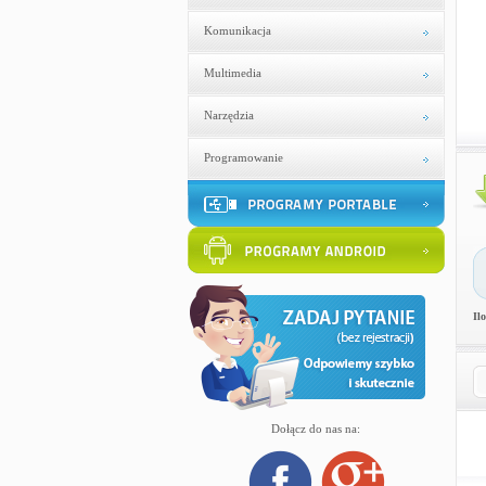
Komunikacja
Multimedia
Narzędzia
Programowanie
Il
Dołącz do nas na: