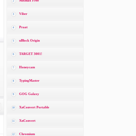
Mixmax Free
2
Viber
3
Praat
4
uBlock Origin
5
TARGET 3001!
6
Honeycam
7
TypingMaster
8
GOG Galaxy
9
XnConvert Portable
10
XnConvert
11
Chromium
12