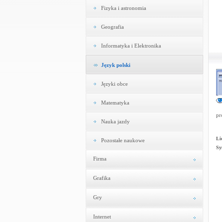
Fizyka i astronomia
Geografia
Informatyka i Elektronika
Język polski
Języki obce
Matematyka
pr
Nauka jazdy
Li
Pozostałe naukowe
Sy
Firma
Grafika
Gry
Internet