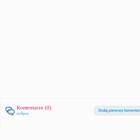
Komentarze (
0
)
no$psx