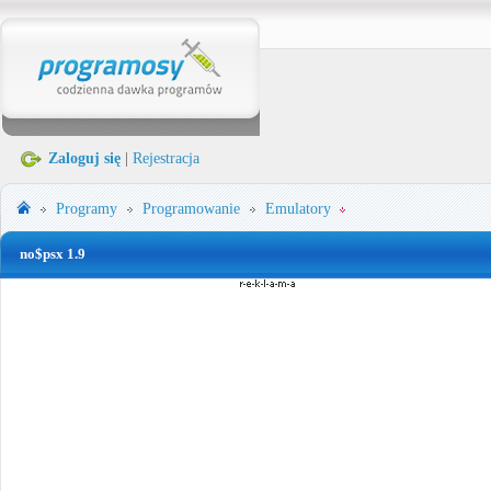
Zaloguj się
|
Rejestracja
Programy
Programowanie
Emulatory
no$psx 1.9