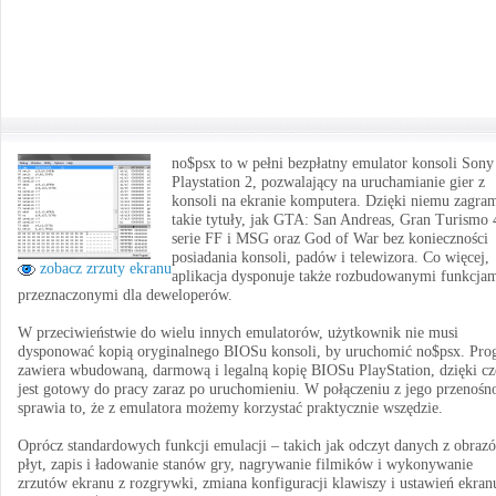
no$psx to w pełni bezpłatny emulator konsoli Sony
Playstation 2, pozwalający na uruchamianie gier z
konsoli na ekranie komputera. Dzięki niemu zagra
takie tytuły, jak GTA: San Andreas, Gran Turismo 
serie FF i MSG oraz God of War bez konieczności
posiadania konsoli, padów i telewizora. Co więcej,
zobacz zrzuty ekranu
aplikacja dysponuje także rozbudowanymi funkcja
przeznaczonymi dla deweloperów.
W przeciwieństwie do wielu innych emulatorów, użytkownik nie musi
dysponować kopią oryginalnego BIOSu konsoli, by uruchomić no$psx. Pro
zawiera wbudowaną, darmową i legalną kopię BIOSu PlayStation, dzięki c
jest gotowy do pracy zaraz po uruchomieniu. W połączeniu z jego przenośn
sprawia to, że z emulatora możemy korzystać praktycznie wszędzie.
Oprócz standardowych funkcji emulacji – takich jak odczyt danych z obraz
płyt, zapis i ładowanie stanów gry, nagrywanie filmików i wykonywanie
zrzutów ekranu z rozgrywki, zmiana konfiguracji klawiszy i ustawień ekran