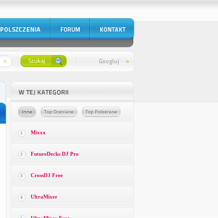
Mixxx
1
FutureDecks DJ Pro
2
CrossDJ Free
3
UltraMixer
4