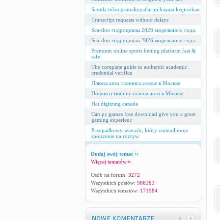
Saytda ödəniş əməliyyatlarını həyata keçirərkən
Transcript requests without delays
Sea-doo гидроциклы 2026 модельного года.
Sea-doo гидроциклы 2026 модельного года.
Premium online sports betting platform fast &
safe
The complete guide to authentic academic
credential verifica
Плюсы авто тюнинга ателье в Москве
Пошив и тюнинг салона авто в Москве
Hat digitzing canada
Can pc games free download give you a great
gaming experienc
Przypadkowy wieczór, który zmienił moje
spojrzenie na rozryw
Dodaj swój temat
Więcej tematów
Osób na forum:
3272
Wszystkich postów:
986383
Wszystkich tematów:
171984