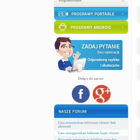
Programowanie
Dołącz do nas na:
Cara menemukan informasi olxtoto link
alternatif
Cara menggunakan halaman login olxtoto
Romantic moments to brighten your day