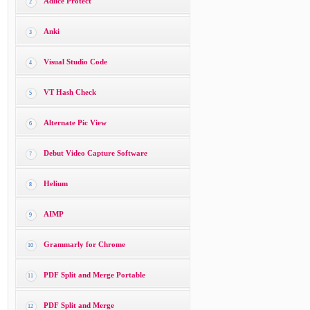
Adlice Protect
2
Anki
3
Visual Studio Code
4
VT Hash Check
5
Alternate Pic View
6
Debut Video Capture Software
7
Helium
8
AIMP
9
Grammarly for Chrome
10
PDF Split and Merge Portable
11
PDF Split and Merge
12