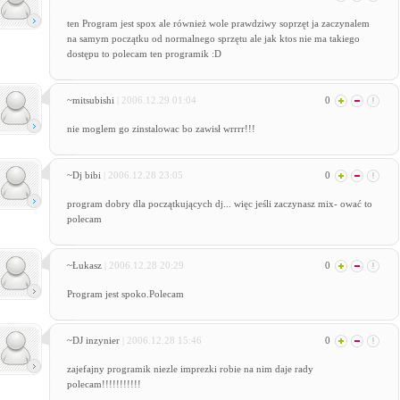
ten Program jest spox ale również wole prawdziwy soprzęt ja zaczynalem
na samym początku od normalnego sprzętu ale jak ktos nie ma takiego
dostępu to polecam ten programik :D
~mitsubishi
| 2006.12.29 01:04
0
nie moglem go zinstalowac bo zawisł wrrrr!!!
~Dj bibi
| 2006.12.28 23:05
0
program dobry dla początkujących dj... więc jeśli zaczynasz mix- ować to
polecam
~Łukasz
| 2006.12.28 20:29
0
Program jest spoko.Polecam
~DJ inzynier
| 2006.12.28 15:46
0
zajefajny programik niezle imprezki robie na nim daje rady
polecam!!!!!!!!!!!