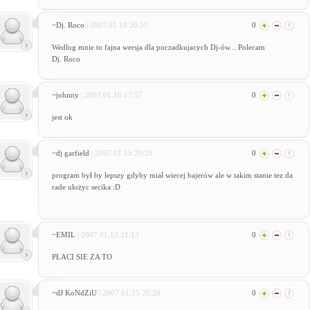
~Dj. Roco
| 2007.01.18 20:37
0
Wedlug mnie to fajna wersja dla poczadkujacych Dj-ów... Polecam
Dj. Roco
~johnny
| 2007.01.16 17:57
0
jest ok
~dj garfield
| 2007.01.15 20:20
0
program był by lepszy gdyby miał wiecej bajerów ale w takim stanie tez da
rade ułożyc secika :D
~EMIL
| 2007.01.13 21:13
0
PŁACI SIE ZA TO
~dJ KoNdZiU
| 2007.01.13 20:29
0