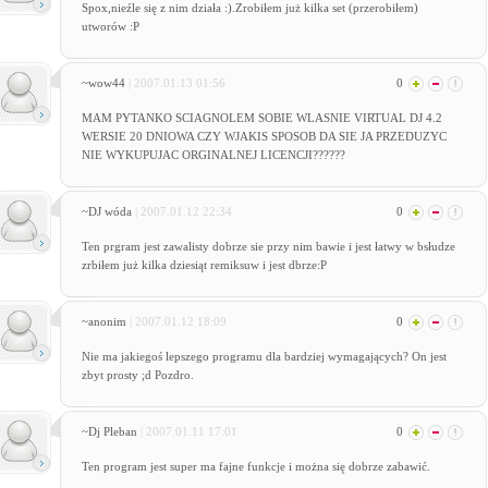
Spox,nieźle się z nim działa :).Zrobiłem już kilka set (przerobiłem)
utworów :P
~wow44
| 2007.01.13 01:56
0
MAM PYTANKO SCIAGNOLEM SOBIE WLASNIE VIRTUAL DJ 4.2
WERSIE 20 DNIOWA CZY WJAKIS SPOSOB DA SIE JA PRZEDUZYC
NIE WYKUPUJAC ORGINALNEJ LICENCJI??????
~DJ wóda
| 2007.01.12 22:34
0
Ten prgram jest zawalisty dobrze sie przy nim bawie i jest łatwy w bsłudze
zrbiłem już kilka dziesiąt remiksuw i jest dbrze:P
~anonim
| 2007.01.12 18:09
0
Nie ma jakiegoś lepszego programu dla bardziej wymagających? On jest
zbyt prosty ;d Pozdro.
~Dj Pleban
| 2007.01.11 17:01
0
Ten program jest super ma fajne funkcje i można się dobrze zabawić.