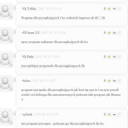
~Dj T-Max
| 2007.01.23 01:11
0
Program dla początkujących i by rozkrecić impreze ok d(^_^)b
~DJ tiesto 2/3
| 2007.01.21 21:00
0
spox program najlepszy dla początkujących dj-ów
~Dj Peda
| 2007.01.21 18:44
0
jest zajefajny programik dla począgkujących Dj
~lukas
| 2007.01.21 16:27
0
program jest spoko dla początkujących.jak ktoś się zna to i na tym potrafi
zrobić coś dobrego.dla zaawansowanych polecam taki program jak Reason
3
~sylwek
| 2007.01.21 13:47
0
ten program jest super . polecam go dla początkujących dj-ów