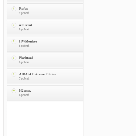
Rufus
5
9 pobrań
uTorrent
6
8 pobrań
HWMonitor
7
8 pobrań
Flashtool
8
8 pobrań
AIDA64 Extreme Edition
9
7 pobrań
H2testw
10
6 pobrań