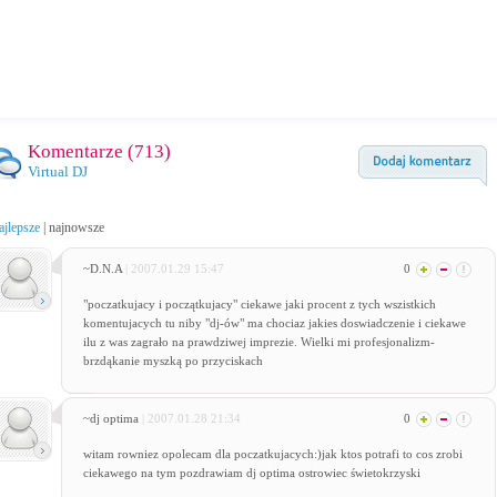
Komentarze (
713
)
Virtual DJ
ajlepsze
|
najnowsze
~D.N.A
| 2007.01.29 15:47
0
"poczatkujacy i początkujacy" ciekawe jaki procent z tych wszistkich
komentujacych tu niby "dj-ów" ma chociaz jakies doswiadczenie i ciekawe
ilu z was zagrało na prawdziwej imprezie. Wielki mi profesjonalizm-
brzdąkanie myszką po przyciskach
~dj optima
| 2007.01.28 21:34
0
witam rowniez opolecam dla poczatkujacych:)jak ktos potrafi to cos zrobi
ciekawego na tym pozdrawiam dj optima ostrowiec świetokrzyski