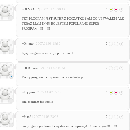
~DJ MAGIC
| 2007.01.10 20:12
0
TEN PROGRAM JEST SUPER Z POCZĄTKU SAM GO UŻYWALEM ALE
TERAZ MAM INNY BO JESTEM POPULARNU SUPER
PROGRAM!!!!!!!!!!!
~Dj jony
| 2007.01.08 15:30
0
fajny program własnie go pobieram :P
~DJ Balsazar
| 2007.01.07 16:51
0
Dobry program na imprezy dla początkujących
~dj pyton
| 2007.01.07 07:32
0
tem program jest spoko
~dj rafi
| 2007.01.06 23:08
0
ten program jest kozacki.wystarcza na impraezy!!!! i nic więcej!!!!!!!!!!