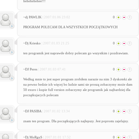
hehehehehee!!!
~dj PAWLIK
| 2007.01.06 23:02
0
PROGRAM POLECAM DLA WSZYSTKICH POCZĄTKOWYCH
~Dj Kriesko
| 2007.01.03 21:25
0
ten programik jest naprawde dobry polecam go wszystkim i pozdrawiam.
~DJ Peres
| 2007.01.03 07:41
0
Według mnie to jest super program zrobiłem narazie na nim 3 dyskoteki ale
na pewno bedzie ich więcej bo ludzie sami sie proszą zobaczymy może dam
50 exuro i kupie full version zobaczymy ale programik jak najbardziej dla
początkujacych polecam
~DJ PASIBA
| 2007.01.02 13:34
0
znam ten program. Dla początkujących najlepszy. Jest poprostu zajefajny.
~Dj MoRguS
| 2007.01.01 17:52
0