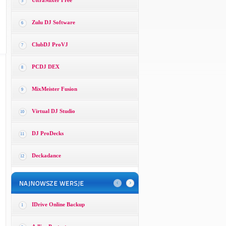
UltraMixer Free
5
Zulu DJ Software
6
ClubDJ ProVJ
7
PCDJ DEX
8
MixMeister Fusion
9
Virtual DJ Studio
10
DJ ProDecks
11
Deckadance
12
IDrive Online Backup
1