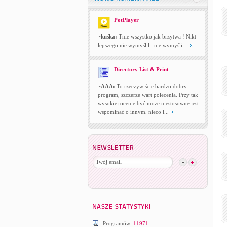
PotPlayer
~kuśka:
Tnie wszystko jak brzytwa ! Nikt
lepszego nie wymyślił i nie wymyśli ...
Directory List & Print
~AAA:
To rzeczywiście bardzo dobry
program, szczerze wart polecenia. Przy tak
wysokiej ocenie być może niestosowne jest
wspominać o innym, nieco l...
Programów:
11971