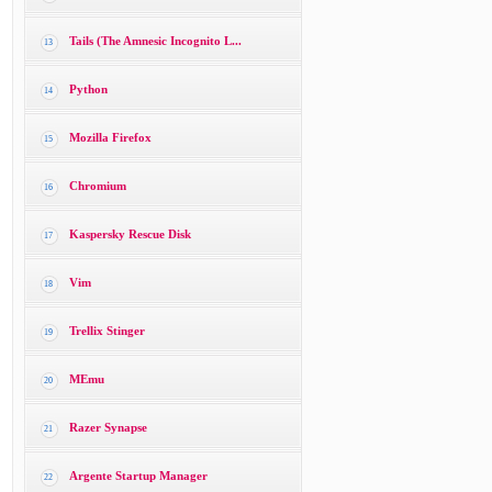
Tails (The Amnesic Incognito L...
13
Python
14
Mozilla Firefox
15
Chromium
16
Kaspersky Rescue Disk
17
Vim
18
Trellix Stinger
19
MEmu
20
Razer Synapse
21
Argente Startup Manager
22