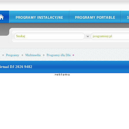
w
programosy.pl
Programy
Multimedia
Programy dla DJa
irtual DJ 2026 9482