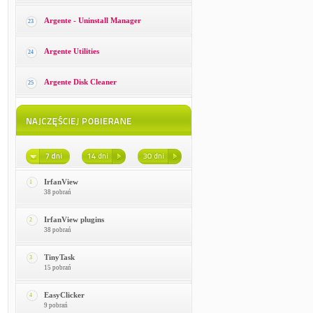
Argente - Uninstall Manager
23
Argente Utilities
24
Argente Disk Cleaner
25
IrfanView
1
38 pobrań
IrfanView plugins
2
38 pobrań
TinyTask
3
15 pobrań
EasyClicker
4
9 pobrań