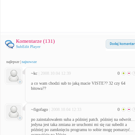
Komentarze (
131
)
SubEdit Player
najlepsze
|
najnowsze
~kc
| 2008.10.04 12:39
0
a co wam chodzi sub to jaką macie VISTE?? 32 czy 64
bitowa??
~figofago
| 2008.10.04 12:33
0
po zainstalowałem suba a później patch. później na odwrót...
jedyna jest taka zmiana ze uruchomi mi się raz subedit a
później po zamknięciu programu to sobie mogę pomarzyć...
oczywiście na Viście