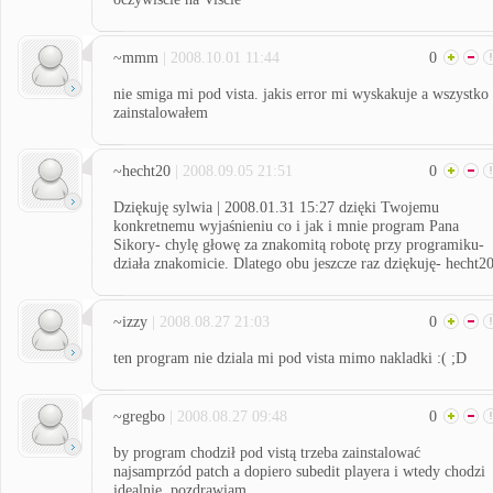
~mmm
| 2008.10.01 11:44
0
nie smiga mi pod vista. jakis error mi wyskakuje a wszystko
zainstalowałem
~hecht20
| 2008.09.05 21:51
0
Dziękuję sylwia | 2008.01.31 15:27 dzięki Twojemu
konkretnemu wyjaśnieniu co i jak i mnie program Pana
Sikory- chylę głowę za znakomitą robotę przy programiku-
działa znakomicie. Dlatego obu jeszcze raz dziękuję- hecht20
~izzy
| 2008.08.27 21:03
0
ten program nie dziala mi pod vista mimo nakladki :( ;D
~gregbo
| 2008.08.27 09:48
0
by program chodził pod vistą trzeba zainstalować
najsamprzód patch a dopiero subedit playera i wtedy chodzi
idealnie. pozdrawiam