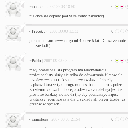
~maniek
| 2007.09.03 18:50
0
nie chce sie odpalic pod vista mimo nakladki:(
~Frycek :)
| 2007.09.03 13:32
0
goraco polcam uzywam go od 4 moze 5 lat :D jeszcze mnie
nie zawiodł:)
~Pablo
| 2007.09.03 08:20
0
mały profesjonalista program ma rekomendacje
profesjonalisty służy nie tylko do odtwarzania filmów ale
przedewszystkim (jak sama nazwa wskazuje)do edycji
napisow ktora w tym programie jest banalnie prostapolecam
karzdemu kto szuka dobrego odtwarzacza obsluga jest tak
prosta ze bardziej sie nie da (np aby powiekszyc napisy
wystarczy jeden suwak a dla przykladu all player trzeba juz
grzebac w opcjach)
~mmarkusz
| 2007.09.01 21:54
0