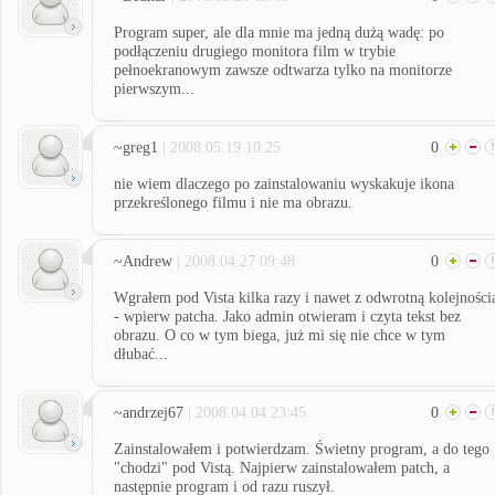
Program super, ale dla mnie ma jedną dużą wadę: po
podłączeniu drugiego monitora film w trybie
pełnoekranowym zawsze odtwarza tylko na monitorze
pierwszym...
~greg1
| 2008.05.19 10:25
0
nie wiem dlaczego po zainstalowaniu wyskakuje ikona
przekreślonego filmu i nie ma obrazu.
~Andrew
| 2008.04.27 09:48
0
Wgrałem pod Vista kilka razy i nawet z odwrotną kolejności
- wpierw patcha. Jako admin otwieram i czyta tekst bez
obrazu. O co w tym biega, już mi się nie chce w tym
dłubać...
~andrzej67
| 2008.04.04 23:45
0
Zainstalowałem i potwierdzam. Świetny program, a do tego
"chodzi" pod Vistą. Najpierw zainstalowałem patch, a
następnie program i od razu ruszył.