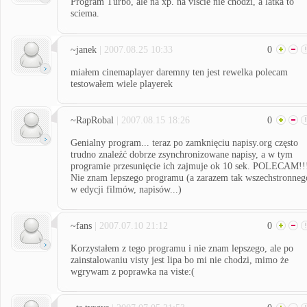
Program Turbo, ale na xp. na viscie nie chodzi, a latka to
sciema.
~janek
| 2007.08.25 10:33
0
miałem cinemaplayer daremny ten jest rewelka polecam
testowałem wiele playerek
~RapRobal
| 2007.08.15 18:26
0
Genialny program... teraz po zamknięciu napisy.org często
trudno znaleźć dobrze zsynchronizowane napisy, a w tym
programie przesunięcie ich zajmuje ok 10 sek. POLECAM!!
Nie znam lepszego programu (a zarazem tak wszechstronneg
w edycji filmów, napisów...)
~fans
| 2007.07.10 21:12
0
Korzystałem z tego programu i nie znam lepszego, ale po
zainstalowaniu visty jest lipa bo mi nie chodzi, mimo że
wgrywam z poprawka na viste:(