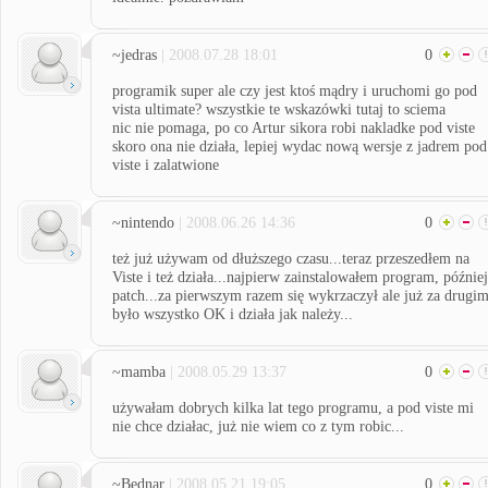
~jedras
| 2008.07.28 18:01
0
programik super ale czy jest ktoś mądry i uruchomi go pod
vista ultimate? wszystkie te wskazówki tutaj to sciema
nic nie pomaga, po co Artur sikora robi nakladke pod viste
skoro ona nie działa, lepiej wydac nową wersje z jadrem pod
viste i zalatwione
~nintendo
| 2008.06.26 14:36
0
też już używam od dłuższego czasu...teraz przeszedłem na
Viste i też działa...najpierw zainstalowałem program, później
patch...za pierwszym razem się wykrzaczył ale już za drugi
było wszystko OK i działa jak należy...
~mamba
| 2008.05.29 13:37
0
używałam dobrych kilka lat tego programu, a pod viste mi
nie chce działac, już nie wiem co z tym robic...
~Bednar
| 2008.05.21 19:05
0