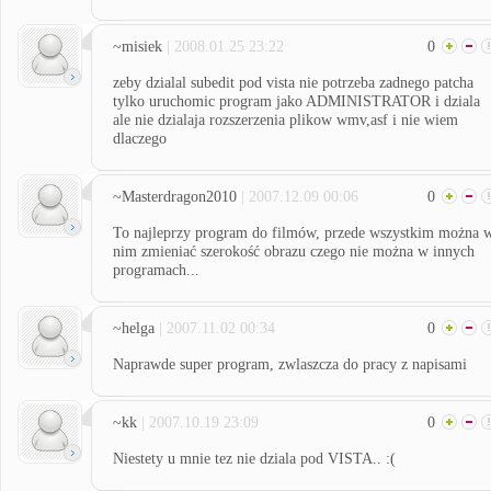
~misiek
| 2008.01.25 23:22
0
zeby dzialal subedit pod vista nie potrzeba zadnego patcha
tylko uruchomic program jako ADMINISTRATOR i dziala
ale nie dzialaja rozszerzenia plikow wmv,asf i nie wiem
dlaczego
~Masterdragon2010
| 2007.12.09 00:06
0
To najleprzy program do filmów, przede wszystkim można 
nim zmieniać szerokość obrazu czego nie można w innych
programach...
~helga
| 2007.11.02 00:34
0
Naprawde super program, zwlaszcza do pracy z napisami
~kk
| 2007.10.19 23:09
0
Niestety u mnie tez nie dziala pod VISTA.. :(