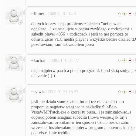
~filmer
| 2008.02.01 14:51
0
do tych ktorzy maja problemy z bledem "nei mozna
odnalezc..." zainstalujcie subedita zwyklego z codeckami +
subedit player 4056 + codecpack i jesli to nei pomoze to
doinstalujcie VLC media player i wszystko bedzie dizalac!;D
pozdrawiam, sam tak zrobilem jeeea
~kuchar
| 2008.01.31 23:27
0
racja najpierw patch a potem programik i pod vistą śmiga ja
marzenie:):):)
~sylwia
| 2008.01.31 15:27
0
jesli nie dziala wam z vista..bo mi tez nie dzialalo...to
proponuje najpierw sciagnac ta nakladke SubEdit-
VistaWMPPatch.exe o ktorej tu pisza...i ja zainstalowac..a
dopiero potem sciagnac subedita (nowa wersje..jak tu) i
zainstalowac. zrobilam w ten sposob i dziala bez zarzutu.
wczesniej instalowalam najpierw program a potem nakladke
pod viste..i nie trybilo