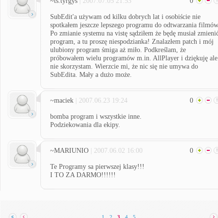
~ts.tyrgys
| 2007.07.05 21:53
0
SubEdit'a używam od kilku dobrych lat i osobiście nie
spotkałem jeszcze lepszego programu do odtwarzania filmów
Po zmianie systemu na vistę sądziłem że będę musiał zmieni
program, a tu proszę niespodzianka! Znalazłem patch i mój
ulubiony program śmiga aż miło. Podkreślam, że
próbowałem wielu programów m.in. AllPlayer i dziękuję ale
nie skorzystam. Wierzcie mi, że nic się nie umywa do
SubEdita. Mały a dużo może.
~maciek
| 2007.06.23 19:24
0
bomba program i wszystkie inne.
Podziekowania dla ekipy.
~MARIUNIO
| 2007.06.02 16:00
0
Te Programy sa pierwszej klasy!!!
I TO ZA DARMO!!!!!!
1
2
3
4
5