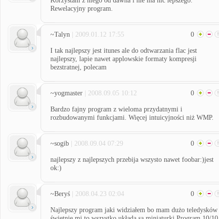
Korzystam z niego od dawna i nie ma nic lepszego.
Rewelacyjny program.
~Talyn
| 2009.01.12 17:55
0
I tak najlepszy jest itunes ale do odtwarzania flac jest
najlepszy, lapie nawet applowskie formaty kompresji
bezstratnej, polecam
~yogmaster
| 2008.09.05 10:12
0
Bardzo fajny program z wieloma przydatnymi i
rozbudowanymi funkcjami. Więcej intuicyjności niż WMP.
~sogib
| 2008.09.04 07:29
0
najlepszy z najlepszych przebija wszysto nawet foobar:)jest
ok:)
~Beryś
| 2008.04.23 02:04
0
Najlepszy program jaki widziałem bo mam dużo teledysków 
świetnie mi to wszystko układa są miniaturki Program 10/10