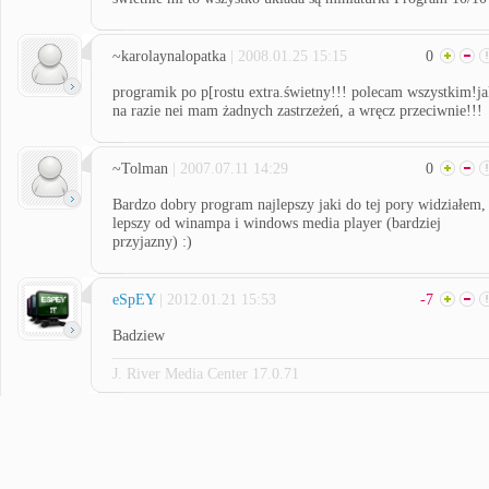
~karolaynalopatka
| 2008.01.25 15:15
0
programik po p[rostu extra.świetny!!! polecam wszystkim!j
na razie nei mam żadnych zastrzeżeń, a wręcz przeciwnie!!!
~Tolman
| 2007.07.11 14:29
0
Bardzo dobry program najlepszy jaki do tej pory widziałem,
lepszy od winampa i windows media player (bardziej
przyjazny) :)
eSpEY
| 2012.01.21 15:53
-7
Badziew
J. River Media Center 17.0.71