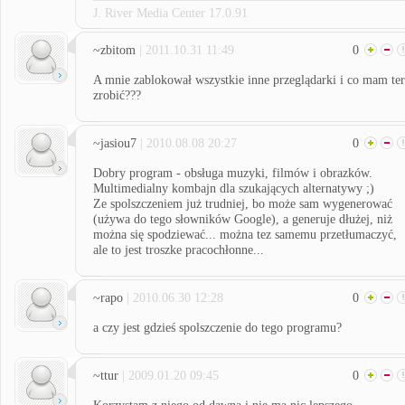
J. River Media Center 17.0.91
~zbitom
| 2011.10.31 11:49
0
A mnie zablokował wszystkie inne przeglądarki i co mam te
zrobić???
~jasiou7
| 2010.08.08 20:27
0
Dobry program - obsługa muzyki, filmów i obrazków.
Multimedialny kombajn dla szukających alternatywy ;)
Ze spolszczeniem już trudniej, bo może sam wygenerować
(używa do tego słowników Google), a generuje dłużej, niż
można się spodziewać... można tez samemu przetłumaczyć,
ale to jest troszke pracochłonne...
~rapo
| 2010.06.30 12:28
0
a czy jest gdzieś spolszczenie do tego programu?
~ttur
| 2009.01.20 09:45
0