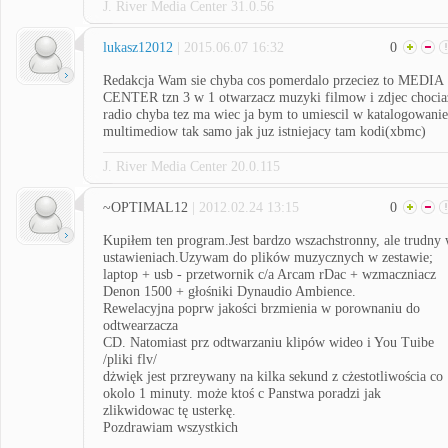
J. River Media Center 31.0.56
lukasz12012
| 2015.06.07 16:32
0
Redakcja Wam sie chyba cos pomerdalo przeciez to MEDIA
CENTER tzn 3 w 1 otwarzacz muzyki filmow i zdjec chocia
radio chyba tez ma wiec ja bym to umiescil w katalogowanie
multimediow tak samo jak juz istniejacy tam kodi(xbmc)
J. River Media Center 20.0.115
~OPTIMAL12
| 2012.02.24 13:15
0
Kupiłem ten program.Jest bardzo wszachstronny, ale trudny
ustawieniach.Uzywam do plików muzycznych w zestawie;
laptop + usb - przetwornik c/a Arcam rDac + wzmaczniacz
Denon 1500 + głośniki Dynaudio Ambience.
Rewelacyjna poprw jakości brzmienia w porownaniu do
odtwearzacza
CD. Natomiast prz odtwarzaniu klipów wideo i You Tuibe
/pliki flv/
dżwięk jest przreywany na kilka sekund z cżestotliwościa co
okolo 1 minuty. może ktoś c Panstwa poradzi jak
zlikwidowac tę usterkę.
Pozdrawiam wszystkich