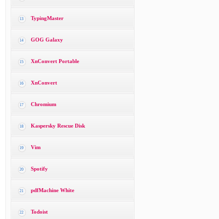
TypingMaster
13
GOG Galaxy
14
XnConvert Portable
15
XnConvert
16
Chromium
17
Kaspersky Rescue Disk
18
Vim
19
Spotify
20
pdfMachine White
21
Todoist
22