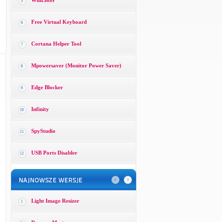
WinLister
5
Free Virtual Keyboard
6
Cortana Helper Tool
7
Mpowersaver (Monitor Power Saver)
8
Edge Blocker
9
Infinity
10
SpyStudio
11
USB Ports Disabler
12
Light Image Resizer
1