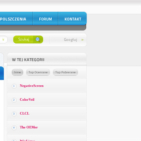
NegativeScreen
1
ColorVeil
2
CLCL
3
The OEMer
4