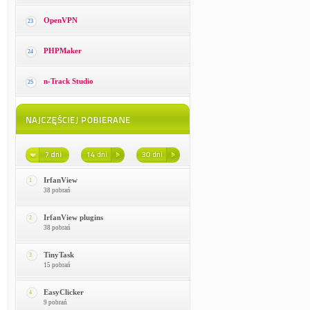
OpenVPN
23
PHPMaker
24
n-Track Studio
25
IrfanView
1
38 pobrań
IrfanView plugins
2
38 pobrań
TinyTask
3
15 pobrań
EasyClicker
4
9 pobrań