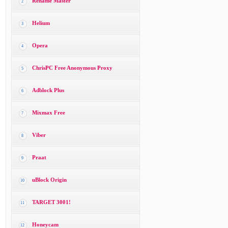
Rename Master
2
Helium
3
Opera
4
ChrisPC Free Anonymous Proxy
5
Adblock Plus
6
Mixmax Free
7
Viber
8
Praat
9
uBlock Origin
10
TARGET 3001!
11
Honeycam
12