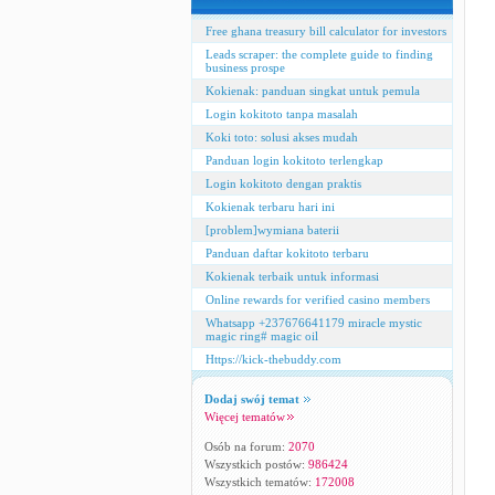
Free ghana treasury bill calculator for investors
Leads scraper: the complete guide to finding
business prospe
Kokienak: panduan singkat untuk pemula
Login kokitoto tanpa masalah
Koki toto: solusi akses mudah
Panduan login kokitoto terlengkap
Login kokitoto dengan praktis
Kokienak terbaru hari ini
[problem]wymiana baterii
Panduan daftar kokitoto terbaru
Kokienak terbaik untuk informasi
Online rewards for verified casino members
Whatsapp +237676641179 miracle mystic
magic ring# magic oil
Https://kick-thebuddy.com
Dodaj swój temat
Więcej tematów
Osób na forum:
2070
Wszystkich postów:
986424
Wszystkich tematów:
172008