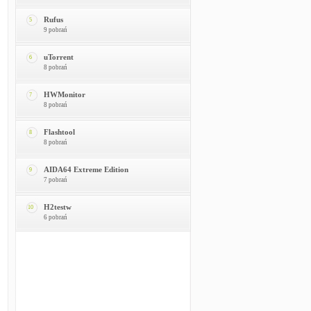
Rufus
5
9 pobrań
uTorrent
6
8 pobrań
HWMonitor
7
8 pobrań
Flashtool
8
8 pobrań
AIDA64 Extreme Edition
9
7 pobrań
H2testw
10
6 pobrań