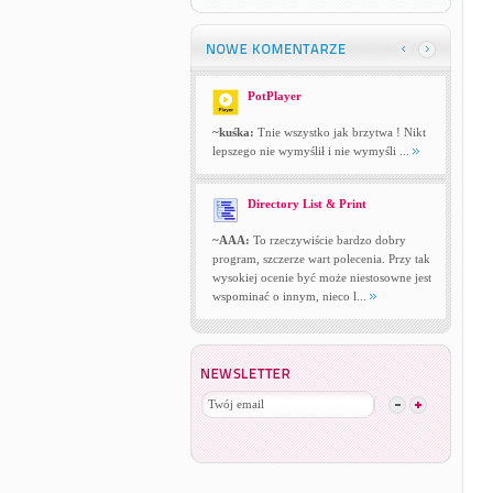
PotPlayer
~kuśka:
Tnie wszystko jak brzytwa ! Nikt
lepszego nie wymyślił i nie wymyśli ...
Directory List & Print
~AAA:
To rzeczywiście bardzo dobry
program, szczerze wart polecenia. Przy tak
wysokiej ocenie być może niestosowne jest
wspominać o innym, nieco l...