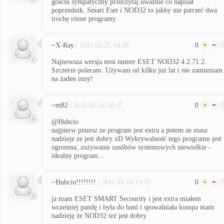
gościu sympatyczny przeczytaj uważnie co napisał
poprzednik. Smart Eset i NOD32 to jakby nie patrzeć dwa
trochę rózne programy
~X-Ray
| 2011.02.25 14:48
0
Najnowsza wersja nosi numer ESET NOD32 4.2.71.2.
Szczerze polecam. Używam od kilku już lat i nie zamieniam
na żaden inny!
~m82
| 2011.02.14 20:37
0
@Hubcio
najpierw piszesz ze program jest extra a potem ze masz
nadzieje ze jest dobry xD Wykrywalność tego programu jest
ogromna, zużywanie zasóbów systemowych niewielkie -
idealny program...
~Hubcio!!!!!!!!
| 2011.01.18 19:11
0
ja mam ESET SMART Secourity i jest extra miałem
wcześniej pandę i była do bani i spowalniała kompa mam
nadzieję że NOD32 też jest dobry