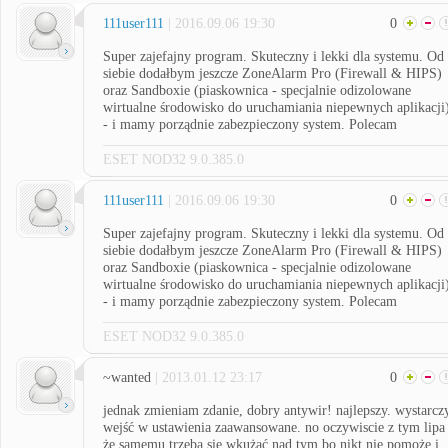
111user111
| 2016.09.06 19:30
0
Super zajefajny program. Skuteczny i lekki dla systemu. Od
siebie dodałbym jeszcze ZoneAlarm Pro (Firewall & HIPS)
oraz Sandboxie (piaskownica - specjalnie odizolowane
wirtualne środowisko do uruchamiania niepewnych aplikacji
- i mamy porządnie zabezpieczony system. Polecam
ESET NOD32 9.0.385.0
111user111
| 2016.09.06 19:30
0
Super zajefajny program. Skuteczny i lekki dla systemu. Od
siebie dodałbym jeszcze ZoneAlarm Pro (Firewall & HIPS)
oraz Sandboxie (piaskownica - specjalnie odizolowane
wirtualne środowisko do uruchamiania niepewnych aplikacji
- i mamy porządnie zabezpieczony system. Polecam
ESET NOD32 9.0.385.0
~wanted
| 2013.01.12 23:17
0
jednak zmieniam zdanie, dobry antywir! najlepszy. wystarcz
wejść w ustawienia zaawansowane. no oczywiscie z tym lipa
że samemu trzeba sie wkużać nad tym bo nikt nie pomoże i