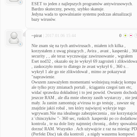
ESET to jeden z najlepszych programów antywirusowych.
Bardzo skuteczny, pewny, szybko skanuje.
Jedyna wada to spowalnianie systemu podczas aktualizacji
bazy wirusów.
~pirat
| 2017.01.06 15:44
0
Nie znam się na tych antiwirusach , miałem ich kilka ,
korzystałem z uwag piszących , Avira , avast , kasperski , 36
security , , ale teraz wyczuwając zawirusowanie , wgrałem
Eset nod32 , okazało się że wykrył 69 zagrożeń i zlikwidowa
, zaskoczyło mnie to dlatego że avast wykrył 6 , 360 s...
wykrył 1 ale go nie zlikwidował , mimo ze pokazywał
"naprawienie.
Owszem zauważyłem momentami wolniejszą reakcję kompa 
ale tylko przy zmianach portali , ściąganiu czegoś tam etc,
widać sprawdza dokładniej i to jest powód. Owszem dochodz
jeszcze RAM , ale dla mnie obecny zasób wystarczy , nie jes
mały. Ja zanim zamontuję a/virusa to go testuję , zawsze się
znajdzie jakiś robal , ten który najwięcej wykryje tego
wgrywam.Nie ma idealnego zabezpieczenia , nie korzystajci
z 'chinczyków "- 360 sec, ruskich :kasperski po co dodatkow
kontrola , te na dole listy najmniej chronią , dobry spowalni
dorzuć RAM. Wszystko . Ach używajcie z raz na miesiąc PD
(Perfekt Disc) tak dla kontroli , a nigdy waszemu kompowi