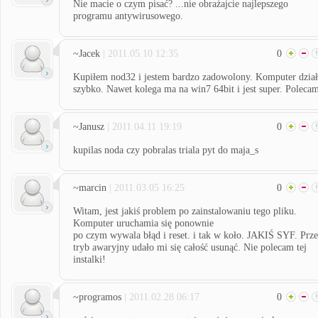
Nie macie o czym pisać? ...nie obrażajcie najlepszego
programu antywirusowego.
~Jacek
| 2011.05.10 12:35
0
Kupiłem nod32 i jestem bardzo zadowolony. Komputer dział
szybko. Nawet kolega ma na win7 64bit i jest super. Poleca
~Janusz
| 2011.04.11 19:19
0
kupilas noda czy pobralas triala pyt do maja_s
~marcin
| 2011.03.05 16:25
0
Witam, jest jakiś problem po zainstalowaniu tego pliku.
Komputer uruchamia się ponownie
po czym wywala błąd i reset. i tak w koło. JAKIŚ SYF. Prz
tryb awaryjny udało mi się całość usunąć. Nie polecam tej
instalki!
~programos
| 2011.02.28 06:17
0