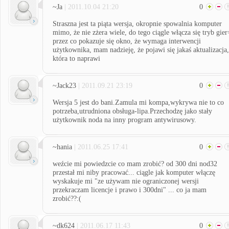
~Ja
| 2011.10.04 21:20
0
Straszna jest ta piąta wersja, okropnie spowalnia komputer
mimo, że nie zżera wiele, do tego ciągle włącza się tryb gier
przez co pokazuje się okno, że wymaga interwencji
użytkownika, mam nadzieję, że pojawi się jakaś aktualizacja,
która to naprawi
~Jack23
| 2011.09.21 23:19
0
Wersja 5 jest do bani.Zamula mi kompa,wykrywa nie to co
potrzeba,utrudniona obsługa-lipa.Przechodzę jako stały
użytkownik noda na inny program antywirusowy.
~hania
| 2011.06.25 17:41
0
weźcie mi powiedzcie co mam zrobić? od 300 dni nod32
przestał mi niby pracować... ciągle jak komputer włączę
wyskakuje mi "ze używam nie ograniczonej wersji
przekraczam licencje i prawo i 300dni" ... co ja mam
zrobić??:(
~dk624
| 2011.06.17 11:43
0