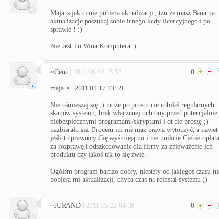
Maja_s jak ci nie pobiera aktualizacji , tzn że masz Bana na
aktualizacje poszukaj sobie innego kody licencyjnego i po
sprawie ! :)
Nie Jest To Wina Komputera :)
~Cena
| 2011.06.04 15:55
0
maja_s | 2011.01.17 13:59
Nie ośmieszaj się ;) może po prostu nie robiłaś regularnych
skanów systemu, brak włączonej ochrony przed potencjalnie
niebezpiecznymi programami/skryptami i ot cie proszę ;)
nazbierało się. Procesu im nie maz prawa wytoczyć, a nawet
jeśli to prawnicy Cię wyśmieją no i nie uniknie Ciebie opłata
za rozprawę i odszkodowanie dla firmy za znieważenie ich
produktu czy jakoś tak to się zwie.
Ogółem program bardzo dobry, niestety od jakiegoś czasu ni
pobiera mi aktualizacji, chyba czas na reinstal systemu ;)
~JURAND
| 2011.05.22 04:38
0