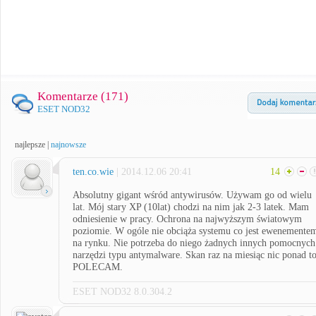
Komentarze (
171
)
ESET NOD32
najlepsze
|
najnowsze
ten.co.wie
| 2014.12.06 20:41
14
Absolutny gigant wśród antywirusów. Używam go od wielu
lat. Mój stary XP (10lat) chodzi na nim jak 2-3 latek. Mam
odniesienie w pracy. Ochrona na najwyższym światowym
poziomie. W ogóle nie obciąża systemu co jest ewenemente
na rynku. Nie potrzeba do niego żadnych innych pomocnych
narzędzi typu antymalware. Skan raz na miesiąc nic ponad to
POLECAM.
ESET NOD32 8.0.304.2