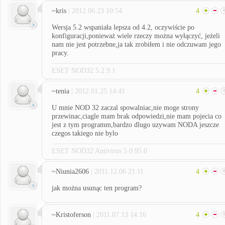
~kris
| 2012.06.23 10:54
4
Wersja 5.2 wspaniała lepsza od 4.2, oczywiście po
konfiguracji,ponieważ wiele rzeczy można wyłączyć, jeżeli
nam nie jest potrzebne,ja tak zrobiłem i nie odczuwam jego
pracy.
ESET NOD32 5.2.9.1
~tenia
| 2012.01.25 14:41
4
U mnie NOD 32 zaczal spowalniac,nie moge strony
przewinac,ciagle mam brak odpowiedzi,nie mam pojecia co
jest z tym programm,bardzo dlugo uzywam NODA jeszcze
czegos takiego nie bylo
ESET NOD32 Antivirus 5.0.95.0
~Niunia2606
| 2011.12.06 21:11
4
jak można usunąc ten program?
~Kristoferson
| 2011.07.13 14:16
4