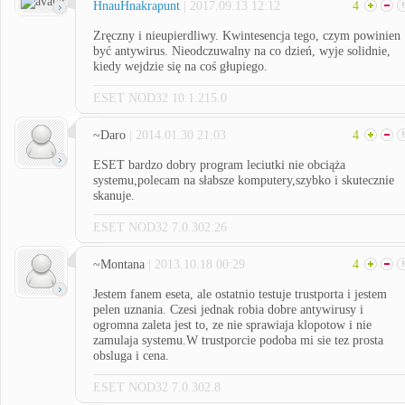
HnauHnakrapunt
| 2017.09.13 12:12
4
Zręczny i nieupierdliwy. Kwintesencja tego, czym powinien
być antywirus. Nieodczuwalny na co dzień, wyje solidnie,
kiedy wejdzie się na coś głupiego.
ESET NOD32 10.1.215.0
~Daro
| 2014.01.30 21:03
4
ESET bardzo dobry program leciutki nie obciąża
systemu,polecam na słabsze komputery,szybko i skutecznie
skanuje.
ESET NOD32 7.0.302.26
~Montana
| 2013.10.18 00:29
4
Jestem fanem eseta, ale ostatnio testuje trustporta i jestem
pelen uznania. Czesi jednak robia dobre antywirusy i
ogromna zaleta jest to, ze nie sprawiaja klopotow i nie
zamulaja systemu.W trustporcie podoba mi sie tez prosta
obsluga i cena.
ESET NOD32 7.0.302.8