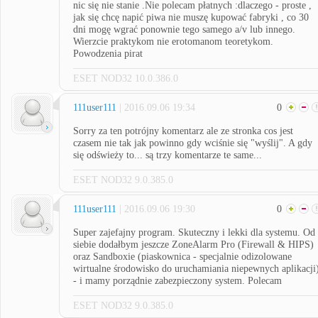
nic się nie stanie .Nie polecam płatnych :dlaczego - proste ,
jak się chcę napić piwa nie muszę kupować fabryki , co 30
dni mogę wgrać ponownie tego samego a/v lub innego.
Wierzcie praktykom nie erotomanom teoretykom.
Powodzenia pirat
ESET NOD32 10.0.386.0
111user111
| 2016.09.06 19:34
0
Sorry za ten potrójny komentarz ale ze stronka cos jest
czasem nie tak jak powinno gdy wciśnie się "wyślij". A gdy
się odświeży to... są trzy komentarze te same...
ESET NOD32 9.0.385.0
111user111
| 2016.09.06 19:30
0
Super zajefajny program. Skuteczny i lekki dla systemu. Od
siebie dodałbym jeszcze ZoneAlarm Pro (Firewall & HIPS)
oraz Sandboxie (piaskownica - specjalnie odizolowane
wirtualne środowisko do uruchamiania niepewnych aplikacji
- i mamy porządnie zabezpieczony system. Polecam
ESET NOD32 9.0.385.0