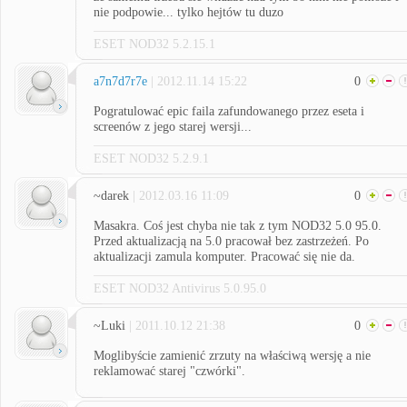
nie podpowie... tylko hejtów tu duzo
ESET NOD32 5.2.15.1
a7n7d7r7e
| 2012.11.14 15:22
0
Pogratulować epic faila zafundowanego przez eseta i
screenów z jego starej wersji...
ESET NOD32 5.2.9.1
~darek
| 2012.03.16 11:09
0
Masakra. Coś jest chyba nie tak z tym NOD32 5.0 95.0.
Przed aktualizacją na 5.0 pracował bez zastrzeżeń. Po
aktualizacji zamula komputer. Pracować się nie da.
ESET NOD32 Antivirus 5.0.95.0
~Luki
| 2011.10.12 21:38
0
Moglibyście zamienić zrzuty na właściwą wersję a nie
reklamować starej "czwórki".