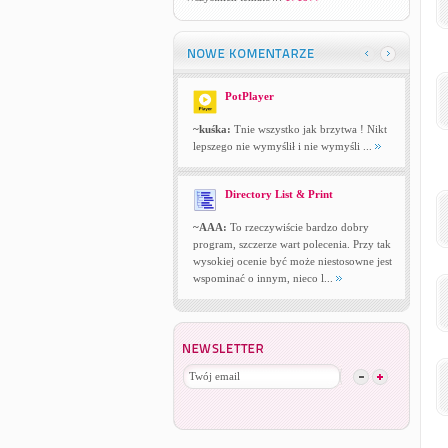
PotPlayer
~kuśka:
Tnie wszystko jak brzytwa ! Nikt
lepszego nie wymyślił i nie wymyśli ...
Directory List & Print
~AAA:
To rzeczywiście bardzo dobry
program, szczerze wart polecenia. Przy tak
wysokiej ocenie być może niestosowne jest
wspominać o innym, nieco l...