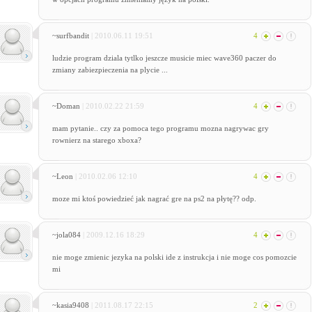
~surfbandit
| 2010.06.11 19:51
4
ludzie program dziala tytlko jeszcze musicie miec wave360 paczer do
zmiany zabiezpieczenia na plycie ...
~Doman
| 2010.02.22 21:59
4
mam pytanie.. czy za pomoca tego programu mozna nagrywac gry
rownierz na starego xboxa?
~Leon
| 2010.02.06 12:10
4
moze mi ktoś powiedzieć jak nagrać gre na ps2 na płytę?? odp.
~jola084
| 2009.12.16 18:29
4
nie moge zmienic jezyka na polski ide z instrukcja i nie moge cos pomozcie
mi
~kasia9408
| 2011.08.17 22:15
2