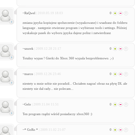
~RaQwel
| 2010.05.19 18:03
0
zmiana języka kopiujesz spolszczenie (wypakowane) i wsadzasz do folderu
language . następnie otwierasz program i wybierasz tools i settings. Później
wyskakuje pasek do wyboru języka dajesz polisz i zatwierdzasz
~szurek
| 2009.12.28 21:17
0
Totalny wypas ! Gierki do Xbox 360 wypala bezproblemowo. ;-)
~marco
| 2009.12.26 23:46
0
niestety u mnie sobie nie poradził... Chciałem nagrać obraz na płytę DL ale
niestety nie dał rady... nie polecam...
~Gelo
| 2009.11.04 11:51
0
Ten program rządzi wśród posiadaczy xbox360 :)
~* GoRo *
| 2009.11.02 21:07
0