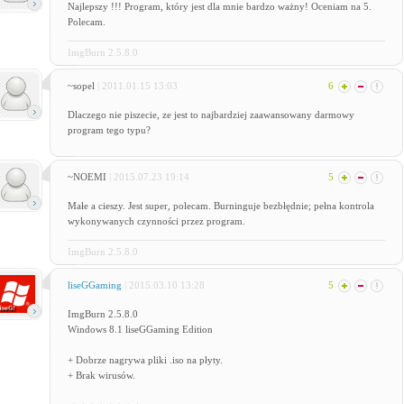
Najlepszy !!! Program, który jest dla mnie bardzo ważny! Oceniam na 5.
Polecam.
ImgBurn 2.5.8.0
~sopel
| 2011.01.15 13:03
6
Dlaczego nie piszecie, ze jest to najbardziej zaawansowany darmowy
program tego typu?
~NOEMI
| 2015.07.23 19:14
5
Małe a cieszy. Jest super, polecam. Burninguje bezbłędnie; pełna kontrola
wykonywanych czynności przez program.
ImgBurn 2.5.8.0
liseGGaming
| 2015.03.10 13:28
5
ImgBurn 2.5.8.0
Windows 8.1 liseGGaming Edition
+ Dobrze nagrywa pliki .iso na płyty.
+ Brak wirusów.