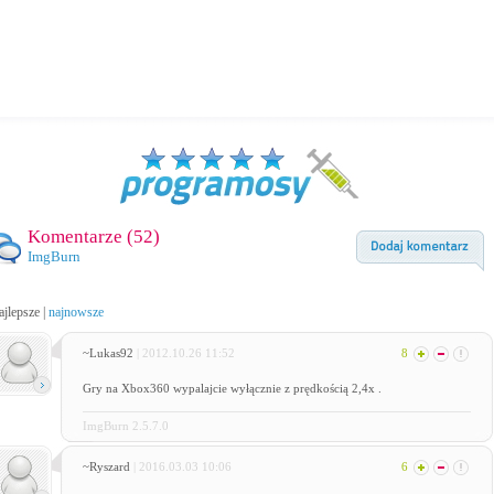
Komentarze (
52
)
ImgBurn
ajlepsze
|
najnowsze
~Lukas92
| 2012.10.26 11:52
8
Gry na Xbox360 wypalajcie wyłącznie z prędkością 2,4x .
ImgBurn 2.5.7.0
~Ryszard
| 2016.03.03 10:06
6