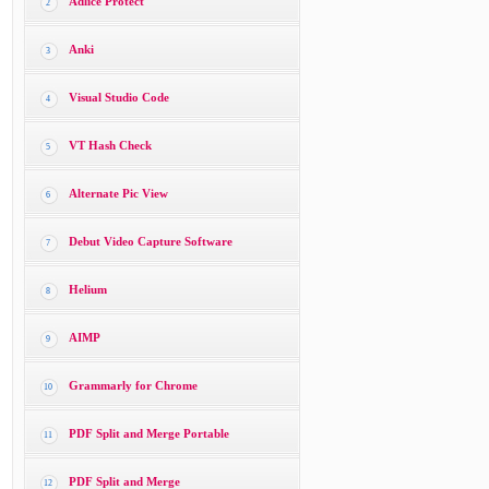
Adlice Protect
2
Anki
3
Visual Studio Code
4
VT Hash Check
5
Alternate Pic View
6
Debut Video Capture Software
7
Helium
8
AIMP
9
Grammarly for Chrome
10
PDF Split and Merge Portable
11
PDF Split and Merge
12