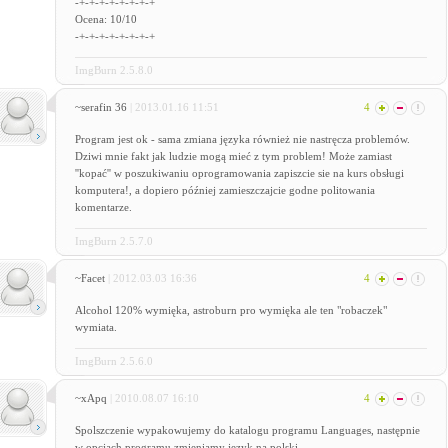
-+-+-+-+-+-+-+-+
Ocena: 10/10
-+-+-+-+-+-+-+-+
ImgBurn 2.5.8.0
~serafin 36
| 2013.01.16 11:51
4
Program jest ok - sama zmiana języka również nie nastręcza problemów.
Dziwi mnie fakt jak ludzie mogą mieć z tym problem! Może zamiast
''kopać'' w poszukiwaniu oprogramowania zapiszcie sie na kurs obsługi
komputera!, a dopiero później zamieszczajcie godne politowania
komentarze.
ImgBurn 2.5.7.0
~Facet
| 2012.03.03 16:36
4
Alcohol 120% wymięka, astroburn pro wymięka ale ten "robaczek"
wymiata.
ImgBurn 2.5.6.0
~xApq
| 2010.08.07 16:10
4
Spolszczenie wypakowujemy do katalogu programu Languages, następnie
w opcjach programu zmieniamy język na polski.