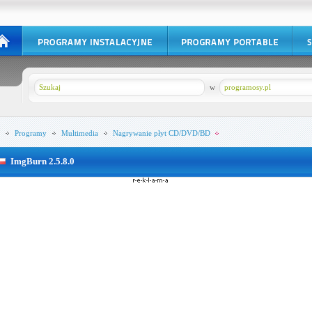
w
programosy.pl
Programy
Multimedia
Nagrywanie płyt CD/DVD/BD
ImgBurn 2.5.8.0