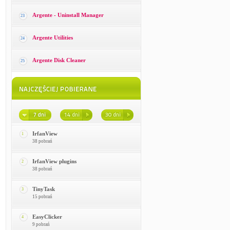
Argente - Uninstall Manager
23
Argente Utilities
24
Argente Disk Cleaner
25
IrfanView
1
38 pobrań
IrfanView plugins
2
38 pobrań
TinyTask
3
15 pobrań
EasyClicker
4
9 pobrań