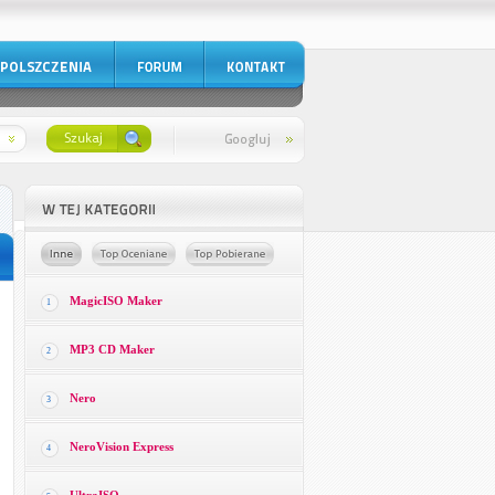
MagicISO Maker
1
MP3 CD Maker
2
Nero
3
NeroVision Express
4