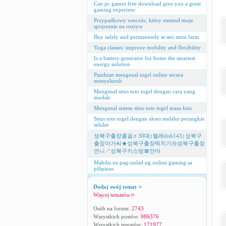
Can pc games free download give you a great
gaming experienc
Przypadkowy wieczór, który zmienił moje
spojrzenie na rozryw
Buy safely and permanently at seo smm farm
Yoga classes: improve mobility and flexibility
Is a battery generator for home the smartest
energy solution
Panduan mengenal togel online secara
menyeluruh
Mengenal situs toto togel dengan cara yang
mudah
Mengenal sistem situs toto togel masa kini
Situs toto togel dengan akses melalui perangkat
seluler
성북구출장콜걸♬30대↕텔레dob143↕성북구
출장아가씨★성북구출장떡치기㉷성북구출장
언니↗성북구키스방〓안마
Mabilis na pag-unlad ng online gaming sa
pilipinas
Dodaj swój temat
Więcej tematów
Osób na forum:
2743
Wszystkich postów:
986376
Wszystkich tematów:
171977