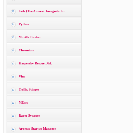
Tails (The Amnesic Incognito L...
13
Python
14
Mozilla Firefox
15
Chromium
16
Kaspersky Rescue Disk
17
Vim
18
Trellix Stinger
19
MEmu
20
Razer Synapse
21
Argente Startup Manager
22