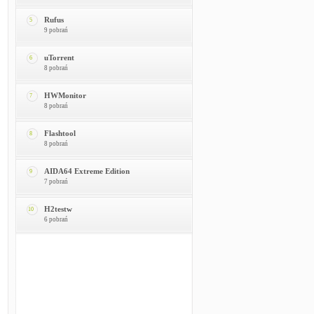
Rufus
5
9 pobrań
uTorrent
6
8 pobrań
HWMonitor
7
8 pobrań
Flashtool
8
8 pobrań
AIDA64 Extreme Edition
9
7 pobrań
H2testw
10
6 pobrań