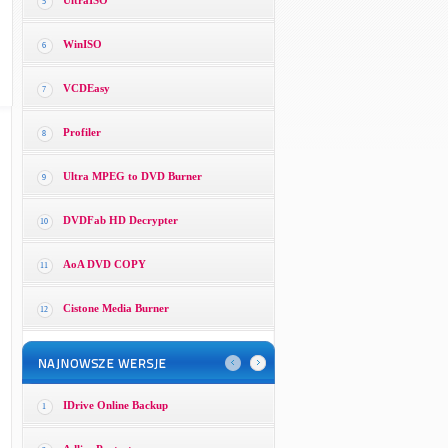
UltraISO
5
WinISO
6
VCDEasy
7
Profiler
8
Ultra MPEG to DVD Burner
9
DVDFab HD Decrypter
10
AoA DVD COPY
11
Cistone Media Burner
12
IDrive Online Backup
1