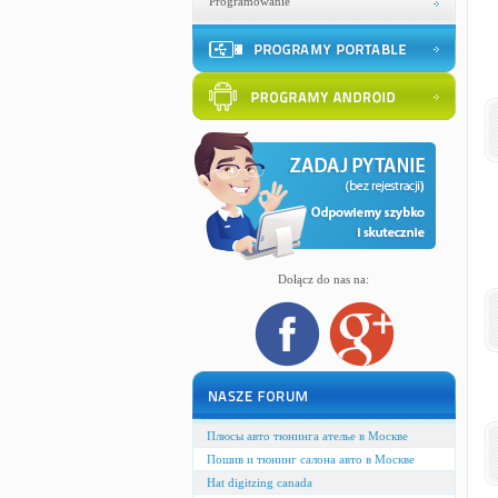
Programowanie
Dołącz do nas na:
Плюсы авто тюнинга ателье в Москве
Пошив и тюнинг салона авто в Москве
Hat digitzing canada