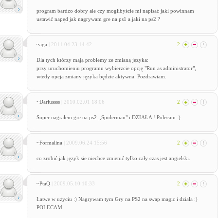
program bardzo dobry ale czy moglibyście mi napisać jaki powinnam
ustawić napęd jak nagrywam gre na ps1 a jaki na ps2 ?
~aga
| 2011.04.23 14:42
2
Dla tych którzy mają problemy ze zmianą języka:
przy uruchomieniu programu wybierzcie opcję "Run as administrator",
wtedy opcja zmiany języka będzie aktywna. Pozdrawiam.
~Dariussss
| 2010.02.01 18:06
2
Super nagrałem gre na ps2 ,,Spiderman" i DZIAŁA ! Polecam :)
~Formalina
| 2009.06.24 15:56
2
co zrobić jak język sie niechce zmienić tylko cały czas jest angielski.
~PtaQ
| 2009.05.10 10:33
2
Łatwe w użyciu :) Nagrywam tym Gry na PS2 na swap magic i działa :)
POLECAM