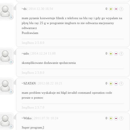
~ds
| 2014.12.30 16:34
0
mam pytanie konwertuje filmik z telefonu na blu ray i gdy go wypalam na
płytę blu ray 25 g w programie imgburn to nie odtwarza stacjonarny
odtwarzacz
Pozdrawiam
ImgBurn 2.5.8.0
~sido
| 2014.12.24 11:08
0
skomplikowane dodawanie spolszczenia
ImgBurn 2.5.8.0
~SZATAN
| 2012.08.22 10:21
0
mam problem wyskakuje mi błąd invalid command operation code
prosze o pomoc
ImgBurn 2.5.7.0
~Witko
| 2011.07.31 10:24
0
Super program;]