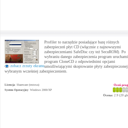
Profiler to narzędzie posiadające bazę różnych
zabezpieczeń płyt CD (włącznie z najnowszymi
zabezpieczeniami SafeDisc czy też SecuROM). Po
wybraniu danego zabezpieczenia program uruchami
program CloneCD z odpowiednimi opcjami
zobacz zrzuty ekranu
umożliwiającymi skopiowanie płyty zabezpieczonej
wybranym wcześniej zabezpieczeniem.
Licencja
: Shareware (testowa)
Oceń pro
System Operacyjny
:
Windows 2000/XP
Ocena:
2.9
(
20
gł