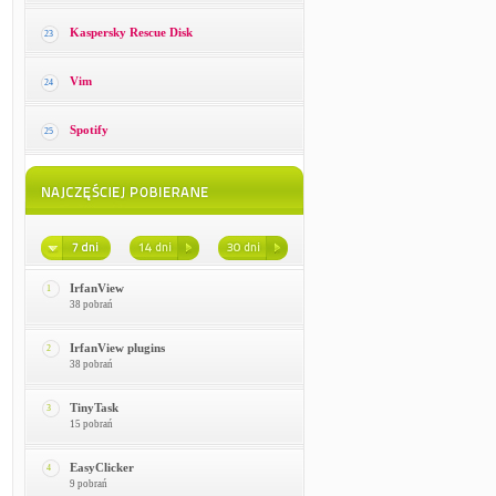
Kaspersky Rescue Disk
23
Vim
24
Spotify
25
IrfanView
1
38 pobrań
IrfanView plugins
2
38 pobrań
TinyTask
3
15 pobrań
EasyClicker
4
9 pobrań