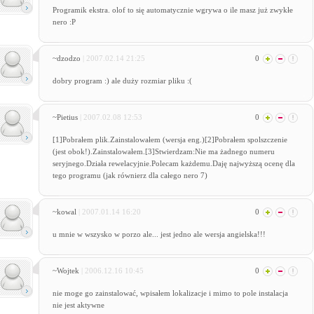
Programik ekstra. olof to się automatycznie wgrywa o ile masz już zwykłe
nero :P
~dzodzo
| 2007.02.14 21:25
0
dobry program :) ale duży rozmiar pliku :(
~Pietius
| 2007.02.08 12:53
0
[1]Pobrałem plik.Zainstalowałem (wersja eng.)[2]Pobrałem spolszczenie
(jest obok!).Zainstalowałem.[3]Stwierdzam:Nie ma żadnego numeru
seryjnego.Działa rewelacyjnie.Polecam każdemu.Daję najwyższą ocenę dla
tego programu (jak równierz dla całego nero 7)
~kowal
| 2007.01.14 16:20
0
u mnie w wszysko w porzo ale... jest jedno ale wersja angielska!!!
~Wojtek
| 2006.12.16 10:45
0
nie moge go zainstalować, wpisałem lokalizacje i mimo to pole instalacja
nie jest aktywne