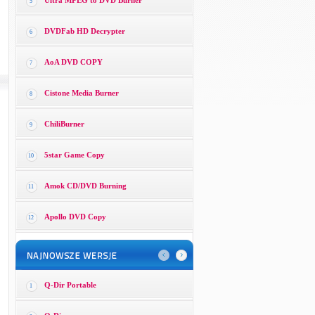
Ultra MPEG to DVD Burner
5
DVDFab HD Decrypter
6
AoA DVD COPY
7
Cistone Media Burner
8
ChiliBurner
9
5star Game Copy
10
Amok CD/DVD Burning
11
Apollo DVD Copy
12
Q-Dir Portable
1