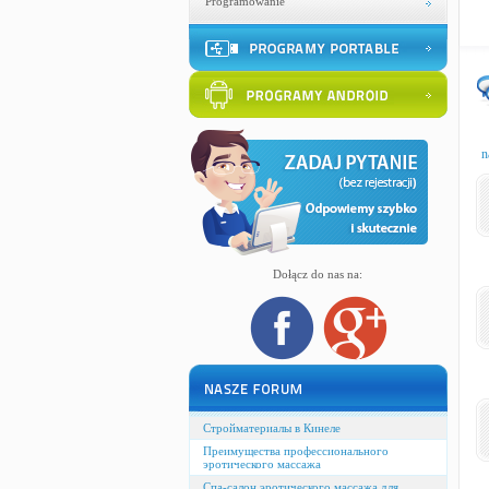
Programowanie
n
Dołącz do nas na:
Стройматериалы в Кинеле
Преимущества профессионального
эротического массажа
Спа-салон эротического массажа для