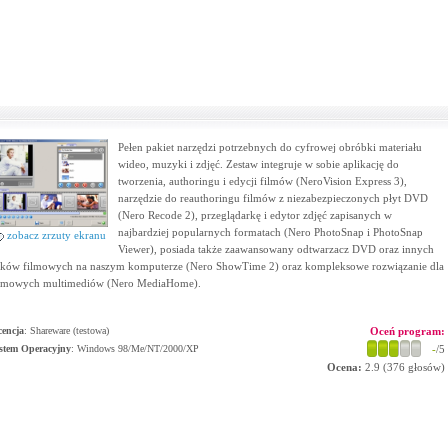
Pełen pakiet narzędzi potrzebnych do cyfrowej obróbki materiału
wideo, muzyki i zdjęć. Zestaw integruje w sobie aplikację do
tworzenia, authoringu i edycji filmów (NeroVision Express 3),
narzędzie do reauthoringu filmów z niezabezpieczonych płyt DVD
(Nero Recode 2), przeglądarkę i edytor zdjęć zapisanych w
najbardziej popularnych formatach (Nero PhotoSnap i PhotoSnap
zobacz zrzuty ekranu
Viewer), posiada także zaawansowany odtwarzacz DVD oraz innych
ików filmowych na naszym komputerze (Nero ShowTime 2) oraz kompleksowe rozwiązanie dla
mowych multimediów (Nero MediaHome).
cencja
: Shareware (testowa)
Oceń program:
stem Operacyjny
:
Windows 98/Me/NT/2000/XP
-
/5
Ocena:
2.9
(
376
głosów)