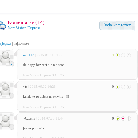
Komentarze (
14
)
NeroVision Express
ajlepsze
|
najnowsze
irek112
| 2016.03.31 14:22
4
do dupy bez seri nic nie zrobi
NeroVision Express 3.1.0.25
~ja
| 2015.06.02 16:29
0
kurde to podajcie nr seryjny !!!!
NeroVision Express 3.1.0.25
~Czechu
| 2014.07.20 11:44
0
jak to pobrać xd