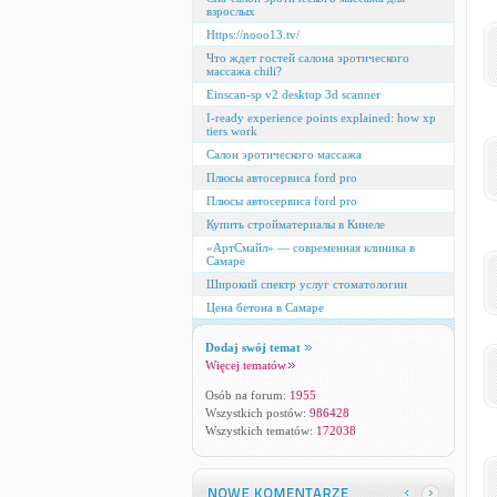
взрослых
Https://nooo13.tv/
Что ждет гостей салона эротического
массажа chili?
Einscan-sp v2 desktop 3d scanner
I-ready experience points explained: how xp
tiers work
Салон эротического массажа
Плюсы автосервиса ford pro
Плюсы автосервиса ford pro
Купить стройматериалы в Кинеле
«АртСмайл» — современная клиника в
Самаре
Широкий спектр услуг стоматологии
Цена бетона в Самаре
Dodaj swój temat
Więcej tematów
Osób na forum:
1955
Wszystkich postów:
986428
Wszystkich tematów:
172038