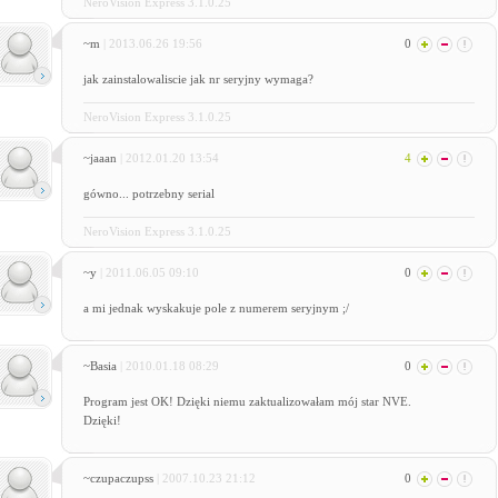
NeroVision Express 3.1.0.25
~m
| 2013.06.26 19:56
0
jak zainstalowaliscie jak nr seryjny wymaga?
NeroVision Express 3.1.0.25
~jaaan
| 2012.01.20 13:54
4
gówno... potrzebny serial
NeroVision Express 3.1.0.25
~y
| 2011.06.05 09:10
0
a mi jednak wyskakuje pole z numerem seryjnym ;/
~Basia
| 2010.01.18 08:29
0
Program jest OK! Dzięki niemu zaktualizowałam mój star NVE.
Dzięki!
~czupaczupss
| 2007.10.23 21:12
0