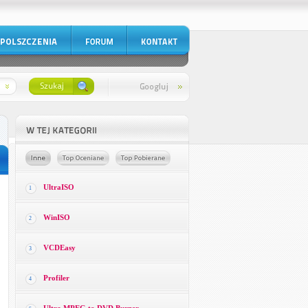
UltraISO
1
WinISO
2
VCDEasy
3
Profiler
4