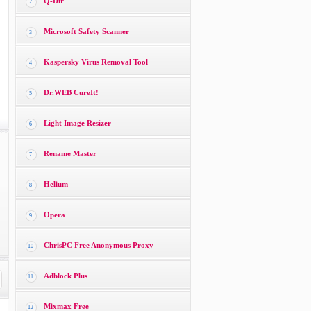
Q-Dir
2
Microsoft Safety Scanner
3
Kaspersky Virus Removal Tool
4
Dr.WEB CureIt!
5
Light Image Resizer
6
Rename Master
7
Helium
8
Opera
9
ChrisPC Free Anonymous Proxy
10
Adblock Plus
11
Mixmax Free
12