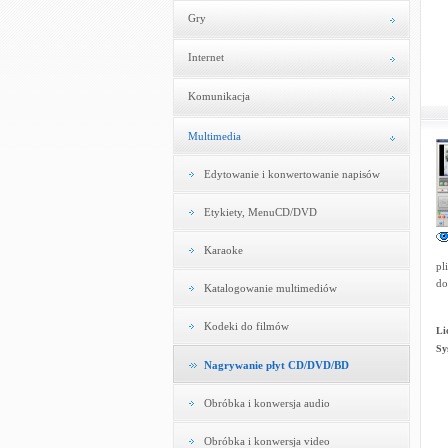
Gry
Internet
Komunikacja
Multimedia
Edytowanie i konwertowanie napisów
Etykiety, MenuCD/DVD
Karaoke
pl
do
Katalogowanie multimediów
Kodeki do filmów
Li
Sy
Nagrywanie płyt CD/DVD/BD
Obróbka i konwersja audio
Obróbka i konwersja video