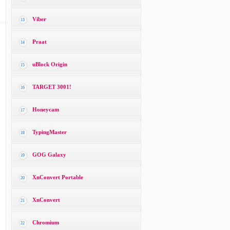
Viber
13
Praat
14
uBlock Origin
15
TARGET 3001!
16
Honeycam
17
TypingMaster
18
GOG Galaxy
19
XnConvert Portable
20
XnConvert
21
Chromium
22