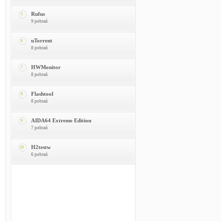
Rufus
5
9 pobrań
uTorrent
6
8 pobrań
HWMonitor
7
8 pobrań
Flashtool
8
8 pobrań
AIDA64 Extreme Edition
9
7 pobrań
H2testw
10
6 pobrań