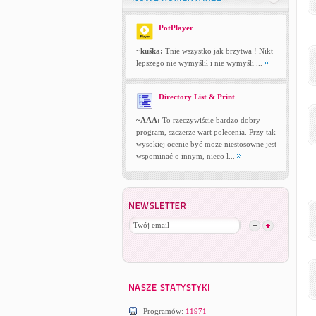
PotPlayer
~kuśka:
Tnie wszystko jak brzytwa ! Nikt
lepszego nie wymyślił i nie wymyśli ...
Directory List & Print
~AAA:
To rzeczywiście bardzo dobry
program, szczerze wart polecenia. Przy tak
wysokiej ocenie być może niestosowne jest
wspominać o innym, nieco l...
Programów:
11971