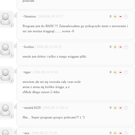
polecam
~Siemion
| 2006.06.30 13:27
0
Program jest do BANI !!! Zainsalowałem go połoączyło mnie z serwerami i
nic nie można ściągnąć....... ocena -0
~kodzio
| 2006.06.25 10:22
0
emule jest dobry i tylko z niego sciągam pliki
~tiger
| 2006.06.24 13:42
0
niewiem ale mi się rozwala cały czas wole
aresa z aresa się krótko ściąga ,a z
eMule długo nawet 2-4dni
~misiek1629
| 2006.06.23 00:21
0
Hm... Super program gorąco polecam!!! (.")
~ana
| 2006.06.22 13:38
0