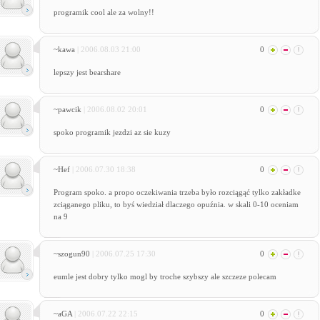
programik cool ale za wolny!!
~kawa
| 2006.08.03 21:00
0
lepszy jest bearshare
~pawcik
| 2006.08.02 20:01
0
spoko programik jezdzi az sie kuzy
~Hef
| 2006.07.30 18:38
0
Program spoko. a propo oczekiwania trzeba było rozciągąć tylko zakładke
zciąganego pliku, to byś wiedział dlaczego opuźnia. w skali 0-10 oceniam
na 9
~szogun90
| 2006.07.25 17:30
0
eumle jest dobry tylko mogl by troche szybszy ale szczeze polecam
~aGA
| 2006.07.22 22:15
0