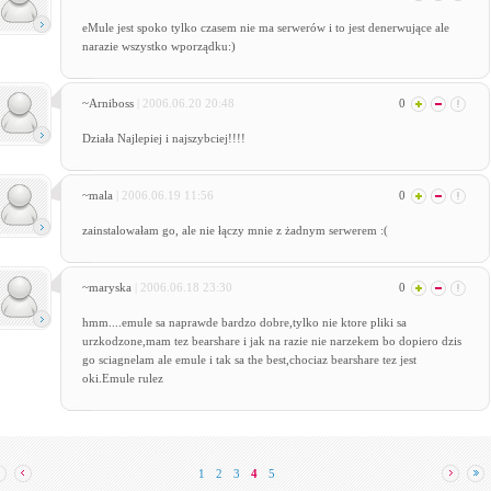
eMule jest spoko tylko czasem nie ma serwerów i to jest denerwujące ale
narazie wszystko wporządku:)
~Arniboss
| 2006.06.20 20:48
0
Działa Najlepiej i najszybciej!!!!
~mala
| 2006.06.19 11:56
0
zainstalowałam go, ale nie łączy mnie z żadnym serwerem :(
~maryska
| 2006.06.18 23:30
0
hmm....emule sa naprawde bardzo dobre,tylko nie ktore pliki sa
urzkodzone,mam tez bearshare i jak na razie nie narzekem bo dopiero dzis
go sciagnelam ale emule i tak sa the best,chociaz bearshare tez jest
oki.Emule rulez
1
2
3
4
5