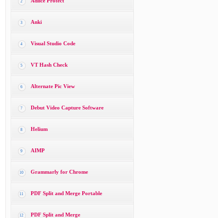
Adlice Protect
2
Anki
3
Visual Studio Code
4
VT Hash Check
5
Alternate Pic View
6
Debut Video Capture Software
7
Helium
8
AIMP
9
Grammarly for Chrome
10
PDF Split and Merge Portable
11
PDF Split and Merge
12