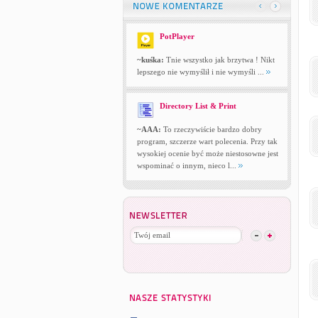
PotPlayer
~kuśka:
Tnie wszystko jak brzytwa ! Nikt
lepszego nie wymyślił i nie wymyśli ...
Directory List & Print
~AAA:
To rzeczywiście bardzo dobry
program, szczerze wart polecenia. Przy tak
wysokiej ocenie być może niestosowne jest
wspominać o innym, nieco l...