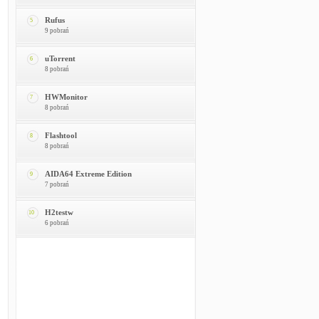
Rufus
5
9 pobrań
uTorrent
6
8 pobrań
HWMonitor
7
8 pobrań
Flashtool
8
8 pobrań
AIDA64 Extreme Edition
9
7 pobrań
H2testw
10
6 pobrań