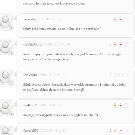
kiedys było high teraz jest low prosze o odp.
~aneczka
| 2006.08.22 15:25
0
dobry program uzywam go od kilku lat i nie narzekam:]
~lisu2t@op.pl
| 2006.08.21 18:30
0
Bardzo fajny program, ale o wiele leprza jest Shareaza 2 mozna sciągac
wszystko co chcecie Sciągajcie ją
~NaVuSiA
| 2006.08.15 10:14
0
eMule jest zarąbiste. Sprawdzałam wszystkie programy i najmniej podobał
mi się Ares. eMule dostaje ode mnie dychę!!
~bulinio11
| 2006.08.08 21:15
0
tawersja jest zarypista wszystko co sciągłem mi chodźi
~bercik556
| 2006.08.04 12:10
0