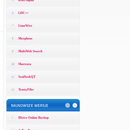
Kiwi Alpha
5
LDC++
6
LimeWire
7
Morpheus
8
MultiWeb Search
9
Shareaza
10
SoulSeekQT
11
TrustyFiles
12
IDrive Online Backup
1