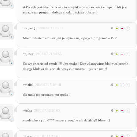
A Prawda jest taka, że zależy to wszytsko od sprawności kompa :P Mi jak
narazie ten program dobrze chodzi i ściaga dobrze :)
~SopelQ
| 2006.07.21 15:58
0
Moim zdaniem emulek jest jednym z najlepszych programów P2P
~dj nex
| 2006.07.21 08:55
0
Co wy chcecie od emula!!!! Jest spoko! Kiedyś antywirus blokował troche
dostęp Mulowi do sieci ale wszystko można.... jak sie umie!
~malin
| 2006.07.15 16:10
0
dla mnie ten program jest spoko!
~Aśka
| 2006.07.12 20:03
0
emule plus są do d*** serwery wogóle nie działają!! bleee...:(
~Cora
| 2006.07.11 21:43
0