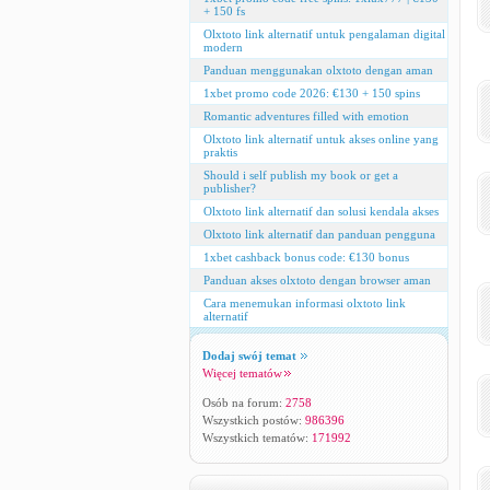
+ 150 fs
Olxtoto link alternatif untuk pengalaman digital
modern
Panduan menggunakan olxtoto dengan aman
1xbet promo code 2026: €130 + 150 spins
Romantic adventures filled with emotion
Olxtoto link alternatif untuk akses online yang
praktis
Should i self publish my book or get a
publisher?
Olxtoto link alternatif dan solusi kendala akses
Olxtoto link alternatif dan panduan pengguna
1xbet cashback bonus code: €130 bonus
Panduan akses olxtoto dengan browser aman
Cara menemukan informasi olxtoto link
alternatif
Dodaj swój temat
Więcej tematów
Osób na forum:
2758
Wszystkich postów:
986396
Wszystkich tematów:
171992