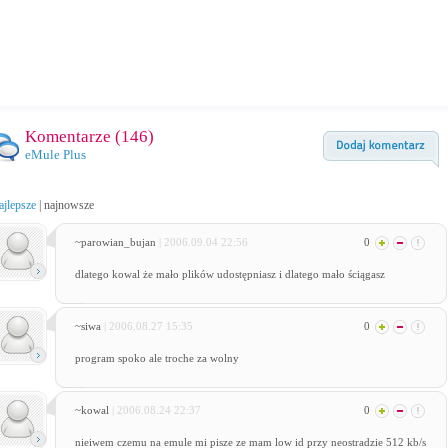
Komentarze (
146
)
eMule Plus
ajlepsze
|
najnowsze
~parowian_bujan
| 2006.09.04 22:56
0
dlatego kowal że mało plików udostępniasz i dlatego mało ściągasz
~siwa
| 2006.08.27 15:35
0
program spoko ale troche za wolny
~kowal
| 2006.08.24 22:37
0
nieiwem czemu na emule mi pisze ze mam low id przy neostradzie 512 kb/s