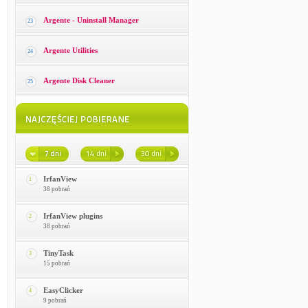
Argente - Uninstall Manager
23
Argente Utilities
24
Argente Disk Cleaner
25
IrfanView
1
38 pobrań
IrfanView plugins
2
38 pobrań
TinyTask
3
15 pobrań
EasyClicker
4
9 pobrań