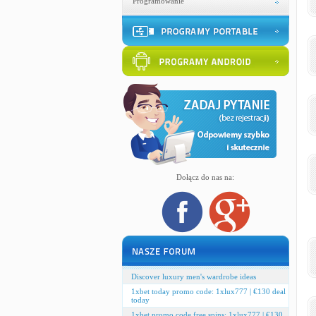
Programowanie
Dołącz do nas na:
Discover luxury men's wardrobe ideas
1xbet today promo code: 1xlux777 | €130 deal
today
1xbet promo code free spins: 1xlux777 | €130