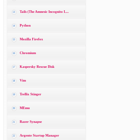
Tails (The Amnesic Incognito L...
13
Python
14
Mozilla Firefox
15
Chromium
16
Kaspersky Rescue Disk
17
Vim
18
Trellix Stinger
19
MEmu
20
Razer Synapse
21
Argente Startup Manager
22