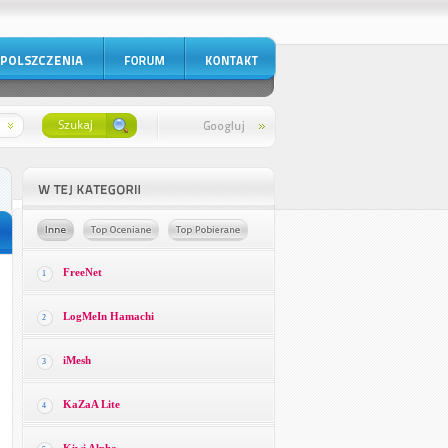
FreeNet
1
LogMeIn Hamachi
2
iMesh
3
KaZaA Lite
4