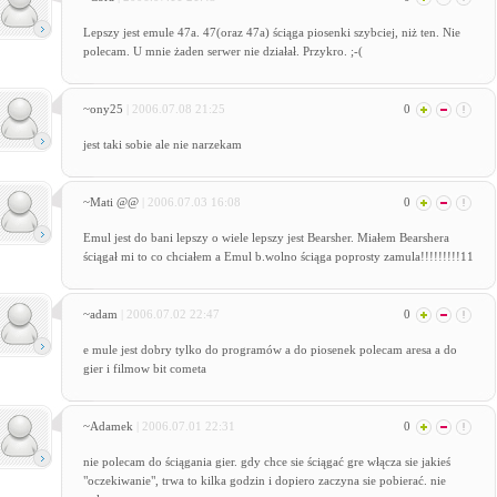
Lepszy jest emule 47a. 47(oraz 47a) ściąga piosenki szybciej, niż ten. Nie
polecam. U mnie żaden serwer nie działał. Przykro. ;-(
~ony25
| 2006.07.08 21:25
0
jest taki sobie ale nie narzekam
~Mati @@
| 2006.07.03 16:08
0
Emul jest do bani lepszy o wiele lepszy jest Bearsher. Miałem Bearshera
ściągał mi to co chciałem a Emul b.wolno ściąga poprosty zamula!!!!!!!!!11
~adam
| 2006.07.02 22:47
0
e mule jest dobry tylko do programów a do piosenek polecam aresa a do
gier i filmow bit cometa
~Adamek
| 2006.07.01 22:31
0
nie polecam do ściągania gier. gdy chce sie ściągać gre włącza sie jakieś
"oczekiwanie", trwa to kilka godzin i dopiero zaczyna sie pobierać. nie