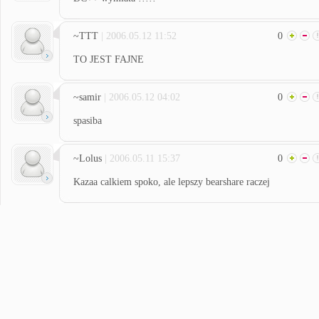
~TTT
| 2006.05.12 11:52
0
TO JEST FAJNE
~samir
| 2006.05.12 04:02
0
spasiba
~Lolus
| 2006.05.11 15:37
0
Kazaa calkiem spoko, ale lepszy bearshare raczej