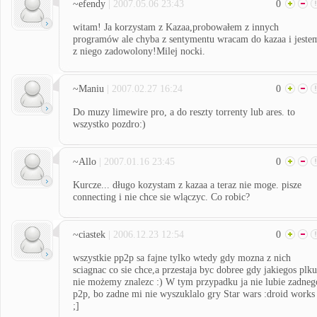
~efendy
| 2007.05.06 23:43
0
witam! Ja korzystam z Kazaa,probowałem z innych
programów ale chyba z sentymentu wracam do kazaa i jeste
z niego zadowolony!Milej nocki.
~Maniu
| 2007.02.27 16:24
0
Do muzy limewire pro, a do reszty torrenty lub ares. to
wszystko pozdro:)
~Allo
| 2007.01.16 23:45
0
Kurcze... długo kozystam z kazaa a teraz nie moge. pisze
connecting i nie chce sie wlączyc. Co robic?
~ciastek
| 2006.12.23 12:54
0
wszystkie pp2p sa fajne tylko wtedy gdy mozna z nich
sciagnac co sie chce,a przestaja byc dobree gdy jakiegos plku
nie możemy znalezc :) W tym przypadku ja nie lubie zadneg
p2p, bo zadne mi nie wyszuklalo gry Star wars :droid works
;]