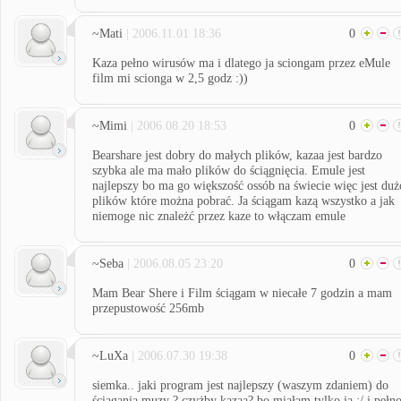
~Mati
| 2006.11.01 18:36
0
Kaza pełno wirusów ma i dlatego ja sciongam przez eMule
film mi scionga w 2,5 godz :))
~Mimi
| 2006.08.20 18:53
0
Bearshare jest dobry do małych plików, kazaa jest bardzo
szybka ale ma mało plików do ściągnięcia. Emule jest
najlepszy bo ma go większość ossób na świecie więc jest duż
plików które można pobrać. Ja ściągam kazą wszystko a jak
niemoge nic znależć przez kaze to włączam emule
~Seba
| 2006.08.05 23:20
0
Mam Bear Shere i Film ściągam w niecałe 7 godzin a mam
przepustowość 256mb
~LuXa
| 2006.07.30 19:38
0
siemka.. jaki program jest najlepszy (waszym zdaniem) do
ściągania muzy ? czyżby kazaa? bo miałam tylko ją ;/ i pełn