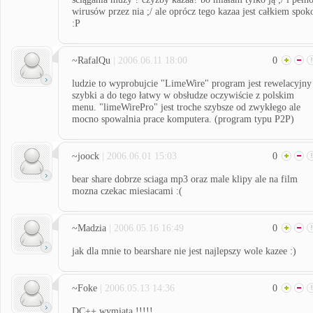
wirusów przez nia ;/ ale oprócz tego kazaa jest całkiem spok
:P
~RafalQu
| 2006.06.11 18:00
0
ludzie to wyprobujcie "LimeWire" program jest rewelacyjny
szybki a do tego łatwy w obsłudze oczywiście z polskim
menu. "limeWirePro" jest troche szybsze od zwykłego ale
mocno spowalnia prace komputera. (program typu P2P)
~joock
| 2006.06.01 15:03
0
bear share dobrze sciaga mp3 oraz male klipy ale na film
mozna czekac miesiacami :(
~Madzia
| 2006.05.16 16:49
0
jak dla mnie to bearshare nie jest najlepszy wole kazee :)
~Foke
| 2006.05.13 14:36
0
DC++ wymiata !!!!!