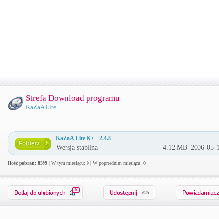
Strefa Download programu
KaZaA Lite
KaZaA Lite K++ 2.4.8
Wersja stabilna
4.12 MB |2006-05-
Ilość pobrań: 8399
| W tym miesiącu: 0 | W poprzednim miesiącu: 0
0