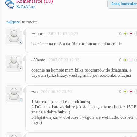
Komentarze (
18
)
KaZaA Lite
najlepsze
|
najnowsze
~sumra
| 2007.12.03 20:23
0
bearshare na mp3 a na filmy to bitcomet albo emule
~Vienio
| 2007.07.22 12:33
0
obecnie na kompie mam kilka programów do ściągania, a
używam tylko kazzy, według mnie jest bezkonkurencyjna
~aa
| 2007.06.20 23:26
0
1.ktorent itp -> mi nie podchodzą
2.DC++ -> bardzo dobry jak sie udostępnia te chociaż 15GB
znajdzie dobre huby :)
3.Najłatwiejsza w obsłudze i wogóle ale wolniutko coś leci n
niej :)