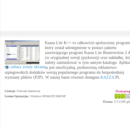
Kazaa Lite K++ to całkowicie spolszczony program
który został udostępnione w postaci pakietu
zawierającego program Kazaa Lite Resurrection 2.4
(w oryginalnej wersji językowej) oraz nakładkę, kt
należy zainstalować w tym samym katalogu. Aplika
zobacz zrzuty ekranu
ta jest nieoficjalną, pozbawioną reklamowo-
szpiegowskich dodatków wersją popularnego programu do bezpośredniej
wymiany plików (P2P). W naszej bazie również dostępna
KAZZA
PL
Licencja
: Freeware (darmowa)
Oceń pro
System Operacyjny
:
Windows 98/Me/NT/2000/XP
Ocena:
3.3
(
106
gł