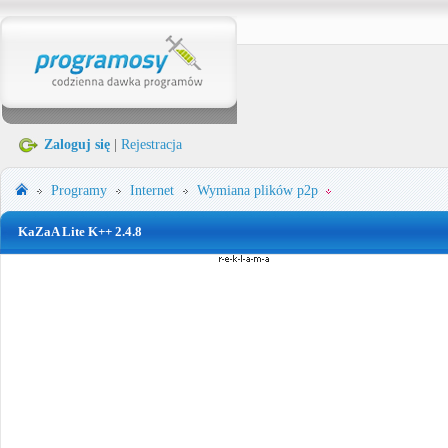
Zaloguj się
|
Rejestracja
Programy
Internet
Wymiana plików p2p
KaZaA Lite K++ 2.4.8