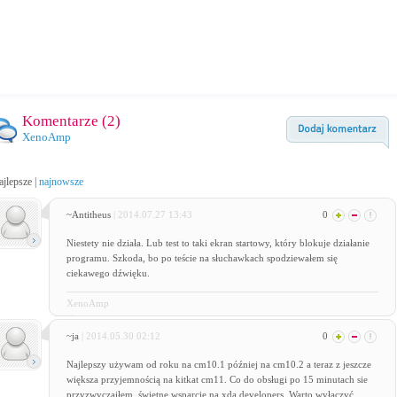
Komentarze (
2
)
XenoAmp
ajlepsze
|
najnowsze
~Antitheus
| 2014.07.27 13:43
0
Niestety nie działa. Lub test to taki ekran startowy, który blokuje działanie
programu. Szkoda, bo po teście na słuchawkach spodziewałem się
ciekawego dźwięku.
XenoAmp
~ja
| 2014.05.30 02:12
0
Najlepszy używam od roku na cm10.1 później na cm10.2 a teraz z jeszcze
większa przyjemnością na kitkat cm11. Co do obsługi po 15 minutach sie
przyzwyczaiłem, świetne wsparcie na xda developers. Warto wyłączyć