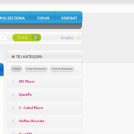
MX Player
1
QuickPic
2
3 - Cubed Player
3
AirPlay Recorder
4