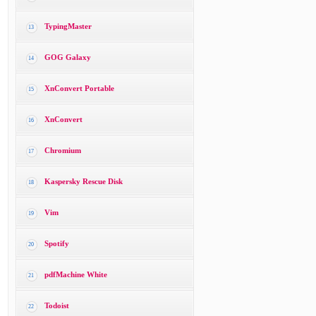
TypingMaster
13
GOG Galaxy
14
XnConvert Portable
15
XnConvert
16
Chromium
17
Kaspersky Rescue Disk
18
Vim
19
Spotify
20
pdfMachine White
21
Todoist
22