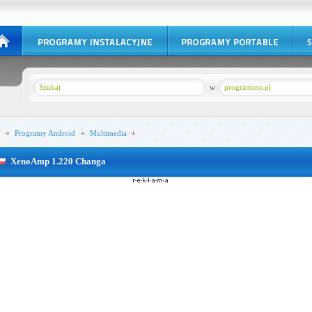
w
programosy.pl
Programy
Android
Multimedia
XenoAmp 1.220 Changa