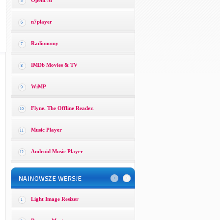
OpenFM
5
n7player
6
Radionomy
7
IMDb Movies & TV
8
WiMP
9
Flyne. The Offline Reader.
10
Music Player
11
Android Music Player
12
Light Image Resizer
1