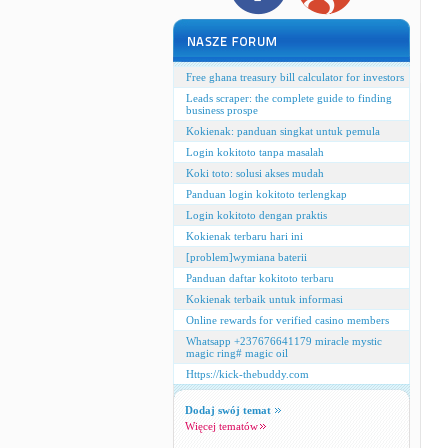
Free ghana treasury bill calculator for investors
Leads scraper: the complete guide to finding
business prospe
Kokienak: panduan singkat untuk pemula
Login kokitoto tanpa masalah
Koki toto: solusi akses mudah
Panduan login kokitoto terlengkap
Login kokitoto dengan praktis
Kokienak terbaru hari ini
[problem]wymiana baterii
Panduan daftar kokitoto terbaru
Kokienak terbaik untuk informasi
Online rewards for verified casino members
Whatsapp +237676641179 miracle mystic
magic ring# magic oil
Https://kick-thebuddy.com
Dodaj swój temat
Więcej tematów