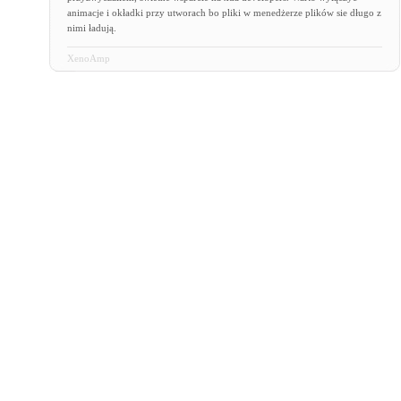
animacje i okładki przy utworach bo pliki w menedżerze plików sie długo z
nimi ładują.
XenoAmp