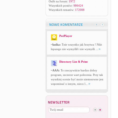
Osób na forum:
1972
Wszystkich postów:
986424
Wszystkich tematów:
172008
PotPlayer
~kuśka:
Tnie wszystko jak brzytwa ! Nikt
lepszego nie wymyślił i nie wymyśli ...
Directory List & Print
~AAA:
To rzeczywiście bardzo dobry
program, szczerze wart polecenia. Przy tak
wysokiej ocenie być może niestosowne jest
wspominać o innym, nieco l...