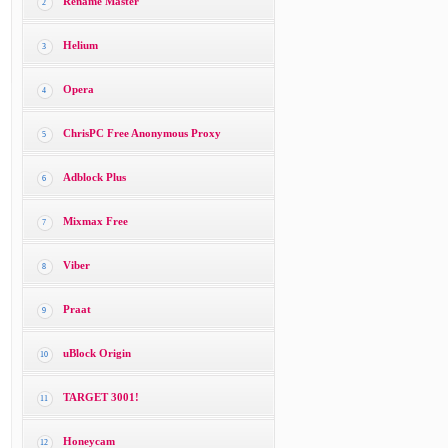
Rename Master
2
Helium
3
Opera
4
ChrisPC Free Anonymous Proxy
5
Adblock Plus
6
Mixmax Free
7
Viber
8
Praat
9
uBlock Origin
10
TARGET 3001!
11
Honeycam
12