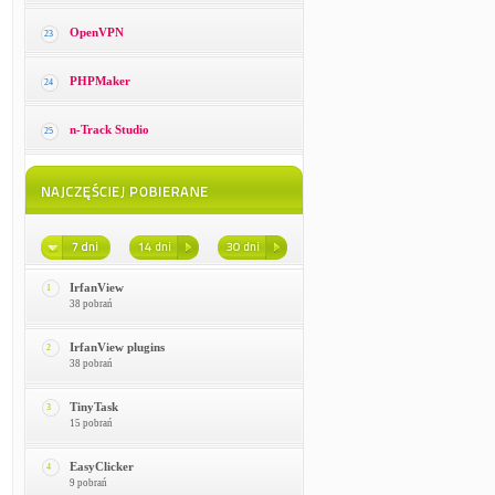
OpenVPN
23
PHPMaker
24
n-Track Studio
25
IrfanView
1
38 pobrań
IrfanView plugins
2
38 pobrań
TinyTask
3
15 pobrań
EasyClicker
4
9 pobrań