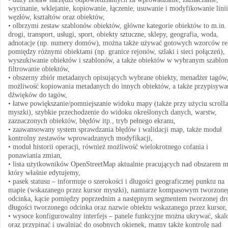
wycinanie, wklejanie, kopiowanie, łączenie, usuwanie i modyfikowanie linii
węzłów, kształtów oraz obiektów,
• olbrzymi zestaw szablonów obiektów, główne kategorie obiektów to m.in.
drogi, transport, usługi, sport, obiekty sztuczne, sklepy, geografia, woda,
adnotacje (np. numery domów), można także używać gotowych wzorców rel
pomiędzy różnymi obiektami (np. granice rejonów, szlaki i sieci połączeń),
wyszukiwanie obiektów i szablonów, a także obiektów w wybranym szablon
filtrowanie obiektów,
• obszerny zbiór metadanych opisujących wybrane obiekty, menadżer tagów
możliwość kopiowania metadanych do innych obiektów, a także przypisywa
dźwięków do tagów,
• łatwe powiększanie/pomniejszanie widoku mapy (także przy użyciu scrolla
myszki), szybkie przechodzenie do widoku określonych danych, warstw,
zaznaczonych obiektów, błędów itp., tryb pełnego ekranu,
• zaawansowany system sprawdzania błędów i walidacji map, także moduł
kontrolny zestawów wprowadzanych modyfikacji,
• moduł historii operacji, również możliwość wielokrotnego cofania i
ponawiania zmian,
• lista użytkowników OpenStreetMap aktualnie pracujących nad obszarem m
który właśnie edytujemy,
• pasek statusu – informuje o szerokości i długości geograficznej punktu na
mapie (wskazanego przez kursor myszki), namiarze kompasowym tworzone
odcinka, kącie pomiędzy poprzednim a następnym segmentem tworzonej dro
długości tworzonego odcinka oraz nazwie obiektu wskazanego przez kursor,
• wysoce konfigurowalny interfejs – panele funkcyjne można ukrywać, ska
oraz przypinać i uwalniać do osobnych okienek, mamy także kontrolę nad