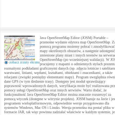
Java OpenStreetMap Editor (JOSM) Portable –
przenośne wydanie edytora map OpenStreetMap. Z
pomocą programu możemy pobrać i zmodyfikować
mapy określonych obszarów, a następnie udostępnić
zmienione plany miast i innych terenów na serwera
OpenStreetMap (po wcześniejszej walidacji). W J
zobacz zrzuty ekranu
pracujemy z mapami o odmiennych stylach prezenta
rozmaitymi podkładami graficznymi danych (np. zdjęcia lotnicze i satelitarn
warstwami, liniami, węzłami, kształtami, obiektami i znacznikami, a także
relacjami (związki pomiędzy elementami mapy). Program uwzględnia równ
dane GPS (w tym śledzenie trasy). Dostępny jest moduł sprawdzający
poprawność wprowadzonych danych, weryfikacja może być realizowana pr
pomocy usługi OpenStreetMap oraz innych serwisów. Warto dodać, że
funkcjonalność Java OpenStreetMap Editor można znacznie rozszerzyć za
pomocą wtyczek (dostępne w witrynie projektu). JOSM bazuje na Javie i jes
programem wieloplatformowym, odpowiednie wersje przygotowano dla
systemów Windows, Mac OS i Linuks. Wersja przenośna ma postać pliku w
formacie JAR, tak więc powinna zadziałać właściwie w każdym systemie, je