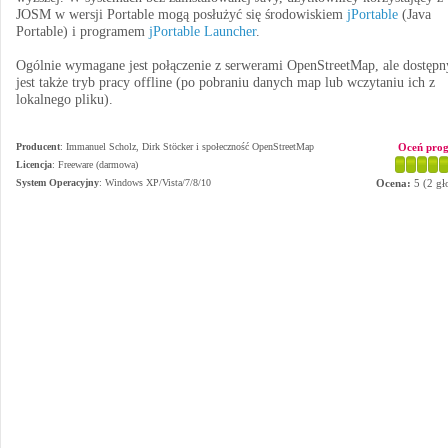
JOSM w wersji Portable mogą posłużyć się środowiskiem
jPortable
(Java
Portable) i programem
jPortable Launcher
.
Ogólnie wymagane jest połączenie z serwerami OpenStreetMap, ale dostępn
jest także tryb pracy offline (po pobraniu danych map lub wczytaniu ich z
lokalnego pliku).
Producent
:
Immanuel Scholz, Dirk Stöcker i społeczność OpenStreetMap
Oceń pro
Licencja
: Freeware (darmowa)
System Operacyjny
:
Windows XP/Vista/7/8/10
Ocena:
5
(
2
gł