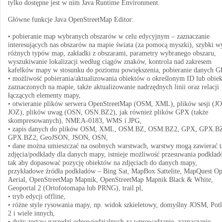
tylko dostępne jest w nim Java Runtime Environment.
Główne funkcje Java OpenStreetMap Editor:
• pobieranie map wybranych obszarów w celu edycyjnym – zaznaczanie
interesujących nas obszarów na mapie świata (za pomocą myszki), szybki w
różnych typów map, zakładki z obszarami, parametry wybranego obszaru,
wyszukiwanie lokalizacji według ciągów znaków, kontrola nad zakresem
kafelków mapy w stosunku do poziomu powiększenia, pobieranie danych G
• możliwość pobierania/aktualizowania obiektów o określonym ID lub obie
zaznaczonych na mapie, także aktualizowanie nadrzędnych linii oraz relacji
łączących elementy mapy,
• otwieranie plików serwera OpenStreetMap (OSM, XML), plików sesji (JO
JOZ), plików uwag (OSN, OSN.BZ2), jak również plików GPX (także
skompresowanych), NMEA-0183, WMS i JPG,
• zapis danych do plików OSM, XML, OSM.BZ, OSM.BZ2, GPX, GPX.B
GPX.BZ2, GeoJSON, JSON, OSN,
• dane można umieszczać na osobnych warstwach, warstwy mogą zawierać t
zdjęcia/podkłady dla danych mapy, istnieje możliwość przesuwania podkład
tak aby dopasować pozycję obiektów na zdjęciach do danych mapy,
przykładowe źródła podkładów – Bing Sat, MapBox Sattelite, MapQuest O
Aerial, OpenStreetMap Mapnik, OpenStreetMap Mapnik Black & White,
Geoportal 2 (Ortofotomapa lub PRNG), trail.pl,
• tryb edycji offline,
• różne style rysowania mapy, np. widok szkieletowy, domyślny JOSM, Potl
2 i wiele innych,
• duży zestaw narzędzi odpowiedzialnych za wprowadzanie, zaznaczanie,