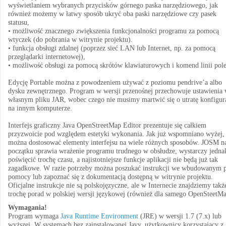
wyświetlaniem wybranych przycisków górnego paska narzędziowego, jak
również możemy w łatwy sposób ukryć oba paski narzędziowe czy pasek
statusu,
• możliwość znacznego zwiększenia funkcjonalności programu za pomocą
wtyczek (do pobrania w witrynie projektu).
• funkcja obsługi zdalnej (poprzez sieć LAN lub Internet, np. za pomocą
przeglądarki internetowej),
• możliwość obsługi za pomocą skrótów klawiaturowych i komend linii pole
Edycję Portable można z powodzeniem używać z poziomu pendrive’a albo
dysku zewnętrznego. Program w wersji przenośnej przechowuje ustawienia
własnym pliku JAR, wobec czego nie musimy martwić się o utratę konfigura
na innym komputerze.
Interfejs graficzny Java OpenStreetMap Editor prezentuje się całkiem
przyzwoicie pod względem estetyki wykonania. Jak już wspomniano wyżej,
można dostosować elementy interfejsu na wiele różnych sposobów. JOSM n
początku sprawia wrażenie programu trudnego w obsłudze, wystarczy jedna
poświęcić trochę czasu, a najistotniejsze funkcje aplikacji nie będą już tak
zagadkowe. W razie potrzeby można poszukać instrukcji we wbudowanym p
pomocy lub zapoznać się z dokumentacją dostępną w witrynie projektu.
Oficjalne instrukcje nie są polskojęzyczne, ale w Internecie znajdziemy takż
trochę porad w polskiej wersji językowej (również dla samego OpenSteetMa
Wymagania!
Program wymaga
Java Runtime Environment
(JRE) w wersji 1.7 (7.x) lub
wyższej. W systemach bez zainstalowanej Javy, użytkownicy korzystający z