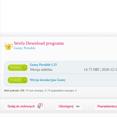
Strefa Download programu
Geany Portable
Geany Portable 1.33
Wersja stabilna
14.73 MB | 2018-12-
Wersja instalacyjna Geany
Ilość pobrań: 158
| W tym miesiącu: 0 | W poprzednim miesiącu: 0
0