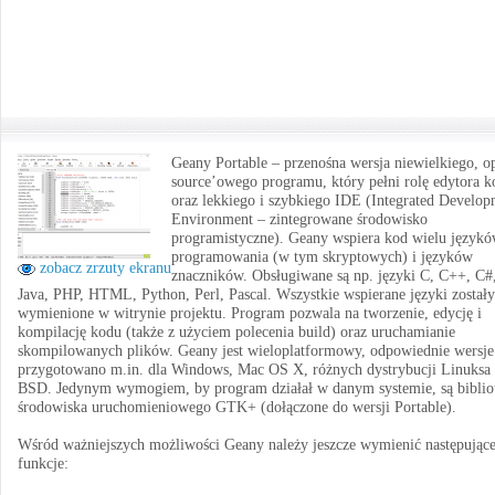
Geany Portable – przenośna wersja niewielkiego, o
source’owego programu, który pełni rolę edytora 
oraz lekkiego i szybkiego IDE (Integrated Develo
Environment – zintegrowane środowisko
programistyczne). Geany wspiera kod wielu język
programowania (w tym skryptowych) i języków
zobacz zrzuty ekranu
znaczników. Obsługiwane są np. języki C, C++, C#
Java, PHP, HTML, Python, Perl, Pascal. Wszystkie wspierane języki zostały
wymienione w witrynie projektu. Program pozwala na tworzenie, edycję i
kompilację kodu (także z użyciem polecenia build) oraz uruchamianie
skompilowanych plików. Geany jest wieloplatformowy, odpowiednie wersje
przygotowano m.in. dla Windows, Mac OS X, różnych dystrybucji Linuksa 
BSD. Jedynym wymogiem, by program działał w danym systemie, są biblio
środowiska uruchomieniowego GTK+ (dołączone do wersji Portable).
Wśród ważniejszych możliwości Geany należy jeszcze wymienić następując
funkcje: