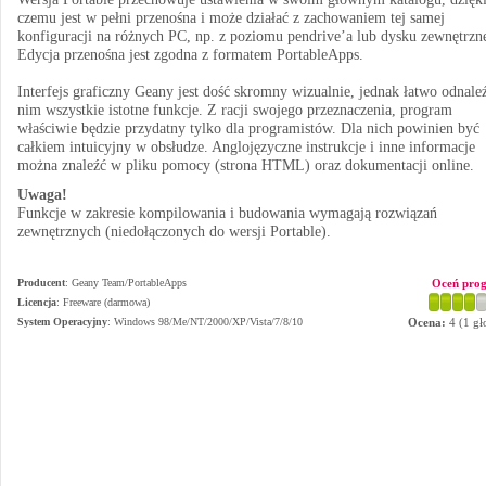
czemu jest w pełni przenośna i może działać z zachowaniem tej samej
konfiguracji na różnych PC, np. z poziomu pendrive’a lub dysku zewnętrzn
Edycja przenośna jest zgodna z formatem PortableApps.
Interfejs graficzny Geany jest dość skromny wizualnie, jednak łatwo odnale
nim wszystkie istotne funkcje. Z racji swojego przeznaczenia, program
właściwie będzie przydatny tylko dla programistów. Dla nich powinien być
całkiem intuicyjny w obsłudze. Anglojęzyczne instrukcje i inne informacje
można znaleźć w pliku pomocy (strona HTML) oraz dokumentacji online.
Uwaga!
Funkcje w zakresie kompilowania i budowania wymagają rozwiązań
zewnętrznych (niedołączonych do wersji Portable).
Producent
:
Geany Team/PortableApps
Oceń pro
Licencja
: Freeware (darmowa)
System Operacyjny
:
Windows 98/Me/NT/2000/XP/Vista/7/8/10
Ocena:
4
(
1
gł