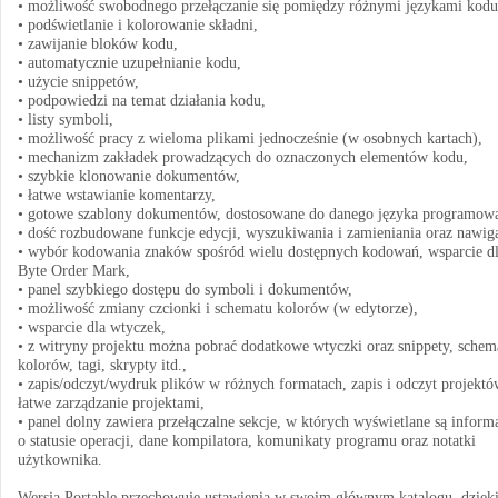
• możliwość swobodnego przełączanie się pomiędzy różnymi językami kodu
• podświetlanie i kolorowanie składni,
• zawijanie bloków kodu,
• automatycznie uzupełnianie kodu,
• użycie snippetów,
• podpowiedzi na temat działania kodu,
• listy symboli,
• możliwość pracy z wieloma plikami jednocześnie (w osobnych kartach),
• mechanizm zakładek prowadzących do oznaczonych elementów kodu,
• szybkie klonowanie dokumentów,
• łatwe wstawianie komentarzy,
• gotowe szablony dokumentów, dostosowane do danego języka programowa
• dość rozbudowane funkcje edycji, wyszukiwania i zamieniania oraz nawiga
• wybór kodowania znaków spośród wielu dostępnych kodowań, wsparcie d
Byte Order Mark,
• panel szybkiego dostępu do symboli i dokumentów,
• możliwość zmiany czcionki i schematu kolorów (w edytorze),
• wsparcie dla wtyczek,
• z witryny projektu można pobrać dodatkowe wtyczki oraz snippety, schem
kolorów, tagi, skrypty itd.,
• zapis/odczyt/wydruk plików w różnych formatach, zapis i odczyt projektó
łatwe zarządzanie projektami,
• panel dolny zawiera przełączalne sekcje, w których wyświetlane są inform
o statusie operacji, dane kompilatora, komunikaty programu oraz notatki
użytkownika.
Wersja Portable przechowuje ustawienia w swoim głównym katalogu, dzięk