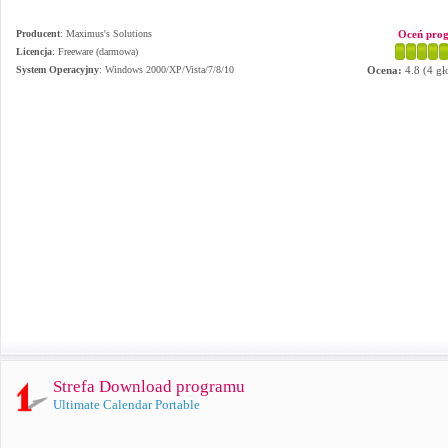
Producent
:
Maximus's Solutions
Oceń pro
Licencja
: Freeware (darmowa)
System Operacyjny
:
Windows 2000/XP/Vista/7/8/10
Ocena:
4.8
(
4
gł
Strefa Download programu
Ultimate Calendar Portable