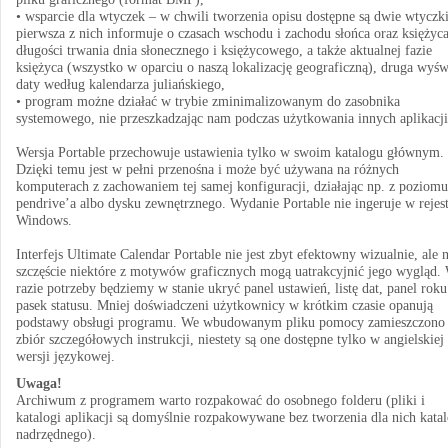
• wsparcie dla wtyczek – w chwili tworzenia opisu dostępne są dwie wtyczki
pierwsza z nich informuje o czasach wschodu i zachodu słońca oraz księżyca
długości trwania dnia słonecznego i księżycowego, a także aktualnej fazie
księżyca (wszystko w oparciu o naszą lokalizację geograficzną), druga wyśw
daty według kalendarza juliańskiego,
• program możne działać w trybie zminimalizowanym do zasobnika
systemowego, nie przeszkadzając nam podczas użytkowania innych aplikacji
Wersja Portable przechowuje ustawienia tylko w swoim katalogu głównym.
Dzięki temu jest w pełni przenośna i może być używana na różnych
komputerach z zachowaniem tej samej konfiguracji, działając np. z poziomu
pendrive’a albo dysku zewnętrznego. Wydanie Portable nie ingeruje w rejes
Windows.
Interfejs Ultimate Calendar Portable nie jest zbyt efektowny wizualnie, ale 
szczęście niektóre z motywów graficznych mogą uatrakcyjnić jego wygląd.
razie potrzeby będziemy w stanie ukryć panel ustawień, listę dat, panel roku
pasek statusu. Mniej doświadczeni użytkownicy w krótkim czasie opanują
podstawy obsługi programu. We wbudowanym pliku pomocy zamieszczono
zbiór szczegółowych instrukcji, niestety są one dostępne tylko w angielskiej
wersji językowej.
Uwaga!
Archiwum z programem warto rozpakować do osobnego folderu (pliki i
katalogi aplikacji są domyślnie rozpakowywane bez tworzenia dla nich kata
nadrzędnego).