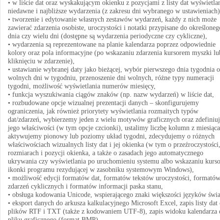
• w liście dat oraz wyskakującym okienku z pozycjami z listy dat wyświetla
niedawne i najbliższe wydarzenia (z zakresu dni wybranego w ustawieniach)
• tworzenie i edytowanie własnych zestawów wydarzeń, każdy z nich może
zawierać zdarzenia osobiste, uroczystości i notatki przypisane do określoneg
dnia czy wielu dni (dostępne są wydarzenia periodyczne czy cykliczne),
• wydarzenia są reprezentowane na planie kalendarza poprzez odpowiednie
kolory oraz pola informacyjne (po wskazaniu zdarzenia kursorem myszki lu
kliknięciu w zdarzenie),
• ustawianie wybranej daty jako bieżącej, wybór pierwszego dnia tygodnia o
wolnych dni w tygodniu, przenoszenie dni wolnych, różne typy numeracji
tygodni, możliwość wyświetlania numerów miesięcy,
• funkcja wyszukiwania ciągów znaków (np. nazw wydarzeń) w liście dat,
• rozbudowane opcje wizualnej prezentacji danych – skonfigurujemy
ograniczenia, jak również priorytety wyświetlania rozmaitych typów
dat/zdarzeń, wybierzemy jeden z wielu motywów graficznych oraz zdefiniu
jego właściwości (w tym opcje czcionki), ustalimy liczbę kolumn z miesiąc
aktywujemy pionowy lub poziomy układ tygodni, zdecydujemy o różnych
właściwościach wizualnych listy dat i jej okienka (w tym o przeźroczystości
rozmiarach i pozycji okienka, a także o zasadach jego automatycznego
ukrywania czy wyświetlania po uruchomieniu systemu albo wskazaniu kurs
ikonki programu rezydującej w zasobniku systemowym Windows),
• możliwość edycji formatów dat, formatów tekstów uroczystości, formató
zdarzeń cyklicznych i formatów informacji paska stanu,
• obsługa kodowania Unicode, wspierającego znaki większości języków świa
• eksport danych do arkusza kalkulacyjnego Microsoft Excel, zapis listy dat
plików RTF i TXT (także z kodowaniem UTF-8), zapis widoku kalendarza 
pliku graficznego (format BMP),