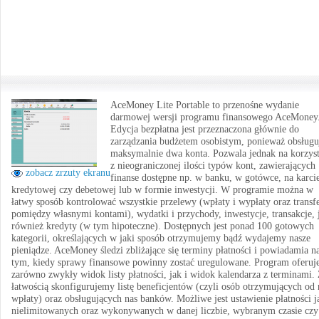
AceMoney Lite Portable to przenośne wydanie
darmowej wersji programu finansowego AceMoney
Edycja bezpłatna jest przeznaczona głównie do
zarządzania budżetem osobistym, ponieważ obsługu
maksymalnie dwa konta. Pozwala jednak na korzyst
z nieograniczonej ilości typów kont, zawierających
zobacz zrzuty ekranu
finanse dostępne np. w banku, w gotówce, na karci
kredytowej czy debetowej lub w formie inwestycji. W programie można w
łatwy sposób kontrolować wszystkie przelewy (wpłaty i wypłaty oraz transf
pomiędzy własnymi kontami), wydatki i przychody, inwestycje, transakcje, 
również kredyty (w tym hipoteczne). Dostępnych jest ponad 100 gotowych
kategorii, określających w jaki sposób otrzymujemy bądź wydajemy nasze
pieniądze. AceMoney śledzi zbliżające się terminy płatności i powiadamia n
tym, kiedy sprawy finansowe powinny zostać uregulowane. Program oferuj
zarówno zwykły widok listy płatności, jak i widok kalendarza z terminami.
łatwością skonfigurujemy listę beneficjentów (czyli osób otrzymujących od 
wpłaty) oraz obsługujących nas banków. Możliwe jest ustawienie płatności j
nielimitowanych oraz wykonywanych w danej liczbie, wybranym czasie czy