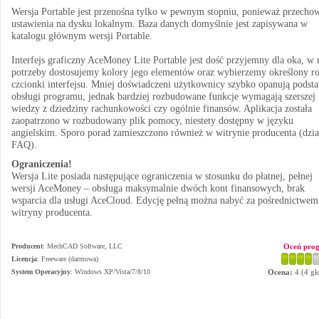
Wersja Portable jest przenośna tylko w pewnym stopniu, ponieważ przecho
ustawienia na dysku lokalnym. Baza danych domyślnie jest zapisywana w
katalogu głównym wersji Portable.
Interfejs graficzny AceMoney Lite Portable jest dość przyjemny dla oka, w 
potrzeby dostosujemy kolory jego elementów oraz wybierzemy określony ro
czcionki interfejsu. Mniej doświadczeni użytkownicy szybko opanują podst
obsługi programu, jednak bardziej rozbudowane funkcje wymagają szerszej
wiedzy z dziedziny rachunkowości czy ogólnie finansów. Aplikacja została
zaopatrzono w rozbudowany plik pomocy, niestety dostępny w języku
angielskim. Sporo porad zamieszczono również w witrynie producenta (dzia
FAQ).
Ograniczenia!
Wersja Lite posiada następujące ograniczenia w stosunku do płatnej, pełnej
wersji AceMoney – obsługa maksymalnie dwóch kont finansowych, brak
wsparcia dla usługi AceCloud. Edycję pełną można nabyć za pośrednictwem
witryny producenta.
Producent
:
MechCAD Software, LLC
Oceń pro
Licencja
: Freeware (darmowa)
System Operacyjny
:
Windows XP/Vista/7/8/10
Ocena:
4
(
4
gł