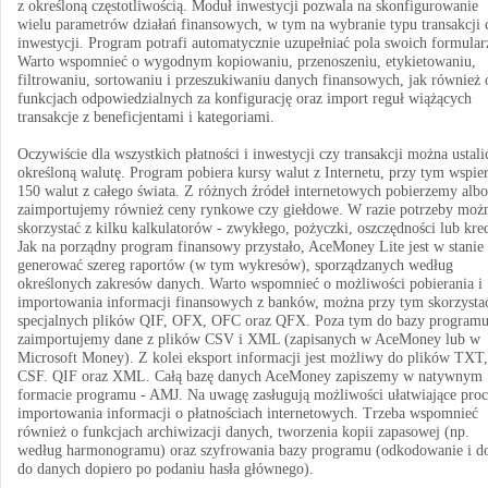
z określoną częstotliwością. Moduł inwestycji pozwala na skonfigurowanie
wielu parametrów działań finansowych, w tym na wybranie typu transakcji 
inwestycji. Program potrafi automatycznie uzupełniać pola swoich formular
Warto wspomnieć o wygodnym kopiowaniu, przenoszeniu, etykietowaniu,
filtrowaniu, sortowaniu i przeszukiwaniu danych finansowych, jak również 
funkcjach odpowiedzialnych za konfigurację oraz import reguł wiążących
transakcje z beneficjentami i kategoriami.
Oczywiście dla wszystkich płatności i inwestycji czy transakcji można ustali
określoną walutę. Program pobiera kursy walut z Internetu, przy tym wspie
150 walut z całego świata. Z różnych źródeł internetowych pobierzemy albo
zaimportujemy również ceny rynkowe czy giełdowe. W razie potrzeby moż
skorzystać z kilku kalkulatorów - zwykłego, pożyczki, oszczędności lub kre
Jak na porządny program finansowy przystało, AceMoney Lite jest w stanie
generować szereg raportów (w tym wykresów), sporządzanych według
określonych zakresów danych. Warto wspomnieć o możliwości pobierania i
importowania informacji finansowych z banków, można przy tym skorzysta
specjalnych plików QIF, OFX, OFC oraz QFX. Poza tym do bazy program
zaimportujemy dane z plików CSV i XML (zapisanych w AceMoney lub w
Microsoft Money). Z kolei eksport informacji jest możliwy do plików TXT,
CSF. QIF oraz XML. Całą bazę danych AceMoney zapiszemy w natywnym
formacie programu - AMJ. Na uwagę zasługują możliwości ułatwiające proc
importowania informacji o płatnościach internetowych. Trzeba wspomnieć
również o funkcjach archiwizacji danych, tworzenia kopii zapasowej (np.
według harmonogramu) oraz szyfrowania bazy programu (odkodowanie i do
do danych dopiero po podaniu hasła głównego).