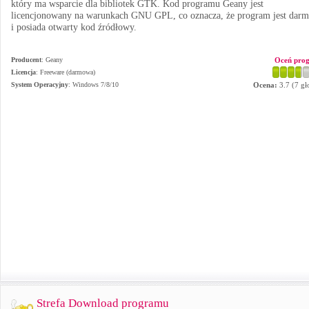
który ma wsparcie dla bibliotek GTK. Kod programu Geany jest
licencjonowany na warunkach GNU GPL, co oznacza, że program jest dar
i posiada otwarty kod źródłowy.
Producent
:
Geany
Oceń pro
Licencja
: Freeware (darmowa)
System Operacyjny
:
Windows 7/8/10
Ocena:
3.7
(
7
gł
Strefa Download programu