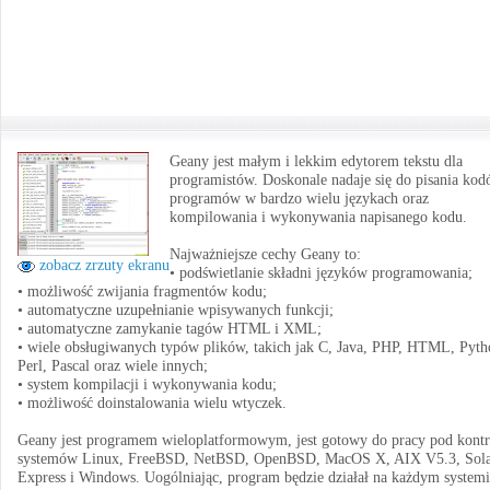
Geany jest małym i lekkim edytorem tekstu dla
programistów. Doskonale nadaje się do pisania ko
programów w bardzo wielu językach oraz
kompilowania i wykonywania napisanego kodu.
Najważniejsze cechy Geany to:
zobacz zrzuty ekranu
• podświetlanie składni języków programowania;
• możliwość zwijania fragmentów kodu;
• automatyczne uzupełnianie wpisywanych funkcji;
• automatyczne zamykanie tagów HTML i XML;
• wiele obsługiwanych typów plików, takich jak C, Java, PHP, HTML, Pyth
Perl, Pascal oraz wiele innych;
• system kompilacji i wykonywania kodu;
• możliwość doinstalowania wielu wtyczek.
Geany jest programem wieloplatformowym, jest gotowy do pracy pod kontr
systemów Linux, FreeBSD, NetBSD, OpenBSD, MacOS X, AIX V5.3, Sola
Express i Windows. Uogólniając, program będzie działał na każdym systemi