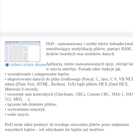
HxD - zaawansowany i szybki edytor heksadecyma
umożliwiający modyfikację plików, pamięci RAM,
dysków twardych oraz nośników danych.
Aplikacja, mimo zaawansowanych opcji, oferuje ła
zobacz zrzuty ekranu
w użyciu interfejs. Posiada takie funkcje jak:
• wyszukiwanie i zastępowanie bajtów;
• eksportowanie danych do pliku źródłowego (Pascal, C, Java, C #, VB.NET
tekstu (Plain Text, HTML, Richtext, TeX) bądź plików HEX (Intel HEX,
Motorola S-record);
• tworzenie sum kontrolnych (Checksum, CRCs, Custom CRC, SHA-1, SH
512, MD5, ...);
• łączenie lub dzielenie plików;
• wyświetlanie statystyk;
i wiele innych.
HxD może także posłużyć do trwałego niszczenia plików przez nadpisanie
wszystkich bajtów - ich odzyskanie nie będzie już możliwe.