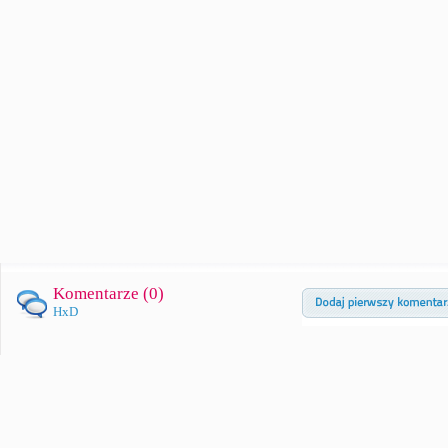
Komentarze (
0
)
HxD