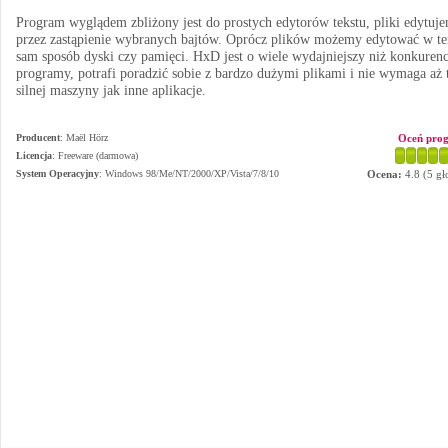
Program wyglądem zbliżony jest do prostych edytorów tekstu, pliki edytuj
przez zastąpienie wybranych bajtów. Oprócz plików możemy edytować w te
sam sposób dyski czy pamięci. HxD jest o wiele wydajniejszy niż konkuren
programy, potrafi poradzić sobie z bardzo dużymi plikami i nie wymaga aż 
silnej maszyny jak inne aplikacje.
Producent
:
Maël Hörz
Oceń pro
Licencja
: Freeware (darmowa)
System Operacyjny
:
Windows 98/Me/NT/2000/XP/Vista/7/8/10
Ocena:
4.8
(
5
gł