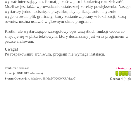
wybrać interesujący nas format, jakość zapisu i konkretną rozdzielczość.
Możliwe jest także wprowadzenie ostatecznej korekty powiększenia. Następ
wystarczy jedno naciśnięcie przycisku, aby aplikacja automatycznie
wygenerowała plik graficzny, który zostanie zapisany w lokalizacji, którą
również można ustawić w głównym oknie programu.
Krótki, ale wystarczająco szczegółowy opis wszystkich funkcji GooGrab
znajduje się w pliku tekstowym, który dostarczany jest wraz programem w
paczce archiwum.
Uwaga!
Po rozpakowaniu archiwum, program nie wymaga instalacji.
Producent
:
farmakis
Oceń pro
Licencja
: GNU GPL (darmowa)
System Operacyjny
:
Windows 98/Me/NT/2000/XP/Vista/7
Ocena:
4
(
4
gł