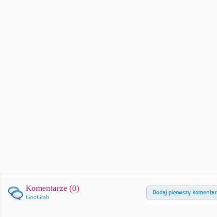
Komentarze (
0
)
GooGrab