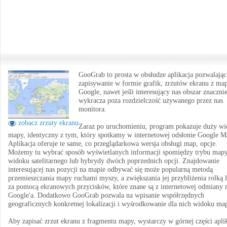
GooGrab to prosta w obsłudze aplikacja pozwalając
zapisywanie w formie grafik, zrzutów ekranu z ma
Google, nawet jeśli interesujący nas obszar znaczni
wykracza poza rozdzielczość używanego przez nas
monitora.
zobacz zrzuty ekranu
Zaraz po uruchomieniu, program pokazuje duży w
mapy, identyczny z tym, który spotkamy w internetowej odsłonie Google M
Aplikacja oferuje te same, co przeglądarkowa wersja obsługi map, opcje.
Możemy tu wybrać sposób wyświetlanych informacji spomiędzy trybu mapy
widoku satelitarnego lub hybrydy dwóch poprzednich opcji. Znajdowanie
interesującej nas pozycji na mapie odbywać się może popularną metodą
przemieszczania mapy ruchami myszy, a zwiększania jej przybliżenia rolką 
za pomocą ekranowych przycisków, które znane są z internetowej odmiany
Google'a. Dodatkowo GooGrab pozwala na wpisanie współrzędnych
geograficznych konkretnej lokalizacji i wyśrodkowanie dla nich widoku ma
Aby zapisać zrzut ekranu z fragmentu mapy, wystarczy w górnej części aplik