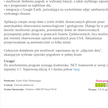
• możliwość śledzenia pogody w wybranej lokacji, a także szybkiego zapozn
się z prognozami na najbliższe dni,
• integracja z Google Earth, pozwalająca na wyświetlanie zdjęć satelitarnych
wybranego obszaru.
Aplikacja czerpie swoje dane z wielu źródeł, dostarczanych głównie przez
amerykańskie obserwatoria meteorologiczne i geologiczne. Dlatego by w pe
docenić możliwości programu, powinniśmy dodać do obserwowanych
przynajmniej jeden obszar w granicach Stanów Zjednoczonych, lecz możliw
jest również obserwowanie zjawisk naturalnych poza USA. Aktualizacje
przeprowadzane są automatycznie co kilka minut.
Ciekawym dodatkiem jest możliwość zapoznania się ze „zdjęciem dnia”,
ukazującym wybrane zjawisko pogodowe w pełnej krasie.
Uwaga!
Do uruchomienia program wymaga środowiska .NET framework w wersji 
najmniej 3.5. Najnowszą edycję 4.5 można pobrać
tutaj
.
Producent
:
South Wind Technologies
Oceń pro
Licencja
: Freeware (darmowa)
System Operacyjny
:
Windows 2000/XP/Vista/7/8/10
Ocena:
3.8
(
4
gł