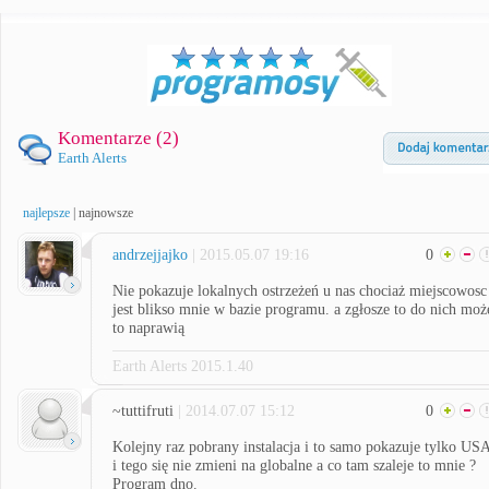
Komentarze (
2
)
Earth Alerts
najlepsze
|
najnowsze
andrzejjajko
| 2015.05.07 19:16
0
Nie pokazuje lokalnych ostrzeżeń u nas chociaż miejscowosc
jest blikso mnie w bazie programu. a zgłosze to do nich moż
to naprawią
Earth Alerts 2015.1.40
~tuttifruti
| 2014.07.07 15:12
0
Kolejny raz pobrany instalacja i to samo pokazuje tylko US
i tego się nie zmieni na globalne a co tam szaleje to mnie ?
Program dno.