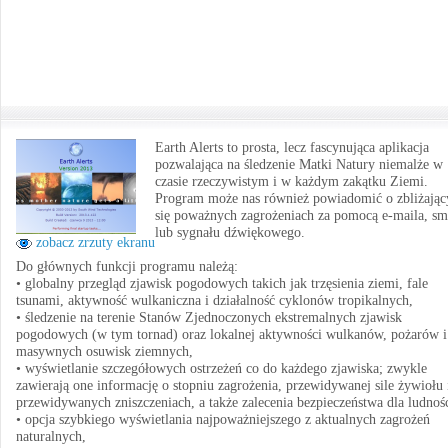
Earth Alerts to prosta, lecz fascynująca aplikacja
pozwalająca na śledzenie Matki Natury niemalże w
czasie rzeczywistym i w każdym zakątku Ziemi.
Program może nas również powiadomić o zbliżając
się poważnych zagrożeniach za pomocą e-maila, sm
lub sygnału dźwiękowego.
zobacz zrzuty ekranu
Do głównych funkcji programu należą:
• globalny przegląd zjawisk pogodowych takich jak trzęsienia ziemi, fale
tsunami, aktywność wulkaniczna i działalność cyklonów tropikalnych,
• śledzenie na terenie Stanów Zjednoczonych ekstremalnych zjawisk
pogodowych (w tym tornad) oraz lokalnej aktywności wulkanów, pożarów i
masywnych osuwisk ziemnych,
• wyświetlanie szczegółowych ostrzeżeń co do każdego zjawiska; zwykle
zawierają one informację o stopniu zagrożenia, przewidywanej sile żywiołu 
przewidywanych zniszczeniach, a także zalecenia bezpieczeństwa dla ludnośc
• opcja szybkiego wyświetlania najpoważniejszego z aktualnych zagrożeń
naturalnych,