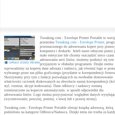
Tweaking.com - Envelope Printer Portable to wersj
przenośna
Tweaking.com - Envelope Printer,
progr
przeznaczonego do adresowania kopert przy pomoc
komputera i drukarki. Jeżeli nasze odręczne pismo j
mało estetyczne lub chcemy oszczędzić nieco czasu
adresowaniu serii listów, możemy posłużyć się tym
zobacz zrzuty ekranu
przyjaznym w obsłudze programem. Dzięki niemu
wprowadzimy na kopertę dane adresata i nadawcy, jak również logo w posta
wybranego przez nas pliku graficznego (przydatne w korespondencji firmow
Skorzystamy przy tym z funkcji pozwalających na swobodne dostosowanie
właściwości czcionek drukowanych na obwolucie naszej korespondencji (kró
styl, rozmiar, skrypt kodowania). Dane odbiorcy i nadawcy zostaną
rozmieszczone na kopercie automatycznie, w sposób odpowiedni dla
adresowania listów. Logo można pozycjonować względem danych wysyłają
(wycentrowanie, powyżej, poniżej, z lewej lub z prawej strony).
Tweaking.com - Envelope Printer Portable oferuje książkę adresową, którą
podzielono na kategorie Odbiorca/Nadawca. Dzięki temu nie trzeba za każ