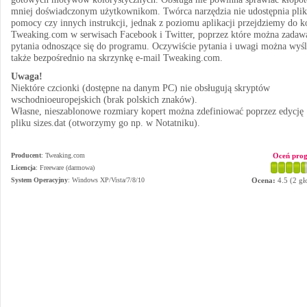
mniej doświadczonym użytkownikom. Twórca narzędzia nie udostępnia pli
pomocy czy innych instrukcji, jednak z poziomu aplikacji przejdziemy do k
Tweaking.com w serwisach Facebook i Twitter, poprzez które można zadaw
pytania odnoszące się do programu. Oczywiście pytania i uwagi można wyś
także bezpośrednio na skrzynkę e-mail Tweaking.com.
Uwaga!
Niektóre czcionki (dostępne na danym PC) nie obsługują skryptów
wschodnioeuropejskich (brak polskich znaków).
Własne, nieszablonowe rozmiary kopert można zdefiniować poprzez edycję
pliku sizes.dat (otworzymy go np. w Notatniku).
Producent
:
Tweaking.com
Oceń pro
Licencja
: Freeware (darmowa)
System Operacyjny
:
Windows XP/Vista/7/8/10
Ocena:
4.5
(
2
gł