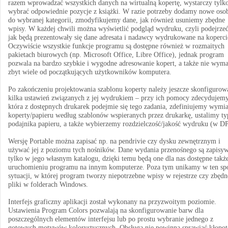
razem wprowadzać wszystkich danych na wirtualną kopertę, wystarczy tylk
wybrać odpowiednie pozycje z książki. W razie potrzeby dodamy nowe oso
do wybranej kategorii, zmodyfikujemy dane, jak również usuniemy zbędne
wpisy. W każdej chwili można wyświetlić podgląd wydruku, czyli podejrzeć
jak będą prezentowały się dane adresata i nadawcy wydrukowane na koperci
Oczywiście wszystkie funkcje programu są dostępne również w rozmaitych
pakietach biurowych (np. Microsoft Office, Libre Office), jednak program
pozwala na bardzo szybkie i wygodne adresowanie kopert, a także nie wym
zbyt wiele od początkujących użytkowników komputera.
Po zakończeniu projektowania szablonu koperty należy jeszcze skonfigurow
kilka ustawień związanych z jej wydrukiem – przy ich pomocy zdecydujemy
która z dostępnych drukarek podejmie się tego zadania, zdefiniujemy wymi
koperty/papieru według szablonów wspieranych przez drukarkę, ustalimy ty
podajnika papieru, a także wybierzemy rozdzielczość/jakość wydruku (w DP
Wersję Portable można zapisać np. na pendrivie czy dysku zewnętrznym i
używać jej z poziomu tych nośników. Dane wydania przenośnego są zapisy
tylko w jego własnym katalogu, dzięki temu będą one dla nas dostępne takż
uruchomieniu programu na innym komputerze. Poza tym unikamy w ten sp
sytuacji, w której program tworzy niepotrzebne wpisy w rejestrze czy zbędn
pliki w folderach Windows.
Interfejs graficzny aplikacji został wykonany na przyzwoitym poziomie.
Ustawienia Program Colors pozwalają na skonfigurowanie barw dla
poszczególnych elementów interfejsu lub po prostu wybranie jednego z
gotowych motywów kolorystycznych. Obsługa nie powinna sprawiać kłopo