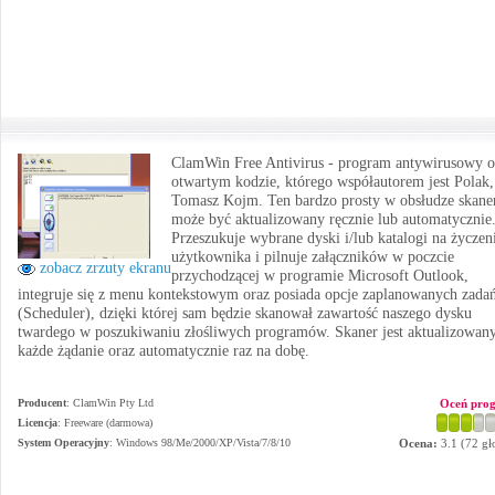
ClamWin Free Antivirus - program antywirusowy o
otwartym kodzie, którego współautorem jest Polak,
Tomasz Kojm. Ten bardzo prosty w obsłudze skane
może być aktualizowany ręcznie lub automatycznie
Przeszukuje wybrane dyski i/lub katalogi na życzen
użytkownika i pilnuje załączników w poczcie
zobacz zrzuty ekranu
przychodzącej w programie Microsoft Outlook,
integruje się z menu kontekstowym oraz posiada opcje zaplanowanych zada
(Scheduler), dzięki której sam będzie skanował zawartość naszego dysku
twardego w poszukiwaniu złośliwych programów. Skaner jest aktualizowan
każde żądanie oraz automatycznie raz na dobę.
Producent
:
ClamWin Pty Ltd
Oceń pro
Licencja
: Freeware (darmowa)
System Operacyjny
:
Windows 98/Me/2000/XP/Vista/7/8/10
Ocena:
3.1
(
72
gł