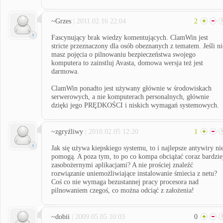
~Grzes
| 2011.02.16 22:04
2
Fascynujący brak wiedzy komentujących. ClamWin jest
stricte przeznaczony dla osób obeznanych z tematem. Jeśli ni
masz pojęcia o pilnowaniu bezpieczeństwa swojego
komputera to zainstluj Avasta, domowa wersja też jest
darmowa.
ClamWin ponadto jest używany głównie w środowiskach
serwerowych, a nie komputerach personalnych, głównie
dzięki jego PRĘDKOŚCI i niskich wymagań systemowych.
~zgryźliwy
| 2010.02.05 12:20
1
Jak się używa kiepskiego systemu, to i najlepsze antywiry ni
pomogą. A poza tym, to po co kompa obciążać coraz bardzie
zasobożernymi aplikacjami? A nie prościej znaleźć
rozwiązanie uniemożliwiające instalowanie śmiecia z netu?
Coś co nie wymaga bezustannej pracy procesora nad
pilnowaniem czegoś, co można odciąć z założenia!
~dobii
| 2009.05.05 10:03
0