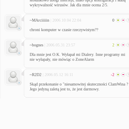
stosunkowo ubogi interfejs, mało opcji konfiguracji i słabą
wykrywalność wirusów. Jak dla mnie ocena 2/5.
~MArciiiiin
| 2006.10.04 22:04
0
chroni komputer w czasie rzeczywistym??
~bognes
| 2006.05.31 23:57
2
Dla mnie jest O.K. Wyłapał mi Dialery. Inne programy mi
nie wyłapały, nie mówiąc o ZoneAlarm
~R2D2
| 2006.05.12 16:11
-2
Skąd przekonanie o "niesamowitej skuteczności ClamWina ?
Jego jedyną zaletą jest to, że jest darmowy.