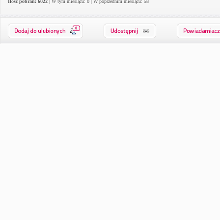
Ilość pobrań: 6022
| W tym miesiącu: 0 | W poprzednim miesiącu: 58
0