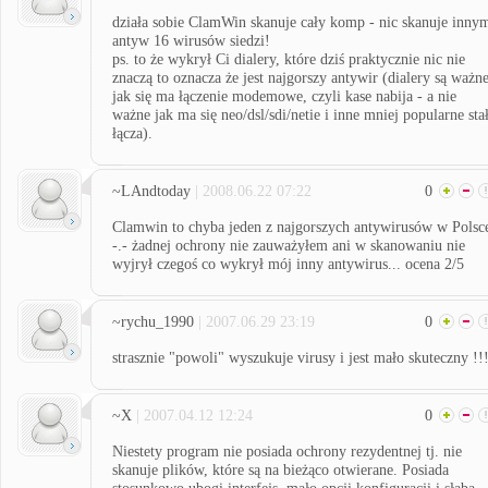
działa sobie ClamWin skanuje cały komp - nic skanuje inny
antyw 16 wirusów siedzi!
ps. to że wykrył Ci dialery, które dziś praktycznie nic nie
znaczą to oznacza że jest najgorszy antywir (dialery są ważn
jak się ma łączenie modemowe, czyli kase nabija - a nie
ważne jak ma się neo/dsl/sdi/netie i inne mniej popularne sta
łącza).
~LAndtoday
| 2008.06.22 07:22
0
Clamwin to chyba jeden z najgorszych antywirusów w Polsc
-.- żadnej ochrony nie zauważyłem ani w skanowaniu nie
wyjrył czegoś co wykrył mój inny antywirus... ocena 2/5
~rychu_1990
| 2007.06.29 23:19
0
strasznie "powoli" wyszukuje virusy i jest mało skuteczny !!
~X
| 2007.04.12 12:24
0
Niestety program nie posiada ochrony rezydentnej tj. nie
skanuje plików, które są na bieżąco otwierane. Posiada