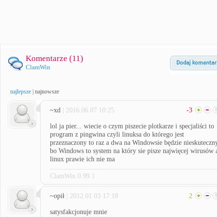
Komentarze (
11
)
ClamWin
najlepsze
|
najnowsze
~xd
| 2016.06.07 10:25
-3
lol ja pier... wiecie o czym piszecie plotkarze i specjaliści to
program z pingwina czyli linuksa do którego jest
przeznaczony to raz a dwa na Windowsie będzie nieskuteczn
bo Windows to system na który sie pisze najwięcej wirusów 
linux prawie ich nie ma
ClamWin 0.99.1
~opił
| 2012.01.03 17:18
2
satysfakcjonuje mnie