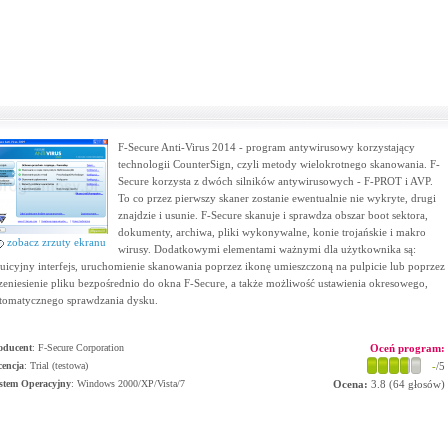
F-Secure Anti-Virus 2014 - program antywirusowy korzystający
technologii CounterSign, czyli metody wielokrotnego skanowania. F-
Secure korzysta z dwóch silników antywirusowych - F-PROT i AVP.
To co przez pierwszy skaner zostanie ewentualnie nie wykryte, drugi
znajdzie i usunie. F-Secure skanuje i sprawdza obszar boot sektora,
dokumenty, archiwa, pliki wykonywalne, konie trojańskie i makro
zobacz zrzuty ekranu
wirusy. Dodatkowymi elementami ważnymi dla użytkownika są:
tuicyjny interfejs, uruchomienie skanowania poprzez ikonę umieszczoną na pulpicie lub poprzez
zeniesienie pliku bezpośrednio do okna F-Secure, a także możliwość ustawienia okresowego,
tomatycznego sprawdzania dysku.
oducent
:
F-Secure Corporation
Oceń program:
cencja
: Trial (testowa)
-
/5
stem Operacyjny
:
Windows 2000/XP/Vista/7
Ocena:
3.8
(
64
głosów)