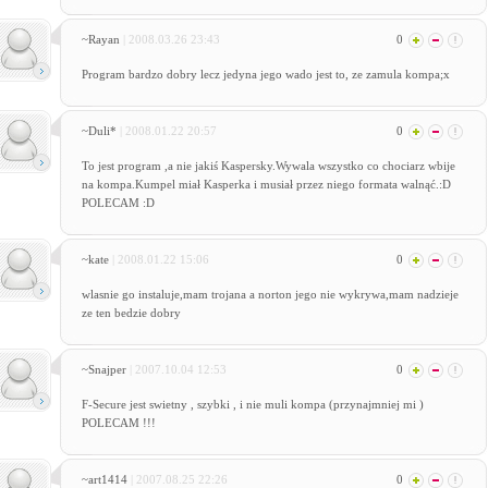
~Rayan
| 2008.03.26 23:43
0
Program bardzo dobry lecz jedyna jego wado jest to, ze zamula kompa;x
~Duli*
| 2008.01.22 20:57
0
To jest program ,a nie jakiś Kaspersky.Wywala wszystko co chociarz wbije
na kompa.Kumpel miał Kasperka i musiał przez niego formata walnąć.:D
POLECAM :D
~kate
| 2008.01.22 15:06
0
wlasnie go instaluje,mam trojana a norton jego nie wykrywa,mam nadzieje
ze ten bedzie dobry
~Snajper
| 2007.10.04 12:53
0
F-Secure jest swietny , szybki , i nie muli kompa (przynajmniej mi )
POLECAM !!!
~art1414
| 2007.08.25 22:26
0