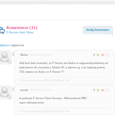
Komentarze (
31
)
F-Secure Anti-Virus
ajlepsze
|
najnowsze
~Rufus
| 2014.04.22 18:56
0
Jeśli ktoś śmie twierdzić, że F-Secure jest lekkie to najprawdopodobniej nie
miał jeszcze do czynienia z lekkim AV, a takowe są, i nie zajmują prawie
1Gb miejsca na dysku co F-Secure !!!
F-Secure Anti-Virus 2014 14.99 Build 103
~arcadi
| 2014.01.10 22:41
0
Ja polecam F-Secure Client Security+ Malwarebytes PRO
super zabezpieczenie
F-Secure Anti-Virus 2014 12.89 Build 105