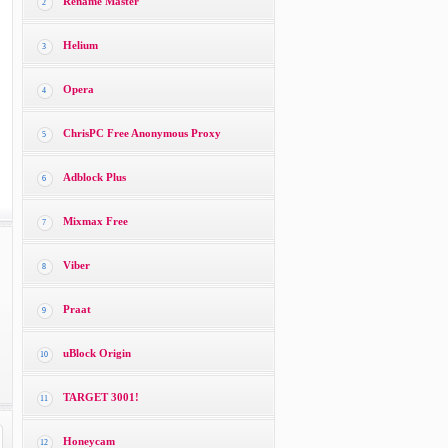
Rename Master
2
Helium
3
Opera
4
ChrisPC Free Anonymous Proxy
5
Adblock Plus
6
Mixmax Free
7
Viber
8
Praat
9
uBlock Origin
10
TARGET 3001!
11
Honeycam
12