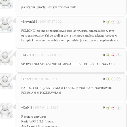
jest szybki i prosty-kosi jak teściowa rente.
~krzysiek86
| 2007.07.27 20:24
0
POMONC! nie moge zainstalowac tego antywirusa. przeszkadza w tym
oprogramowanie Yahoo toolbar ale ja nie moge znalesc takiego czegos w
kompie i nie wiem jak sobie z tym poradzic. jak mozecie to napiszczie cos
~JARECKI
| 2007.05.14 00:17
0
SPOWALNIA STRASZNIE KOMPA ALE JEST DOBRY JAK NARAZIE
~cHEm
| 2007.05.06 01:31
0
BARDZO DOBRy ANTY MAM GO JUZ PONAD ROK NAPRAWDE
POLECAM :) POZDRAWIAM
~CANIS
| 2007.04.11 19:06
0
F-seciure antyvirus
Kerio WRF 6.3.0 firewall
Ad-Aware 1.06 antysyware