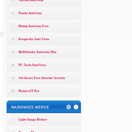
Norton AntiVirus
5
Panda Antivirus
6
Rising Antivirus Free
7
Kaspersky Anti-Virus
8
BitDefender Antivirus Plus
9
PC Tools AntiVirus
10
Ad-Aware Free Internet Security
11
RemoveIT Pro
12
Light Image Resizer
1