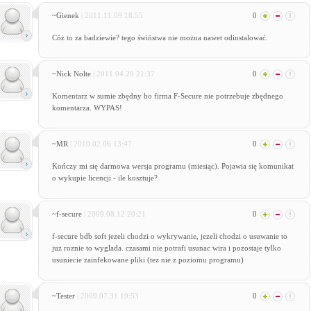
~Gienek
| 2011.11.09 18:55
0
Cóż to za badziewie? tego świństwa nie można nawet odinstalować.
~Nick Nolte
| 2011.04.29 21:37
0
Komentarz w sumie zbędny bo firma F-Secure nie potrzebuje zbędnego
komentarza. WYPAS!
~MR
| 2010.02.06 13:47
0
Kończy mi się darmowa wersja programu (miesiąc). Pojawia się komunikat
o wykupie licencji - ile kosztuje?
~f-secure
| 2009.08.12 20:21
0
f-secure bdb soft jezeli chodzi o wykrywanie, jezeli chodzi o usuwanie to
juz roznie to wyglada. czasami nie potrafi usunac wira i pozostaje tylko
usuniecie zainfekowane pliki (tez nie z poziomu programu)
~Tester
| 2009.07.31 19:53
0