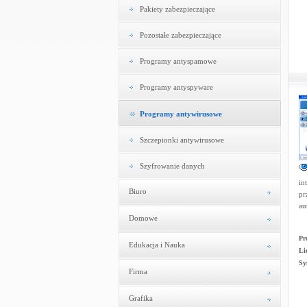
Pakiety zabezpieczające
Pozostałe zabezpieczające
Programy antyspamowe
Programy antyspyware
Programy antywirusowe
Szczepionki antywirusowe
Szyfrowanie danych
in
Biuro
pr
au
Domowe
Pr
Edukacja i Nauka
Li
Sy
Firma
Grafika