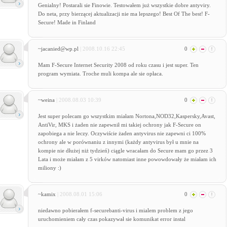
Genialny! Postarali sie Finowie. Testowałem już wszystkie dobre antyviry.
Do neta, przy bierzącej aktualizacji nie ma lepszego! Best Of The best! F-
Secure! Made in Finland
~jacanied@wp.pl
| 2008.10.16 22:45
0
Mam F-Secure Internet Security 2008 od roku czasu i jest super. Ten
program wymiata. Troche muli kompa ale sie opłaca.
~weina
| 2008.08.03 10:39
0
Jest super polecam go wszystkim miałam Nortona,NOD32,Kaspersky,Avast,
AntiVir, MKS i żaden nie zapewnił mi takiej ochrony jak F-Secure on
zapobiega a nie leczy. Oczywiście żaden antyvirus nie zapewni ci 100%
ochrony ale w porównaniu z innymi (każdy antyvirus był u mnie na
kompie nie dłużej niż tydzień) ciągle wracałam do Secure mam go przez 3
Lata i może miałam z 5 virków natomiast inne powowdowały że miałam ich
miliony :)
~kamix
| 2008.08.01 15:06
0
niedawno pobierałem f-securebanti-virus i mialem problem z jego
uruchomieniem cały czas pokazywał sie komunikat error instal