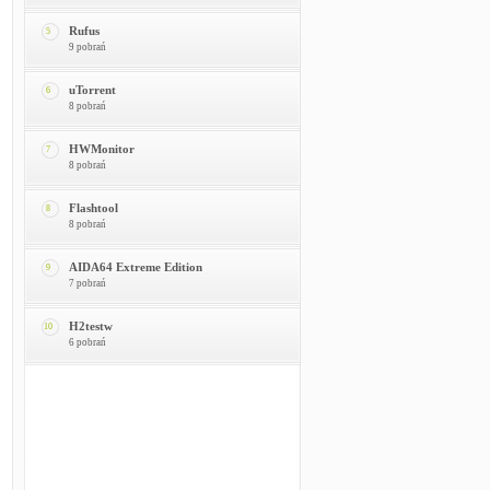
Rufus
5
9 pobrań
uTorrent
6
8 pobrań
HWMonitor
7
8 pobrań
Flashtool
8
8 pobrań
AIDA64 Extreme Edition
9
7 pobrań
H2testw
10
6 pobrań