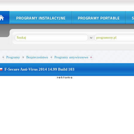
w
programosy.pl
Programy
Bezpieczeństwo
Programy antywirusowe
F-Secure Anti-Virus 2014 14.99 Build 103