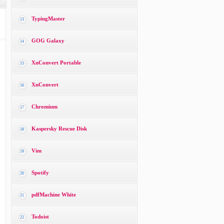
TypingMaster
13
GOG Galaxy
14
XnConvert Portable
15
XnConvert
16
Chromium
17
Kaspersky Rescue Disk
18
Vim
19
Spotify
20
pdfMachine White
21
Todoist
22