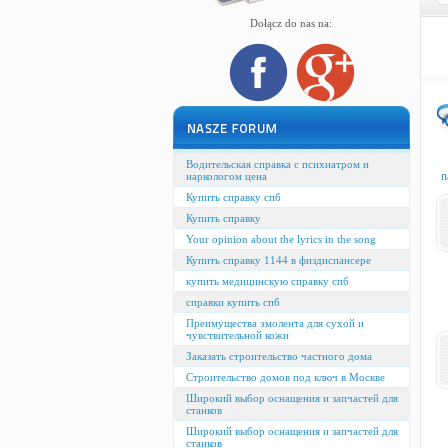
Dołącz do nas na:
Водительская справка с психиатром и
n
наркологом цена
Купить справку спб
Купить справку
Your opinion about the lyrics in the song
Купить справку 1144 в физдиспансере
купить медицинскую справку спб
справки купить спб
Преимущества эмолента для сухой и
чувствительной кожи
Заказать строительство частного дома
Строительство домов под ключ в Москве
Широкий выбор оснащения и запчастей для
станков
Широкий выбор оснащения и запчастей для
станков