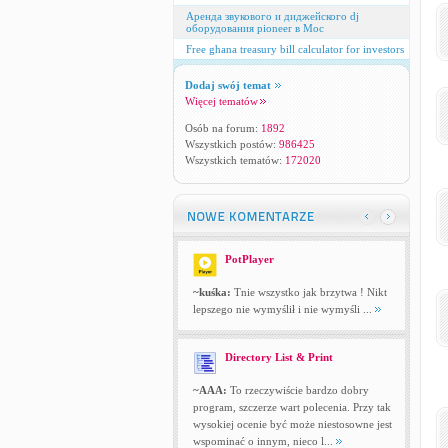
Аренда звукового и диджейского dj
оборудования pioneer в Мос
Free ghana treasury bill calculator for investors
Dodaj swój temat
Więcej tematów
Osób na forum:
1892
Wszystkich postów:
986425
Wszystkich tematów:
172020
PotPlayer
~kuśka:
Tnie wszystko jak brzytwa ! Nikt
lepszego nie wymyślił i nie wymyśli ...
Directory List & Print
~AAA:
To rzeczywiście bardzo dobry
program, szczerze wart polecenia. Przy tak
wysokiej ocenie być może niestosowne jest
wspominać o innym, nieco l...