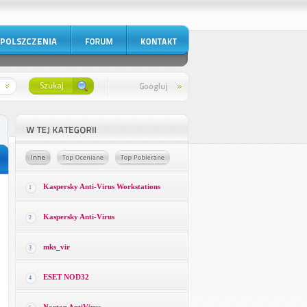
Kaspersky Anti-Virus Workstations
1
Kaspersky Anti-Virus
2
mks_vir
3
ESET NOD32
4