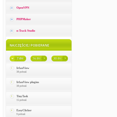
OpenVPN
23
PHPMaker
24
n-Track Studio
25
IrfanView
1
38 pobrań
IrfanView plugins
2
38 pobrań
TinyTask
3
15 pobrań
EasyClicker
4
9 pobrań