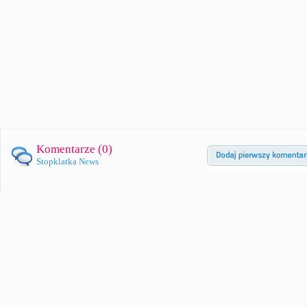
Komentarze (
0
)
Stopklatka News