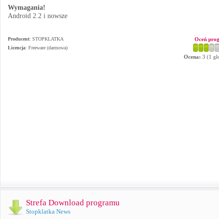
Wymagania!
Android 2.2 i nowsze
Producent
:
STOPKLATKA
Oceń pro
Licencja
: Freeware (darmowa)
Ocena:
3
(
1
gł
Strefa Download programu
Stopklatka News