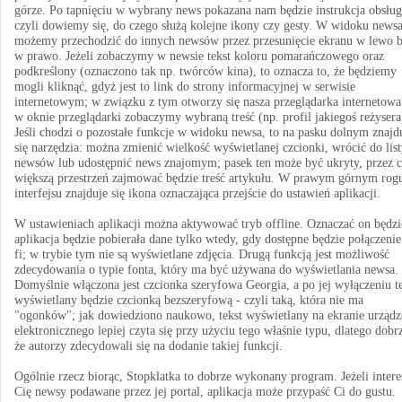
górze. Po tapnięciu w wybrany news pokazana nam będzie instrukcja obsług
czyli dowiemy się, do czego służą kolejne ikony czy gesty. W widoku news
możemy przechodzić do innych newsów przez przesunięcie ekranu w lewo 
w prawo. Jeżeli zobaczymy w newsie tekst koloru pomarańczowego oraz
podkreślony (oznaczono tak np. twórców kina), to oznacza to, że będziemy
mogli kliknąć, gdyż jest to link do strony informacyjnej w serwisie
internetowym; w związku z tym otworzy się nasza przeglądarka internetowa 
w oknie przeglądarki zobaczymy wybraną treść (np. profil jakiegoś reżysera
Jeśli chodzi o pozostałe funkcje w widoku newsa, to na pasku dolnym znajd
się narzędzia: można zmienić wielkość wyświetlanej czcionki, wrócić do lis
newsów lub udostępnić news znajomym; pasek ten może być ukryty, przez 
większą przestrzeń zajmować będzie treść artykułu. W prawym górnym rog
interfejsu znajduje się ikona oznaczająca przejście do ustawień aplikacji.
W ustawieniach aplikacji można aktywować tryb offline. Oznaczać on będzi
aplikacja będzie pobierała dane tylko wtedy, gdy dostępne będzie połączenie
fi; w trybie tym nie są wyświetlane zdjęcia. Drugą funkcją jest możliwość
zdecydowania o typie fonta, który ma być używana do wyświetlania newsa.
Domyślnie włączona jest czcionka szeryfowa Georgia, a po jej wyłączeniu t
wyświetlany będzie czcionką bezszeryfową - czyli taką, która nie ma
"ogonków"; jak dowiedziono naukowo, tekst wyświetlany na ekranie urządz
elektronicznego lepiej czyta się przy użyciu tego właśnie typu, dlatego dobr
że autorzy zdecydowali się na dodanie takiej funkcji.
Ogólnie rzecz biorąc, Stopklatka to dobrze wykonany program. Jeżeli intere
Cię newsy podawane przez jej portal, aplikacja może przypaść Ci do gustu.