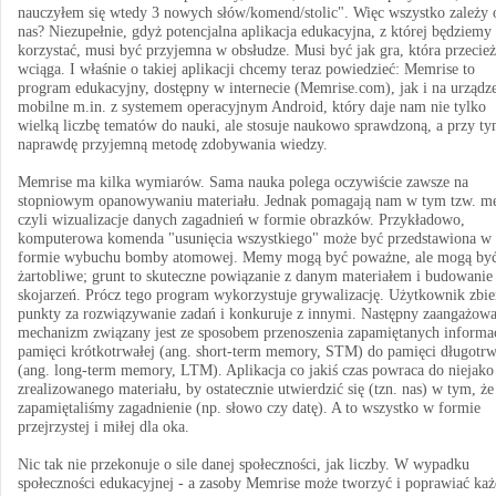
nauczyłem się wtedy 3 nowych słów/komend/stolic". Więc wszystko zależy 
nas? Niezupełnie, gdyż potencjalna aplikacja edukacyjna, z której będziemy
korzystać, musi być przyjemna w obsłudze. Musi być jak gra, która przecież
wciąga. I właśnie o takiej aplikacji chcemy teraz powiedzieć: Memrise to
program edukacyjny, dostępny w internecie (Memrise.com), jak i na urządz
mobilne m.in. z systemem operacyjnym Android, który daje nam nie tylko
wielką liczbę tematów do nauki, ale stosuje naukowo sprawdzoną, a przy t
naprawdę przyjemną metodę zdobywania wiedzy.
Memrise ma kilka wymiarów. Sama nauka polega oczywiście zawsze na
stopniowym opanowywaniu materiału. Jednak pomagają nam w tym tzw. m
czyli wizualizacje danych zagadnień w formie obrazków. Przykładowo,
komputerowa komenda "usunięcia wszystkiego" może być przedstawiona w
formie wybuchu bomby atomowej. Memy mogą być poważne, ale mogą być
żartobliwe; grunt to skuteczne powiązanie z danym materiałem i budowanie
skojarzeń. Prócz tego program wykorzystuje grywalizację. Użytkownik zbie
punkty za rozwiązywanie zadań i konkuruje z innymi. Następny zaangażow
mechanizm związany jest ze sposobem przenoszenia zapamiętanych informac
pamięci krótkotrwałej (ang. short-term memory, STM) do pamięci długotrw
(ang. long-term memory, LTM). Aplikacja co jakiś czas powraca do niejako
zrealizowanego materiału, by ostatecznie utwierdzić się (tzn. nas) w tym, że
zapamiętaliśmy zagadnienie (np. słowo czy datę). A to wszystko w formie
przejrzystej i miłej dla oka.
Nic tak nie przekonuje o sile danej społeczności, jak liczby. W wypadku
społeczności edukacyjnej - a zasoby Memrise może tworzyć i poprawiać każ