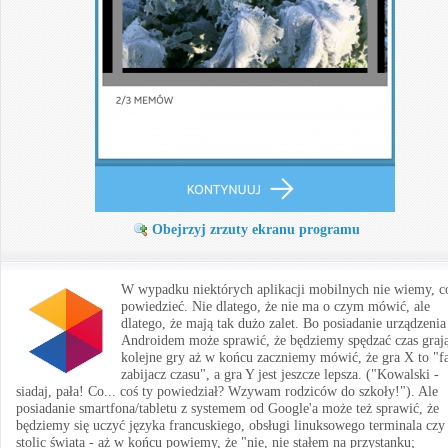
Obejrzyj zrzuty ekranu programu
W wypadku niektórych aplikacji mobilnych nie wiemy, c
powiedzieć. Nie dlatego, że nie ma o czym mówić, ale
dlatego, że mają tak dużo zalet. Bo posiadanie urządzenia
Androidem może sprawić, że będziemy spędzać czas graj
kolejne gry aż w końcu zaczniemy mówić, że gra X to "f
zabijacz czasu", a gra Y jest jeszcze lepsza. ("Kowalski -
siadaj, pała! Co... coś ty powiedział? Wzywam rodziców do szkoły!"). Ale
posiadanie smartfona/tabletu z systemem od Google'a może też sprawić, że
będziemy się uczyć języka francuskiego, obsługi linuksowego terminala czy
stolic świata - aż w końcu powiemy, że "nie, nie stałem na przystanku;