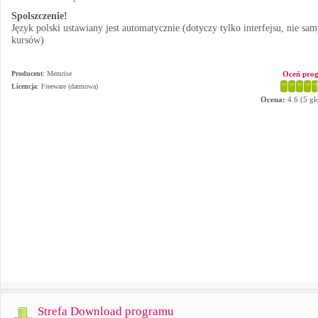
Spolszczenie!
Język polski ustawiany jest automatycznie (dotyczy tylko interfejsu, nie sa
kursów)
Producent
:
Memrise
Oceń pro
Licencja
: Freeware (darmowa)
Ocena:
4.6
(
5
gł
Strefa Download programu