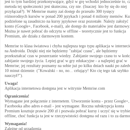
jest to tym bardziej przekonywające, gdyż w grę wchodzi jednocześnie to, c
metoda tej społeczności jest skuteczna, czy nie. (Inaczej: kto by się do niej
przyłączał?). W Memrise mamy zaś dostęp do przeszło 300 tysięcy
różnorodnych kursów w ponad 200 językach i ponad 4 miliony memów. Ku
podzielone są zasadniczo na kursy językowe oraz pozostałe. Należy założyć
konto (Google+, Facebook, e-mail), ale dostęp do materiałów jest darmowy
Można je nawet pobrać do odczytu w offline - teoretycznie jest to funkcja
Premium, ale działa z darmowym kontem.
Memrise to klasa światowa i chyba najlepsza tego typu aplikacja w interneci
na Androida. Dzięki niej nie będziemy "zabijać czasu", ale będziemy
przekształcać czas w poszerzanie wiedzy. Zabijanie swojego czasu to w koń
zabijanie swojego życia. Lepiej grać w gry edukacyjne - a najlepiej grać w
Memrise; jej rezultaty poznamy na sobie już po kilku dniach nauki po zaled
10 minut dziennie. ("Kowalski - no, no... celujący! Kto cię tego tak szybko
nauczył?").
Uwaga!
Aplikacja internetowa dostępna jest w witrynie Memrise.com
Ograniczenia!
Wymagane jest połączenie z internetem. Utworzenie konta - przez Google+,
Facebooka albo adres e-mail - jest wymagane. Roczna subskrypcja konta
Premium kosztuje prawie 200 zł i pozwala pobrać kursy i uczyć się w trybie
offline, choć funkcja ta jest w rzeczywistości dostępna od razu i to za darmo
Wymagania!
Zależne od urządzenia