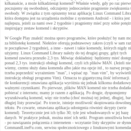
kilkanaście, a może kilkadziesiąt komend? Właśnie wtedy, gdy po raz pierw
poczujemy się swobodniej, odczujemy jednocześnie pragnienie zwiększenia 
swobody. W związku z tym opiszemy teraz aplikację Linux Command Libra
która dostępna jest na urządzenia mobilne z systemem Android - i która jest
najlepsza, jeżeli za nami owe 2 tygodnie i pragniemy mieć przy sobie potężn
inspirujący zestaw komend i skryptów.
W Google Play znaleźć można sporo programów, które posłużyć by nam m
za bibliotekę komend. Niektóre oferują podstawowy zakres (czyli w sam raz
te początkowe 2 tygodnie), a inne - nawet i takie komendy, których nigdy n
użyjemy. Linux Command Library należy do tej drugiej grupy, gdyż tych
komend zawiera przeszło 2,3 tys. Mówiąc dokładniej: będziemy mieć dostę
ponad 2,3 tys. instrukcji obsługi komend, czyli ich plików MAN. (Jeżeli nie
wiemy, czemu służy dana komenda albo jakie ma opcje itd., to nazwę prog
trzeba poprzedzić wyrażeniem "man", i wpisać np. "man vim", by wyświetl
instrukcję obsługi programu Vim). Oznacza to gigantyczną ilość informacji
tle konkurencji omawiana aplikacja wyróżnia się jednak kilkoma dodatkowy
ważnymi czynnikami. Po pierwsze, plików MAN komend nie trzeba dodat
pobierać z internetu; mamy je razem z aplikacją. Po drugie, dysponujemy
wyszukiwarką komend, więc nie trzeba (choć można) tej jednej, długiej, ba
długiej listy przewijać. Po trzecie, istnieje możliwość skopiowania dowolne
tekstu. Po czwarte, omawiana aplikacja udostępnia również skrypty (serie
komend). Teoretycznie jest ich tylko 30; tyle jest wbudowanych w jej bazę
danych. W praktyce jednak, można mieć ich setki. Program umożliwia bow
- po nawiązaniu połączenia z internetem - wczytanie listy skryptów ze słyn
CommandLineFu.com, serwisu społecznościowego z linuksowymi komenda