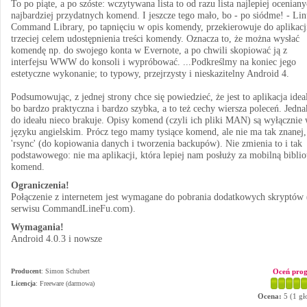
To po piąte, a po szóste: wczytywana lista to od razu lista najlepiej oceniany
najbardziej przydatnych komend. I jeszcze tego mało, bo - po siódme! - Li
Command Library, po tapnięciu w opis komendy, przekierowuje do aplikacj
trzeciej celem udostępnienia treści komendy. Oznacza to, że można wysłać
komendę np. do swojego konta w Evernote, a po chwili skopiować ją z
interfejsu WWW do konsoli i wypróbować. ...Podkreślmy na koniec jego
estetyczne wykonanie; to typowy, przejrzysty i nieskazitelny Android 4.
Podsumowując, z jednej strony chce się powiedzieć, że jest to aplikacja idea
bo bardzo praktyczna i bardzo szybka, a to też cechy wiersza poleceń. Jedna
do ideału nieco brakuje. Opisy komend (czyli ich pliki MAN) są wyłącznie
języku angielskim. Prócz tego mamy tysiące komend, ale nie ma tak znanej,
'rsync' (do kopiowania danych i tworzenia backupów). Nie zmienia to i tak
podstawowego: nie ma aplikacji, która lepiej nam posłuży za mobilną biblio
komend.
Ograniczenia!
Połączenie z internetem jest wymagane do pobrania dodatkowych skryptów 
serwisu CommandLineFu.com).
Wymagania!
Android 4.0.3 i nowsze
Producent
:
Simon Schubert
Oceń pro
Licencja
: Freeware (darmowa)
Ocena:
5
(
1
gł