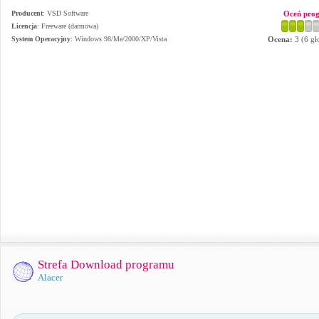
Producent
:
VSD Software
Oceń pro
Licencja
: Freeware (darmowa)
System Operacyjny
:
Windows 98/Me/2000/XP/Vista
Ocena:
3
(
6
gł
Strefa Download programu
Alacer