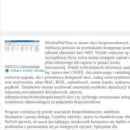
WirelessNetView to skaner sieci bezprzewodowych.
Aplikacja pozwala na przeszukanie dostępnego pas
zakresie obecności sieci WiFi. Wyniki widoczne są 
szczegółowej liście, którą można następnie zapisać 
pliku tekstowego lub raportu w postaci strony
internetowej. Wśród wyświetlanych informacji znaj
zobacz zrzuty ekranu
się: nazwa sieci (SSID), data pierwszego i ostatnie
wykrycia sygnału, siła i procentowa dostępność sieci, rodzaj uwierzytelnieni
oraz szyfrowanie, adres MAC, RSSI, częstotliwość, numer kanału, maksym
prędkość. Dodatkowo istnieje możliwość ustawienia szybkości aktualizacji li
włączenia powiadomień dźwiękowych, ukrycia
zabezpieczonych/niezabezpieczonych sieci czy szybkiego zresetowania usług
systemowej odpowiadającej za połączenia bezprzewodowe.
Program wyróżnia się przede wszystkim bezproblemowym, stabilnym
działaniem i prostą obsługą. Czytelny interfejs, oparty na standardowym sil
NirSoft sprawia, że nawet początkujący użytkownik komputera nie będzie m
problemów z poruszaniem się po dostępnych opcjach. Specjalnie dla