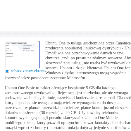
Ubuntu One to usługa uruchomiona przez Canonica
producenta popularnej linuksowej dystrybucji - Ub
Umożliwia ona przechowywanie danych w tzw.
chmurze, czyli po prostu na zdalnym serwerze. Aby
skorzystać z tej usługi, nie trzeba być użytkowniki
systemu Ubuntu - dzięki klientowi Ubuntu One for
zobacz zrzuty ekranu
Windows z dysku internetowego mogą wygodnie
korzystać także posiadacze systemów Microsoftu.
Ubuntu One Basic to pakiet oferujący bezpłatnie 5 GB dla każdego
zarejestrowanego użytkownika. Rejestracja jest niezbędna, ale nie wymaga
podawania wielu danych: imię, nazwisko i koniecznie adres e-mail. Dla osó
którym spodoba się usługa, a mają większe wymagania co do dostępnej
przestrzeni, w planach przewidziano większe, płatne konto: już od niespełna
dolarów miesięcznie (30 rocznie) za 20 GB. Użytkownicy telefonów
komórkowych będą mogli ponadto skorzystać z Ubuntu One Mobile -
mobilnego klienta, który pozwoli np. synchronizować kontakty albo słuchać
muzyki wprost z chmury (ta ostatnia funkcja dotyczy jedynie smartfonów z