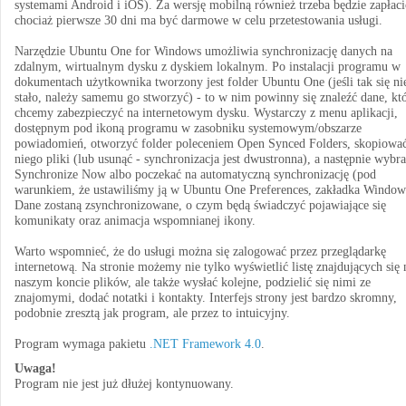
systemami Android i iOS). Za wersję mobilną również trzeba będzie zapłaci
chociaż pierwsze 30 dni ma być darmowe w celu przetestowania usługi.
Narzędzie Ubuntu One for Windows umożliwia synchronizację danych na
zdalnym, wirtualnym dysku z dyskiem lokalnym. Po instalacji programu w
dokumentach użytkownika tworzony jest folder Ubuntu One (jeśli tak się ni
stało, należy samemu go stworzyć) - to w nim powinny się znaleźć dane, kt
chcemy zabezpieczyć na internetowym dysku. Wystarczy z menu aplikacji,
dostępnym pod ikoną programu w zasobniku systemowym/obszarze
powiadomień, otworzyć folder poleceniem Open Synced Folders, skopiowa
niego pliki (lub usunąć - synchronizacja jest dwustronna), a następnie wybr
Synchronize Now albo poczekać na automatyczną synchronizację (pod
warunkiem, że ustawiliśmy ją w Ubuntu One Preferences, zakładka Window
Dane zostaną zsynchronizowane, o czym będą świadczyć pojawiające się
komunikaty oraz animacja wspomnianej ikony.
Warto wspomnieć, że do usługi można się zalogować przez przeglądarkę
internetową. Na stronie możemy nie tylko wyświetlić listę znajdujących się 
naszym koncie plików, ale także wysłać kolejne, podzielić się nimi ze
znajomymi, dodać notatki i kontakty. Interfejs strony jest bardzo skromny,
podobnie zresztą jak program, ale przez to intuicyjny.
Program wymaga pakietu
.NET Framework 4.0
.
Uwaga!
Program nie jest już dłużej kontynuowany.