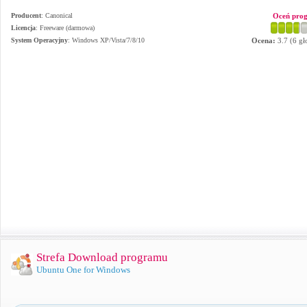
Producent
:
Canonical
Oceń pro
Licencja
: Freeware (darmowa)
System Operacyjny
:
Windows XP/Vista/7/8/10
Ocena:
3.7
(
6
gł
Strefa Download programu
Ubuntu One for Windows