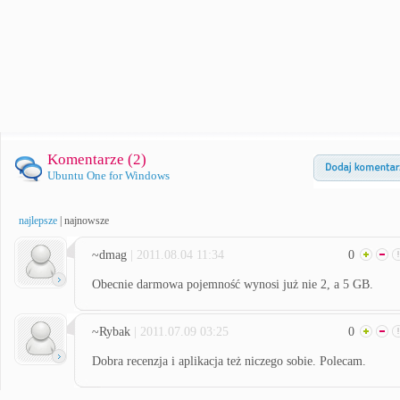
Komentarze (
2
)
Ubuntu One for Windows
najlepsze
|
najnowsze
~dmag
| 2011.08.04 11:34
0
Obecnie darmowa pojemność wynosi już nie 2, a 5 GB.
~Rybak
| 2011.07.09 03:25
0
Dobra recenzja i aplikacja też niczego sobie. Polecam.