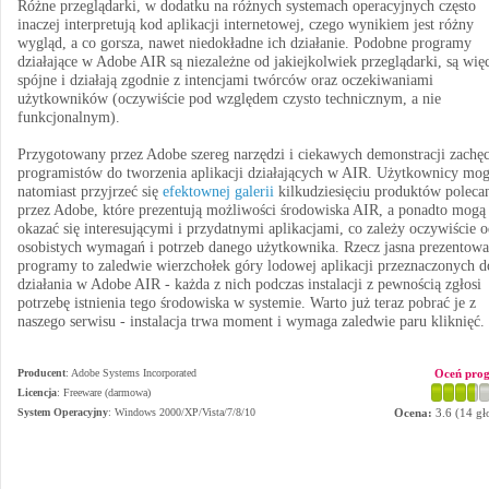
Różne przeglądarki, w dodatku na różnych systemach operacyjnych często
inaczej interpretują kod aplikacji internetowej, czego wynikiem jest różny
wygląd, a co gorsza, nawet niedokładne ich działanie. Podobne programy
działające w Adobe AIR są niezależne od jakiejkolwiek przeglądarki, są wię
spójne i działają zgodnie z intencjami twórców oraz oczekiwaniami
użytkowników (oczywiście pod względem czysto technicznym, a nie
funkcjonalnym).
Przygotowany przez Adobe szereg narzędzi i ciekawych demonstracji zachę
programistów do tworzenia aplikacji działających w AIR. Użytkownicy mo
natomiast przyjrzeć się
efektownej galerii
kilkudziesięciu produktów poleca
przez Adobe, które prezentują możliwości środowiska AIR, a ponadto mogą
okazać się interesującymi i przydatnymi aplikacjami, co zależy oczywiście 
osobistych wymagań i potrzeb danego użytkownika. Rzecz jasna prezentow
programy to zaledwie wierzchołek góry lodowej aplikacji przeznaczonych d
działania w Adobe AIR - każda z nich podczas instalacji z pewnością zgłosi
potrzebę istnienia tego środowiska w systemie. Warto już teraz pobrać je z
naszego serwisu - instalacja trwa moment i wymaga zaledwie paru kliknięć.
Producent
:
Adobe Systems Incorporated
Oceń pro
Licencja
: Freeware (darmowa)
System Operacyjny
:
Windows 2000/XP/Vista/7/8/10
Ocena:
3.6
(
14
gł