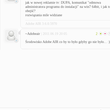
jak w nowej reklamie tv: DUPA, komunikat "odmowa
administratora programu do instalacji" na win7 64bit, i jak t
obejść?
rozwiązania mile widziane
Adobe AIR 3.6.0.5970
~Adobeair
| 2011.06.19 20:05
2
Środowisko Adobe AIR co by to było gdyby go nie było... :)