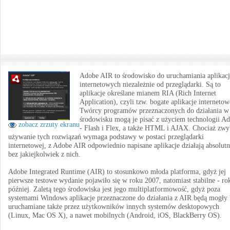
Adobe AIR to środowisko do uruchamiania aplikacj
internetowych niezależnie od przeglądarki. Są to
aplikacje określane mianem RIA (Rich Internet
Application), czyli tzw. bogate aplikacje internetow
Twórcy programów przeznaczonych do działania w
środowisku mogą je pisać z użyciem technologii A
zobacz zrzuty ekranu
- Flash i Flex, a także HTML i AJAX. Chociaż zwy
używanie tych rozwiązań wymaga podstawy w postaci przeglądarki
internetowej, z Adobe AIR odpowiednio napisane aplikacje działają absolutn
bez jakiejkolwiek z nich.
Adobe Integrated Runtime (AIR) to stosunkowo młoda platforma, gdyż jej
pierwsze testowe wydanie pojawiło się w roku 2007, natomiast stabilne - ro
później. Zaletą tego środowiska jest jego multiplatformowość, gdyż poza
systemami Windows aplikacje przeznaczone do działania z AIR będą mogły
uruchamiane także przez użytkowników innych systemów desktopowych
(Linux, Mac OS X), a nawet mobilnych (Android, iOS, BlackBerry OS).