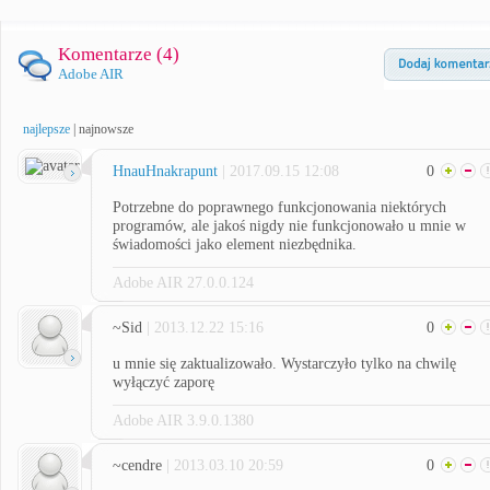
Komentarze (
4
)
Adobe AIR
najlepsze
|
najnowsze
HnauHnakrapunt
| 2017.09.15 12:08
0
Potrzebne do poprawnego funkcjonowania niektórych
programów, ale jakoś nigdy nie funkcjonowało u mnie w
świadomości jako element niezbędnika.
Adobe AIR 27.0.0.124
~Sid
| 2013.12.22 15:16
0
u mnie się zaktualizowało. Wystarczyło tylko na chwilę
wyłączyć zaporę
Adobe AIR 3.9.0.1380
~cendre
| 2013.03.10 20:59
0