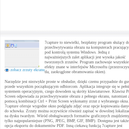
7capture to niewielki, bezpłatny program służący d
przechwytywania obrazu na komputerach pracujący
pod kontrolą systemu Windows. Jedną z
najważniejszych zalet aplikacji jest wysoka jakość
tworzonych zrzutów. Program zachowuje wszystkie
efekty znane w interfejsów Microsoftu (przezroczys
zobacz zrzuty ekranu
tła, zaokrąglone obramowania okien).
Narzędzie jest niezwykle proste w obsłudze, dzięki czemu przypadnie do gu
przede wszystkim początkującym odbiorcom. Aplikacja integruje się w pełni
systemem operacyjnym, czego dowodem są skróty klawiaturowe. Klawisz Pr
Screen odpowiada za przechwytywanie obrazu z pełnego ekranu, natomiast 
pomocą kombinacji Ctrl + Print Screen wykonamy zrzut z wybranego okna.
7capture oferuje wygodne okno podglądu zdjęć oraz opcje kopiowania dany
do schowka. Zrzuty można oczywiście również zapisać w dowolnej lokalizac
na dysku twardym. Wśród obsługiwanych formatów graficznych znajdziem
tylko najpopularniejsze (PNG, JPEG, BMP, GIF, BMP). Dostępna jest także
opcja eksportu do dokumentów PDF. Inną ciekawą funkcją 7capture jest