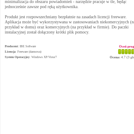
minimalizacja do obszaru powiadomień - narzędzie pracuje w tle, będąc
jednocześnie zawsze pod ręką użytkownika.
Produkt jest rozpowszechniany bezpłatnie na zasadach licencji freeware.
Aplikacja może być wykorzystywana w zastosowaniach niekomercyjnych (n
przykład w domu) oraz komercyjnych (na przykład w firmie). Do paczki
instalacyjnej został dołączony krótki plik pomocy.
Producent
:
IBE Software
Oceń pro
Licencja
: Freeware (darmowa)
System Operacyjny
:
Windows XP/Vista/7
Ocena:
4.7
(
3
gł