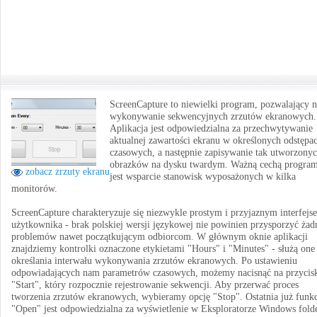
ScreenCapture to niewielki program, pozwalający 
wykonywanie sekwencyjnych zrzutów ekranowych.
Aplikacja jest odpowiedzialna za przechwytywanie
aktualnej zawartości ekranu w określonych odstępa
czasowych, a następnie zapisywanie tak utworzony
obrazków na dysku twardym. Ważną cechą progra
zobacz zrzuty ekranu
jest wsparcie stanowisk wyposażonych w kilka
monitorów.
ScreenCapture charakteryzuje się niezwykle prostym i przyjaznym interfejs
użytkownika - brak polskiej wersji językowej nie powinien przysporzyć ża
problemów nawet początkującym odbiorcom. W głównym oknie aplikacji
znajdziemy kontrolki oznaczone etykietami "Hours" i "Minutes" - służą one
określania interwału wykonywania zrzutów ekranowych. Po ustawieniu
odpowiadających nam parametrów czasowych, możemy nacisnąć na przycis
"Start", który rozpocznie rejestrowanie sekwencji. Aby przerwać proces
tworzenia zrzutów ekranowych, wybieramy opcję "Stop". Ostatnia już funkc
"Open" jest odpowiedzialna za wyświetlenie w Eksploratorze Windows fold