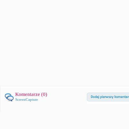
Komentarze (
0
)
ScreenCapture