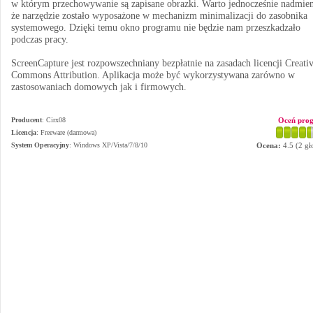
w którym przechowywanie są zapisane obrazki. Warto jednocześnie nadmien
że narzędzie zostało wyposażone w mechanizm minimalizacji do zasobnika
systemowego. Dzięki temu okno programu nie będzie nam przeszkadzało
podczas pracy.
ScreenCapture jest rozpowszechniany bezpłatnie na zasadach licencji Creati
Commons Attribution. Aplikacja może być wykorzystywana zarówno w
zastosowaniach domowych jak i firmowych.
Producent
:
Cirx08
Oceń pro
Licencja
: Freeware (darmowa)
System Operacyjny
:
Windows XP/Vista/7/8/10
Ocena:
4.5
(
2
gł