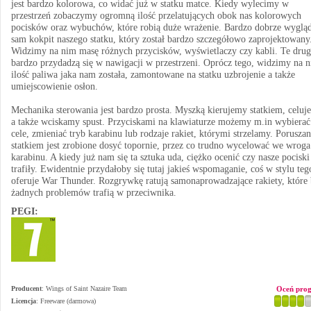
jest bardzo kolorowa, co widać już w statku matce. Kiedy wylecimy w
przestrzeń zobaczymy ogromną ilość przelatujących obok nas kolorowych
pocisków oraz wybuchów, które robią duże wrażenie. Bardzo dobrze wyglą
sam kokpit naszego statku, który został bardzo szczegółowo zaprojektowany
Widzimy na nim masę różnych przycisków, wyświetlaczy czy kabli. Te drug
bardzo przydadzą się w nawigacji w przestrzeni. Oprócz tego, widzimy na n
ilość paliwa jaka nam została, zamontowane na statku uzbrojenie a także
umiejscowienie osłon.
Mechanika sterowania jest bardzo prosta. Myszką kierujemy statkiem, celu
a także wciskamy spust. Przyciskami na klawiaturze możemy m.in wybierać
cele, zmieniać tryb karabinu lub rodzaje rakiet, którymi strzelamy. Poruszan
statkiem jest zrobione dosyć topornie, przez co trudno wycelować we wroga
karabinu. A kiedy już nam się ta sztuka uda, ciężko ocenić czy nasze pociski
trafiły. Ewidentnie przydałoby się tutaj jakieś wspomaganie, coś w stylu teg
oferuje War Thunder. Rozgrywkę ratują samonaprowadzające rakiety, które 
żadnych problemów trafią w przeciwnika.
PEGI:
Producent
:
Wings of Saint Nazaire Team
Oceń pro
Licencja
: Freeware (darmowa)