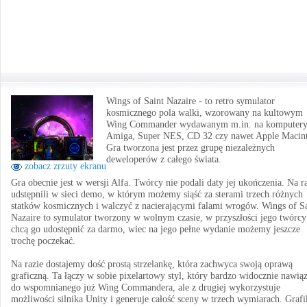
Wings of Saint Nazaire - to retro symulator
kosmicznego pola walki, wzorowany na kultowym
Wing Commander wydawanym m.in. na komputer
Amiga, Super NES, CD 32 czy nawet Apple Macint
Gra tworzona jest przez grupę niezależnych
deweloperów z całego świata.
zobacz zrzuty ekranu
Gra obecnie jest w wersji Alfa. Twórcy nie podali daty jej ukończenia. Na r
udstępnili w sieci demo, w którym możemy siąść za sterami trzech różnych
statków kosmicznych i walczyć z nacierającymi falami wrogów. Wings of Sa
Nazaire to symulator tworzony w wolnym czasie, w przyszłości jego twórcy
chcą go udostępnić za darmo, wiec na jego pełne wydanie możemy jeszcze
trochę poczekać.
Na razie dostajemy dość prostą strzelankę, która zachwyca swoją oprawą
graficzną. Ta łączy w sobie pixelartowy styl, który bardzo widocznie nawią
do wspomnianego już Wing Commandera, ale z drugiej wykorzystuje
możliwości silnika Unity i generuje całość sceny w trzech wymiarach. Grafi