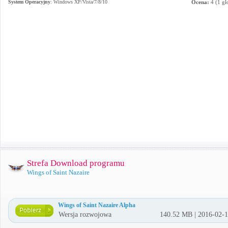
System Operacyjny
:
Windows XP/Vista/7/8/10
Ocena:
4
(
1
gł
Strefa Download programu
Wings of Saint Nazaire
Wings of Saint Nazaire Alpha
Wersja rozwojowa
140.52 MB | 2016-02-