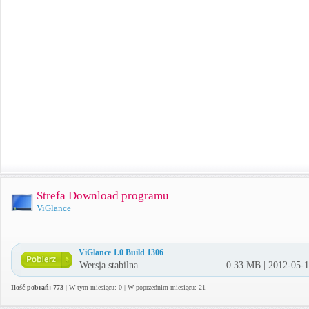
Strefa Download programu
ViGlance
ViGlance 1.0 Build 1306
Wersja stabilna
0.33 MB | 2012-05-
Ilość pobrań: 773
| W tym miesiącu: 0 | W poprzednim miesiącu: 21