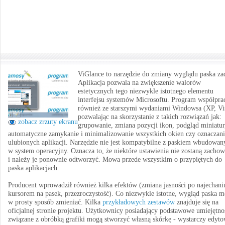
ViGlance to narzędzie do zmiany wyglądu paska za
Aplikacja pozwala na zwiększenie walorów
estetycznych tego niezwykle istotnego elementu
interfejsu systemów Microsoftu. Program współpra
również ze starszymi wydaniami Windowsa (XP, Vis
pozwalając na skorzystanie z takich rozwiązań jak:
zobacz zrzuty ekranu
grupowanie, zmiana pozycji ikon, podgląd miniatur
automatyczne zamykanie i minimalizowanie wszystkich okien czy oznaczani
ulubionych aplikacji. Narzędzie nie jest kompatybilne z paskiem wbudowa
w system operacyjny. Oznacza to, że niektóre ustawienia nie zostaną zacho
i należy je ponownie odtworzyć. Mowa przede wszystkim o przypiętych do
paska aplikacjach.
Producent wprowadził również kilka efektów (zmiana jasności po najechani
kursorem na pasek, przezroczystość). Co niezwykle istotne, wygląd paska 
w prosty sposób zmieniać. Kilka
przykładowych zestawów
znajduje się na
oficjalnej stronie projektu. Użytkownicy posiadający podstawowe umiejętno
związane z obróbką grafiki mogą stworzyć własną skórkę - wystarczy edyt