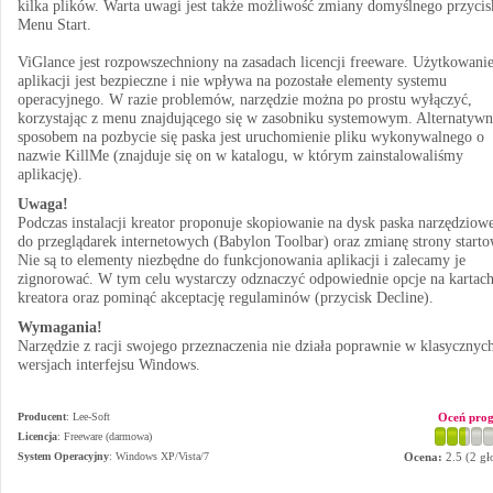
kilka plików. Warta uwagi jest także możliwość zmiany domyślnego przycis
Menu Start.
ViGlance jest rozpowszechniony na zasadach licencji freeware. Użytkowani
aplikacji jest bezpieczne i nie wpływa na pozostałe elementy systemu
operacyjnego. W razie problemów, narzędzie można po prostu wyłączyć,
korzystając z menu znajdującego się w zasobniku systemowym. Alternatyw
sposobem na pozbycie się paska jest uruchomienie pliku wykonywalnego o
nazwie KillMe (znajduje się on w katalogu, w którym zainstalowaliśmy
aplikację).
Uwaga!
Podczas instalacji kreator proponuje skopiowanie na dysk paska narzędziow
do przeglądarek internetowych (Babylon Toolbar) oraz zmianę strony starto
Nie są to elementy niezbędne do funkcjonowania aplikacji i zalecamy je
zignorować. W tym celu wystarczy odznaczyć odpowiednie opcje na kartac
kreatora oraz pominąć akceptację regulaminów (przycisk Decline).
Wymagania!
Narzędzie z racji swojego przeznaczenia nie działa poprawnie w klasycznyc
wersjach interfejsu Windows.
Producent
:
Lee-Soft
Oceń pro
Licencja
: Freeware (darmowa)
System Operacyjny
:
Windows XP/Vista/7
Ocena:
2.5
(
2
gł