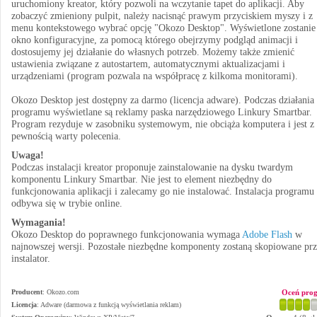
uruchomiony kreator, który pozwoli na wczytanie tapet do aplikacji. Aby
zobaczyć zmieniony pulpit, należy nacisnąć prawym przyciskiem myszy i z
menu kontekstowego wybrać opcję "Okozo Desktop". Wyświetlone zostanie
okno konfiguracyjne, za pomocą którego obejrzymy podgląd animacji i
dostosujemy jej działanie do własnych potrzeb. Możemy także zmienić
ustawienia związane z autostartem, automatycznymi aktualizacjami i
urządzeniami (program pozwala na współpracę z kilkoma monitorami).
Okozo Desktop jest dostępny za darmo (licencja adware). Podczas działania
programu wyświetlane są reklamy paska narzędziowego Linkury Smartbar.
Program rezyduje w zasobniku systemowym, nie obciąża komputera i jest z
pewnością warty polecenia.
Uwaga!
Podczas instalacji kreator proponuje zainstalowanie na dysku twardym
komponentu Linkury Smartbar. Nie jest to element niezbędny do
funkcjonowania aplikacji i zalecamy go nie instalować. Instalacja programu
odbywa się w trybie online.
Wymagania!
Okozo Desktop do poprawnego funkcjonowania wymaga
Adobe Flash
w
najnowszej wersji. Pozostałe niezbędne komponenty zostaną skopiowane prz
instalator.
Producent
:
Okozo.com
Oceń pro
Licencja
: Adware (darmowa z funkcją wyświetlania reklam)