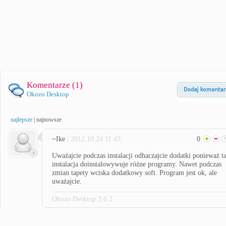
Komentarze (
1
)
Okozo Desktop
najlepsze
|
najnowsze
~Ike
| 2012.10.24 11:43
0
Uważajcie podczas instalacji odhaczajcie dodatki ponieważ t
instalacja doinstalowywuje różne programy. Nawet podczas
zmian tapety wciska dodatkowy soft. Program jest ok, ale
uważajcie.
Okozo Desktop 3.0.2