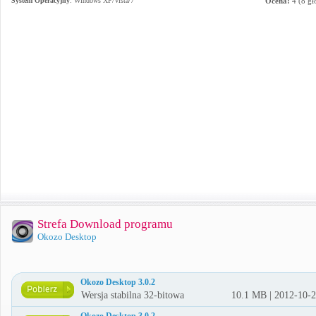
System Operacyjny
:
Windows XP/Vista/7
Ocena:
4
(
8
gł
Strefa Download programu
Okozo Desktop
Okozo Desktop 3.0.2
Wersja stabilna 32-bitowa
10.1 MB | 2012-10-