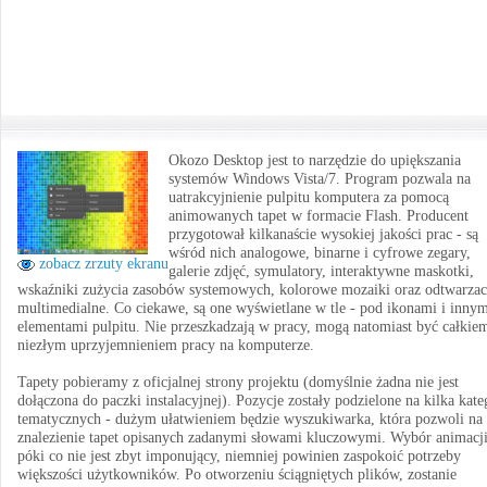
Okozo Desktop jest to narzędzie do upiększania
systemów Windows Vista/7. Program pozwala na
uatrakcyjnienie pulpitu komputera za pomocą
animowanych tapet w formacie Flash. Producent
przygotował kilkanaście wysokiej jakości prac - są
wśród nich analogowe, binarne i cyfrowe zegary,
zobacz zrzuty ekranu
galerie zdjęć, symulatory, interaktywne maskotki,
wskaźniki zużycia zasobów systemowych, kolorowe mozaiki oraz odtwarzac
multimedialne. Co ciekawe, są one wyświetlane w tle - pod ikonami i inny
elementami pulpitu. Nie przeszkadzają w pracy, mogą natomiast być całkie
niezłym uprzyjemnieniem pracy na komputerze.
Tapety pobieramy z oficjalnej strony projektu (domyślnie żadna nie jest
dołączona do paczki instalacyjnej). Pozycje zostały podzielone na kilka kate
tematycznych - dużym ułatwieniem będzie wyszukiwarka, która pozwoli na
znalezienie tapet opisanych zadanymi słowami kluczowymi. Wybór animacj
póki co nie jest zbyt imponujący, niemniej powinien zaspokoić potrzeby
większości użytkowników. Po otworzeniu ściągniętych plików, zostanie