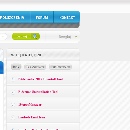
Bitdefender 2017 Uninstall Tool
1
F-Secure Uninstallation Tool
2
10AppsManager
3
Emsisoft Emsiclean
4