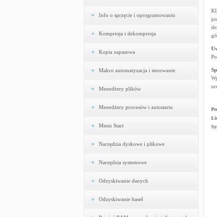
Kl
Info o sprzęcie i oprogramowaniu
po
de
Kompresja i dekompresja
gó
U
Kopia zapasowa
Po
Sp
Makro automatyzacja i sterowanie
Wy
ur
Menedżery plików
Menedżery procesów i autostartu
Pr
Li
Menu Start
Sy
Narzędzia dyskowe i plikowe
Narzędzia systemowe
Odzyskiwanie danych
Odzyskiwanie haseł