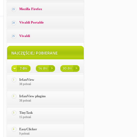
Mozilla Firefox
23
Vivaldi Portable
24
Vivaldi
25
IrfanView
1
38 pobrań
IrfanView plugins
2
38 pobrań
TinyTask
3
15 pobrań
EasyClicker
4
9 pobrań