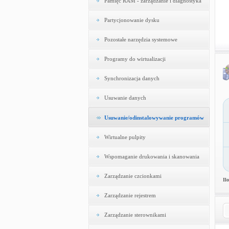
Pamięć RAM - zarządzanie i diagnostyka
Partycjonowanie dysku
Pozostałe narzędzia systemowe
Programy do wirtualizacji
Synchronizacja danych
Usuwanie danych
Usuwanie/odinstalowywanie programów
Wirtualne pulpity
Wspomaganie drukowania i skanowania
Zarządzanie czcionkami
Il
Zarządzanie rejestrem
Zarządzanie sterownikami