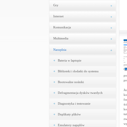
Gry
Internet
Komunikacja
Multimedia
Narzędzia
Bateria w laptopie
Biblioteki i dodatki do systemu
po
pr
Bootowalne nośniki
Ju
Defragmentacja dysków twardych
ko
fo
Diagnostyka i testowanie
śc
ko
tu
Duplikaty plików
zw
wy
Emulatory napędów