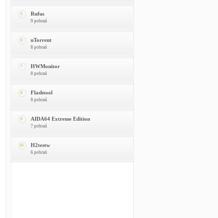
Rufus
5
9 pobrań
uTorrent
6
8 pobrań
HWMonitor
7
8 pobrań
Flashtool
8
8 pobrań
AIDA64 Extreme Edition
9
7 pobrań
H2testw
10
6 pobrań