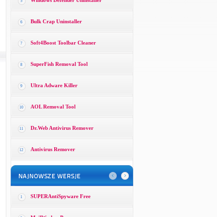
Windows Defender Uninstaller
5
Bulk Crap Uninstaller
6
Soft4Boost Toolbar Cleaner
7
SuperFish Removal Tool
8
Ultra Adware Killer
9
AOL Removal Tool
10
Dr.Web Antivirus Remover
11
Antivirus Remover
12
SUPERAntiSpyware Free
1