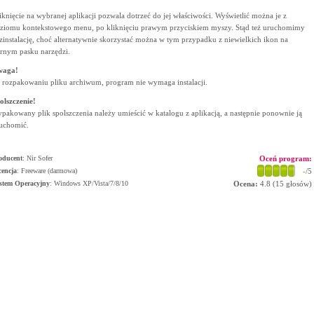
iknięcie na wybranej aplikacji pozwala dotrzeć do jej właściwości. Wyświetlić można je z
ziomu kontekstowego menu, po kliknięciu prawym przyciskiem myszy. Stąd też uruchomimy
zinstalację, choć alternatywnie skorzystać można w tym przypadku z niewielkich ikon na
rnym pasku narzędzi.
waga!
 rozpakowaniu pliku archiwum, program nie wymaga instalacji.
olszczenie!
pakowany plik spolszczenia należy umieścić w katalogu z aplikacją, a następnie ponownie ją
uchomić.
oducent
:
Nir Sofer
Oceń program:
cencja
: Freeware (darmowa)
-
/5
stem Operacyjny
:
Windows XP/Vista/7/8/10
Ocena:
4.8
(
15
głosów)