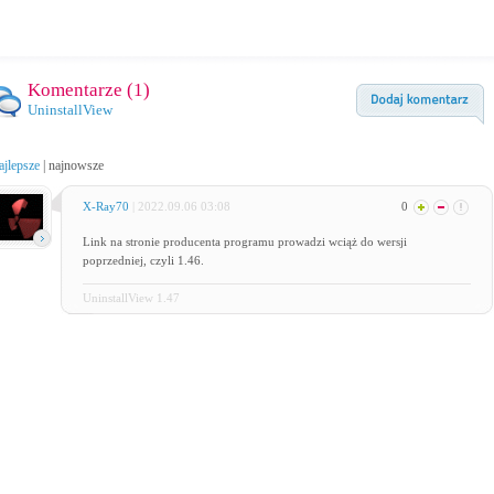
Komentarze (
1
)
UninstallView
ajlepsze
|
najnowsze
X-Ray70
| 2022.09.06 03:08
0
Link na stronie producenta programu prowadzi wciąż do wersji
poprzedniej, czyli 1.46.
UninstallView 1.47