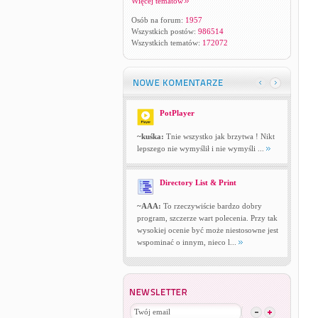
Więcej tematów
Osób na forum:
1957
Wszystkich postów:
986514
Wszystkich tematów:
172072
PotPlayer
~kuśka:
Tnie wszystko jak brzytwa ! Nikt
lepszego nie wymyślił i nie wymyśli ...
Directory List & Print
~AAA:
To rzeczywiście bardzo dobry
program, szczerze wart polecenia. Przy tak
wysokiej ocenie być może niestosowne jest
wspominać o innym, nieco l...