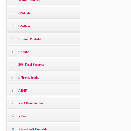
MailWasher Pro
2
GS-Calc
3
GS-Base
4
Calibre Portable
5
Calibre
6
360 Total Security
7
n-Track Studio
8
AIMP
9
VSO Downloader
10
Viber
11
Ahnenblatt Portable
12