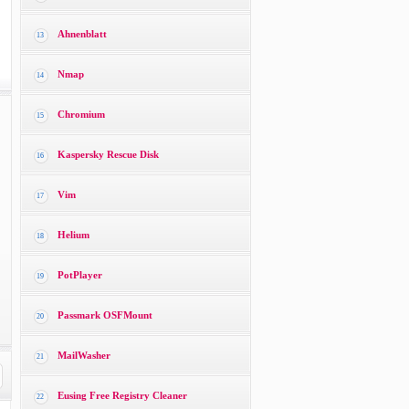
Ahnenblatt
13
Nmap
14
Chromium
15
Kaspersky Rescue Disk
16
Vim
17
Helium
18
PotPlayer
19
Passmark OSFMount
20
MailWasher
21
Eusing Free Registry Cleaner
22