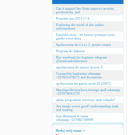
Can it support law firms improve security,
productivity, and
Pcswmm pro 2023 v7.6
Exploring the world of slot online:
entertainment
Entretien moto : les bonnes pratiques pour
garder votre deux
Spolszczenie do f.e.a.r 2: project origin
Program do klikania
Buy nembutal for beginner telegram
@nembutalonlinestore
sspolszczenia do airport tycoon 3
Counterfeit banknotes whatsapp
+237651479273 and documents
spolszczenia do garrys modv10 (2007)
Marriage/divorce/love,revenge spell whatsapp
+237676641179
jakim programem otworzyć style rolanda?
Are iready scores good? understanding math
and reading
Join illuminati in russia
whatsapp:+237682708999
Dodaj swój temat