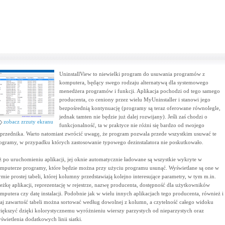
UninstallView to niewielki program do usuwania programów z
komputera, będący swego rodzaju alternatywą dla systemowego
menedżera programów i funkcji. Aplikacja pochodzi od tego samego
producenta, co ceniony przez wielu MyUninstaller i stanowi jego
bezpośrednią kontynuację (programy są teraz oferowane równolegle,
jednak tamten nie będzie już dalej rozwijany). Jeśli zaś chodzi o
zobacz zrzuty ekranu
funkcjonalność, ta w praktyce nie różni się bardzo od swojego
przednika. Warto natomiast zwrócić uwagę, że program pozwala przede wszystkim usuwać te
ogramy, w przypadku których zastosowanie typowego dezinstalatora nie poskutkowało.
ż po uruchomieniu aplikacji, jej oknie automatycznie ładowane są wszystkie wykryte w
mputerze programy, które będzie można przy użyciu programu usunąć. Wyświetlane są one w
rmie prostej tabeli, której kolumny przedstawiają kolejno interesujące parametry, w tym m.in.
ieżkę aplikacji, reprezentację w rejestrze, nazwę producenta, dostępność dla użytkowników
mputera czy datę instalacji. Podobnie jak w wielu innych aplikacjach tego producenta, również i
taj zawartość tabeli można sortować według dowolnej z kolumn, a czytelność całego widoku
iększyć dzięki kolorystycznemu wyróżnieniu wierszy parzystych od nieparzystych oraz
świetlenia dodatkowych linii siatki.