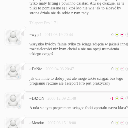
tylko mały lifting i powinno działać. Atu się okazuje, że te
pliki to pomieszane są i ktoś kto nie wie jak to złozyć by
strona działa nie da sobie z tym rady
Teleport Pro 1.71
~wypal
| 2011.06.19 20:44
0
wszystko byłoby fajnie tylko ze ściąga zdjęcia w jakiejś inne
rozdzielczości niż bym chciał a nie ma opcji ustawienia
takiego czegoś.
~DaNio
| 2009.04.03 20:47
0
jak dla mnie to dobry jest ale moge także ściągać bez tego
programu ręcznie ale Teleport Pro jest praktyczny
~DJZON
| 2008.12.09 21:48
-1
A uda sie tym programem sciagac fotki zportalu nasza klasa?
~Mendus
| 2007.03.15 18:00
0