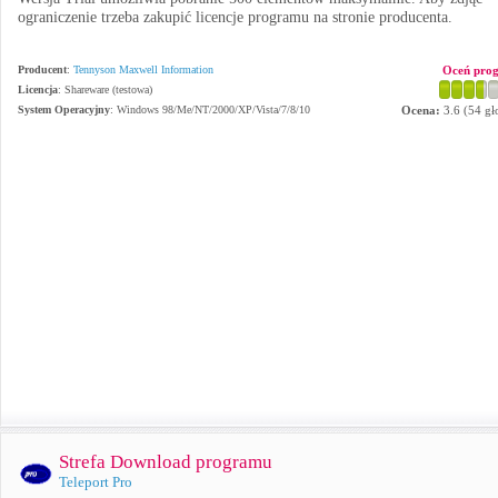
ograniczenie trzeba zakupić licencje programu na stronie producenta.
Producent
:
Tennyson Maxwell Information
Oceń pro
Licencja
: Shareware (testowa)
System Operacyjny
:
Windows 98/Me/NT/2000/XP/Vista/7/8/10
Ocena:
3.6
(
54
gł
Strefa Download programu
Teleport Pro