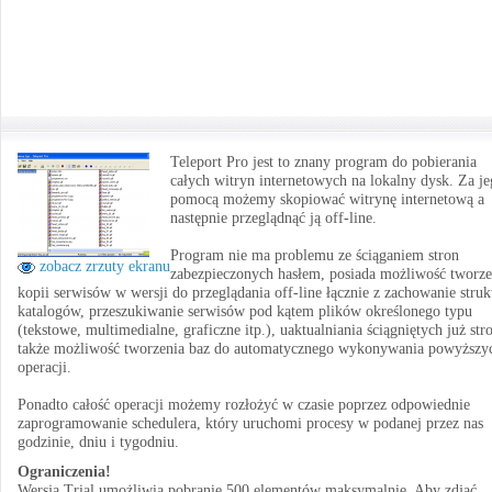
Teleport Pro jest to znany program do pobierania
całych witryn internetowych na lokalny dysk. Za j
pomocą możemy skopiować witrynę internetową a
następnie przeglądnąć ją off-line.
Program nie ma problemu ze ściąganiem stron
zobacz zrzuty ekranu
zabezpieczonych hasłem, posiada możliwość tworze
kopii serwisów w wersji do przeglądania off-line łącznie z zachowanie struk
katalogów, przeszukiwanie serwisów pod kątem plików określonego typu
(tekstowe, multimedialne, graficzne itp.), uaktualniania ściągniętych już stro
także możliwość tworzenia baz do automatycznego wykonywania powyższy
operacji.
Ponadto całość operacji możemy rozłożyć w czasie poprzez odpowiednie
zaprogramowanie schedulera, który uruchomi procesy w podanej przez nas
godzinie, dniu i tygodniu.
Ograniczenia!
Wersja Trial umożliwia pobranie 500 elementów maksymalnie. Aby zdjąć