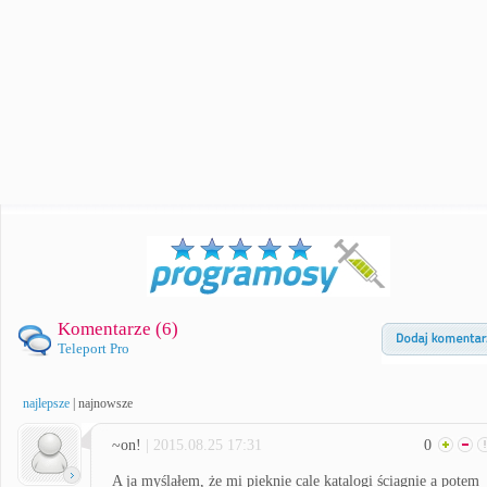
Komentarze (
6
)
Teleport Pro
najlepsze
|
najnowsze
~on!
| 2015.08.25 17:31
0
A ja myślałem, że mi pieknie cale katalogi ściagnie a potem