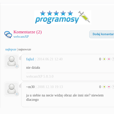
Komentarze (
2
)
webcamXP
najlepsze
|
najnowsze
fajla1
| 2014.06.21 12:40
0
nie działa
webcamXP 5.8.3.0
~m30
| 2008.12.10 19:13
0
ja u siebie na necie widzę obraz ale inni nie? niewiem
dlaczego