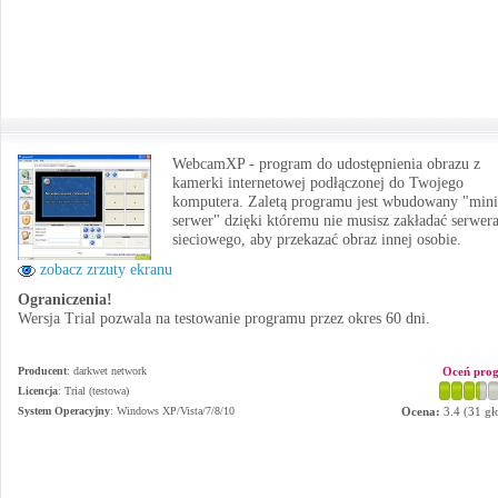
WebcamXP - program do udostępnienia obrazu z
kamerki internetowej podłączonej do Twojego
komputera. Zaletą programu jest wbudowany "mini
serwer" dzięki któremu nie musisz zakładać serwer
sieciowego, aby przekazać obraz innej osobie.
zobacz zrzuty ekranu
Ograniczenia!
Wersja Trial pozwala na testowanie programu przez okres 60 dni.
Producent
:
darkwet network
Oceń pro
Licencja
: Trial (testowa)
System Operacyjny
:
Windows XP/Vista/7/8/10
Ocena:
3.4
(
31
gł