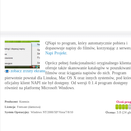
QNapi to program, który automatycznie pobiera i
dopasowuje napisy do filmów, korzystając z serwer
Napi Projekt
.
Oprócz pełnej funkcjonalności oryginalnego klienta
oferuje także skanowanie katalogów w poszukiwani
zobacz zrzuty ekranu
filmów oraz ściągania napisów do nich. Program
pierwotnie powstał dla Linuksa, Mac OS X oraz innych systemów, pod któr
oficjalny klient NAPI nie był dostępny. Od wersji 0.1.4 program dostępny
również na platformę Microsoft Windows.
Producent
:
Krzemin
Oceń pro
Licencja
: Freeware (darmowa)
System Operacyjny
:
Windows NT/2000/XP/Vista/7/8/10
Ocena:
3.8
(
24
gł