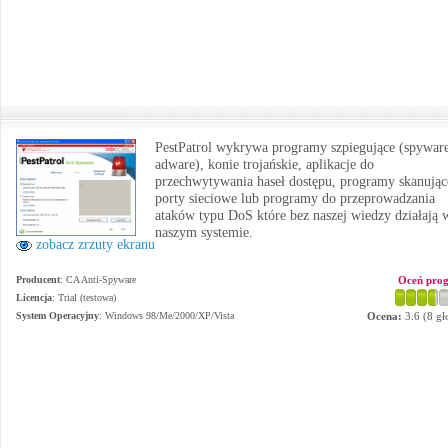
PestPatrol wykrywa programy szpiegujące (spyware
adware), konie trojańskie, aplikacje do
przechwytywania haseł dostępu, programy skanując
porty sieciowe lub programy do przeprowadzania
ataków typu DoS które bez naszej wiedzy działają 
naszym systemie.
zobacz zrzuty ekranu
Producent
:
CA Anti-Spyware
Oceń pro
Licencja
: Trial (testowa)
System Operacyjny
:
Windows 98/Me/2000/XP/Vista
Ocena:
3.6
(
8
gł