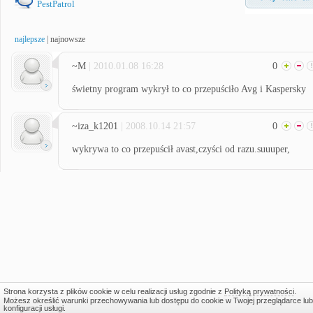
PestPatrol
najlepsze
|
najnowsze
~M
| 2010.01.08 16:28
0
świetny program wykrył to co przepuściło Avg i Kaspersky
~iza_k1201
| 2008.10.14 21:57
0
wykrywa to co przepuścił avast,czyści od razu.suuuper,
Strona korzysta z plików cookie w celu realizacji usług zgodnie z
Polityką prywatności
.
Możesz określić warunki przechowywania lub dostępu do cookie w Twojej przeglądarce lub
konfiguracji usługi.