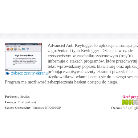
Advanced Anti Keylogger to aplikacja chroniąca pr
zagrożeniami typu Keylogger. Działając w czasie
rzeczywistym w zasobniku systemowym (tray’u)
informuje o atakach programów, które przechwytuj
tekst wprowadzany poprzez klawiaturę oraz aplikac
próbujące zapisywać zrzuty ekranu i przesyłać je
zobacz zrzuty ekranu
użytkownikowi włamującemu się do naszego syste
Program ma możliwość zabezpieczenia hasłem dostępu do niego.
Producent
:
Spydex
Oceń pro
Licencja
: Trial (testowa)
System Operacyjny
:
Windows NT/2000/XP
Ocena:
3.3
(
40
gł