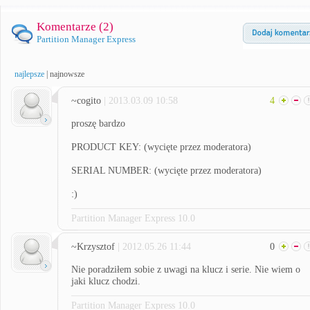
Komentarze (
2
)
Partition Manager Express
najlepsze
|
najnowsze
~cogito
| 2013.03.09 10:58
4
proszę bardzo
PRODUCT KEY: (wycięte przez moderatora)
SERIAL NUMBER: (wycięte przez moderatora)
:)
Partition Manager Express 10.0
~Krzysztof
| 2012.05.26 11:44
0
Nie poradziłem sobie z uwagi na klucz i serie. Nie wiem o
jaki klucz chodzi.
Partition Manager Express 10.0