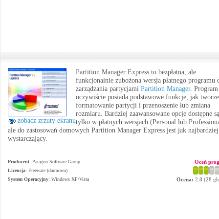
Partition Manager Express to bezpłatna, ale
funkcjonalnie zubożona wersja płatnego programu 
zarządzania partycjami
Partition Manager
. Program
oczywiście posiada podstawowe funkcje, jak tworze
formatowanie partycji i przenoszenie lub zmiana
rozmiaru. Bardziej zaawansowane opcje dostępne są
zobacz zrzuty ekranu
tylko w płatnych wersjach (Personal lub Professiona
ale do zastosowań domowych Partition Manager Express jest jak najbardziej
wystarczający.
Producent
:
Paragon Software Group
Oceń pro
Licencja
: Freeware (darmowa)
System Operacyjny
:
Windows XP/Vista
Ocena:
2.8
(
28
gł