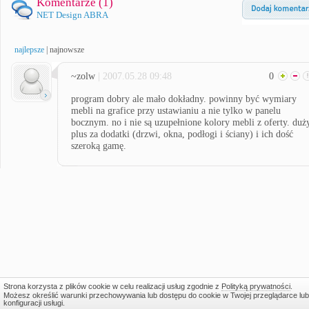
Komentarze (
1
)
NET Design ABRA
najlepsze
|
najnowsze
~zolw
| 2007.05.28 09:48
0
program dobry ale mało dokładny. powinny być wymiary
mebli na grafice przy ustawianiu a nie tylko w panelu
bocznym. no i nie są uzupełnione kolory mebli z oferty. duż
plus za dodatki (drzwi, okna, podłogi i ściany) i ich dość
szeroką gamę.
Strona korzysta z plików cookie w celu realizacji usług zgodnie z
Polityką prywatności
.
Możesz określić warunki przechowywania lub dostępu do cookie w Twojej przeglądarce lub
konfiguracji usługi.