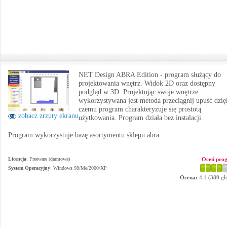
NET Design ABRA Edition - program służący do
projektowania wnętrz. Widok 2D oraz dostępny
podgląd w 3D. Projektując swoje wnętrze
wykorzystywana jest metoda przeciągnij upuść dzię
czemu program charakteryzuje się prostotą
zobacz zrzuty ekranu
użytkowania. Program działa bez instalacji.
Program wykorzystuje bazę asortymentu sklepu abra.
Licencja
: Freeware (darmowa)
Oceń pro
System Operacyjny
:
Windows 98/Me/2000/XP
Ocena:
4.1
(
380
gł