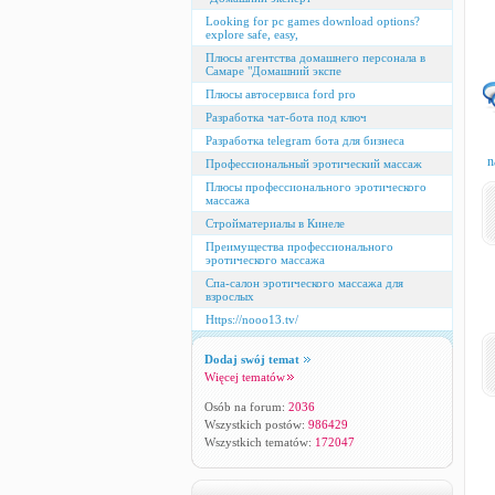
Looking for pc games download options?
explore safe, easy,
Плюсы агентства домашнего персонала в
Самаре "Домашний экспе
Плюсы автосервиса ford pro
Разработка чат-бота под ключ
Разработка telegram бота для бизнеса
n
Профессиональный эротический массаж
Плюсы профессионального эротического
массажа
Стройматериалы в Кинеле
Преимущества профессионального
эротического массажа
Спа-салон эротического массажа для
взрослых
Https://nooo13.tv/
Dodaj swój temat
Więcej tematów
Osób na forum:
2036
Wszystkich postów:
986429
Wszystkich tematów:
172047