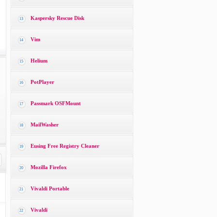
Kaspersky Rescue Disk
13
Vim
14
Helium
15
PotPlayer
16
Passmark OSFMount
17
MailWasher
18
Eusing Free Registry Cleaner
19
Mozilla Firefox
20
Vivaldi Portable
21
Vivaldi
22