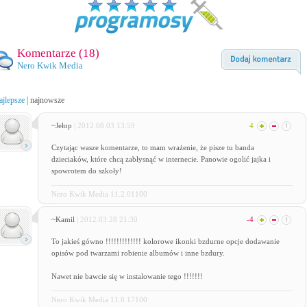
Komentarze (
18
)
Nero Kwik Media
ajlepsze
|
najnowsze
~Jełop
| 2012.08.03 13:59
4
Czytając wasze komentarze, to mam wrażenie, że pisze tu banda
dzieciaków, które chcą zabłysnąć w internecie. Panowie ogolić jajka i
spowrotem do szkoły!
Nero Kwik Media 11.2.01100
~Kamil
| 2012.03.28 21:30
-4
To jakieś gówno !!!!!!!!!!!!! kolorowe ikonki bzdurne opcje dodawanie
opisów pod twarzami robienie albumów i inne bzdury.
Nawet nie bawcie się w instalowanie tego !!!!!!!
Nero Kwik Media 11.0.17100