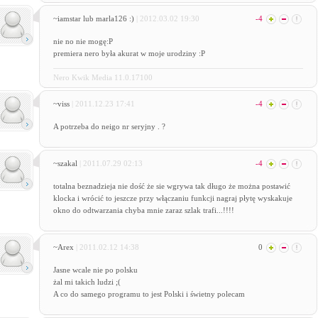
~iamstar lub marla126 :)
| 2012.03.02 19:30
-4
nie no nie mogę:P
premiera nero była akurat w moje urodziny :P
Nero Kwik Media 11.0.17100
~viss
| 2011.12.23 17:41
-4
A potrzeba do neigo nr seryjny . ?
~szakal
| 2011.07.29 02:13
-4
totalna beznadzieja nie dość że sie wgrywa tak długo że można postawić
klocka i wrócić to jeszcze przy włączaniu funkcji nagraj płytę wyskakuje
okno do odtwarzania chyba mnie zaraz szlak trafi...!!!!
~Arex
| 2011.02.12 14:38
0
Jasne wcale nie po polsku
żal mi takich ludzi ;(
A co do samego programu to jest Polski i świetny polecam