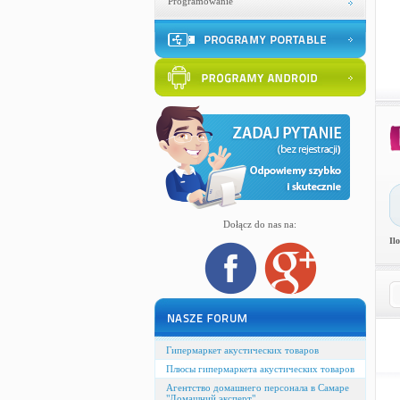
Programowanie
Dołącz do nas na:
Il
Гипермаркет акустических товаров
Плюсы гипермаркета акустических товаров
Агентство домашнего персонала в Самаре
"Домашний эксперт"