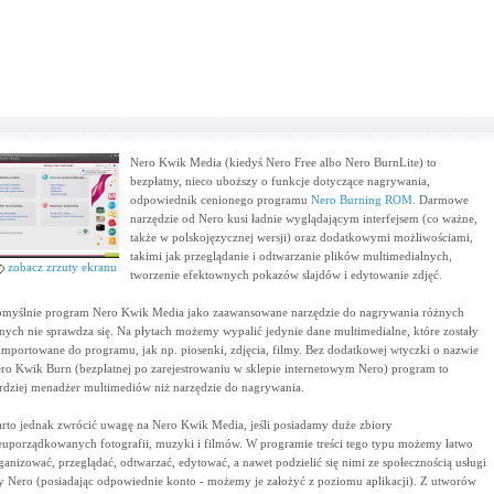
Nero Kwik Media (kiedyś Nero Free albo Nero BurnLite) to
bezpłatny, nieco uboższy o funkcje dotyczące nagrywania,
odpowiednik cenionego programu
Nero Burning ROM
. Darmowe
narzędzie od Nero kusi ładnie wyglądającym interfejsem (co ważne,
także w polskojęzycznej wersji) oraz dodatkowymi możliwościami,
takimi jak przeglądanie i odtwarzanie plików multimedialnych,
zobacz zrzuty ekranu
tworzenie efektownych pokazów slajdów i edytowanie zdjęć.
myślnie program Nero Kwik Media jako zaawansowane narzędzie do nagrywania różnych
nych nie sprawdza się. Na płytach możemy wypalić jedynie dane multimedialne, które zostały
importowane do programu, jak np. piosenki, zdjęcia, filmy. Bez dodatkowej wtyczki o nazwie
ro Kwik Burn (bezpłatnej po zarejestrowaniu w sklepie internetowym Nero) program to
rdziej menadżer multimediów niż narzędzie do nagrywania.
rto jednak zwrócić uwagę na Nero Kwik Media, jeśli posiadamy duże zbiory
euporządkowanych fotografii, muzyki i filmów. W programie treści tego typu możemy łatwo
ganizować, przeglądać, odtwarzać, edytować, a nawet podzielić się nimi ze społecznością usługi
 Nero (posiadając odpowiednie konto - możemy je założyć z poziomu aplikacji). Z utworów