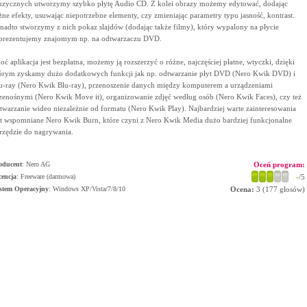
zycznych utworzymy szybko płytę Audio CD. Z kolei obrazy możemy edytować, dodając
żne efekty, usuwając niepotrzebne elementy, czy zmieniając parametry typu jasność, kontrast.
nadto stworzymy z nich pokaz slajdów (dodając także filmy), który wypalony na płycie
prezentujemy znajomym np. na odtwarzaczu DVD.
oć aplikacja jest bezpłatna, możemy ją rozszerzyć o różne, najczęściej płatne, wtyczki, dzięki
órym zyskamy dużo dodatkowych funkcji jak np. odtwarzanie płyt DVD (Nero Kwik DVD) i
u-ray (Nero Kwik Blu-ray), przenoszenie danych między komputerem a urządzeniami
zenośnymi (Nero Kwik Move it), organizowanie zdjęć według osób (Nero Kwik Faces), czy też
twarzanie wideo niezależnie od formatu (Nero Kwik Play). Najbardziej warte zainteresowania
st wspomniane Nero Kwik Burn, które czyni z Nero Kwik Media dużo bardziej funkcjonalne
rzędzie do nagrywania.
oducent
:
Nero AG
Oceń program:
cencja
: Freeware (darmowa)
-
/5
stem Operacyjny
:
Windows XP/Vista/7/8/10
Ocena:
3
(
177
głosów)