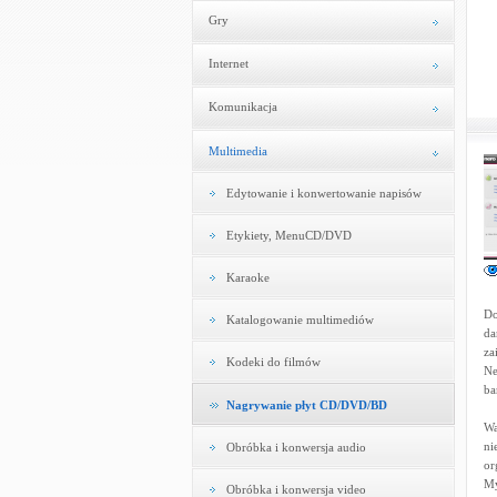
Gry
Internet
Komunikacja
Multimedia
Edytowanie i konwertowanie napisów
Etykiety, MenuCD/DVD
Karaoke
Do
Katalogowanie multimediów
da
za
Kodeki do filmów
Ne
ba
Nagrywanie płyt CD/DVD/BD
Wa
ni
Obróbka i konwersja audio
or
My
Obróbka i konwersja video