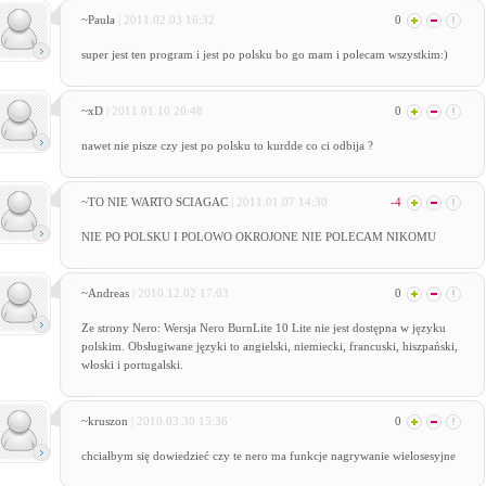
~Paula
| 2011.02.03 16:32
0
super jest ten program i jest po polsku bo go mam i polecam wszystkim:)
~xD
| 2011.01.10 20:48
0
nawet nie pisze czy jest po polsku to kurdde co ci odbija ?
~TO NIE WARTO SCIAGAC
| 2011.01.07 14:30
-4
NIE PO POLSKU I POLOWO OKROJONE NIE POLECAM NIKOMU
~Andreas
| 2010.12.02 17:03
0
Ze strony Nero: Wersja Nero BurnLite 10 Lite nie jest dostępna w języku
polskim. Obsługiwane języki to angielski, niemiecki, francuski, hiszpański,
włoski i portugalski.
~kruszon
| 2010.03.30 15:36
0
chciałbym się dowiedzieć czy te nero ma funkcje nagrywanie wielosesyjne