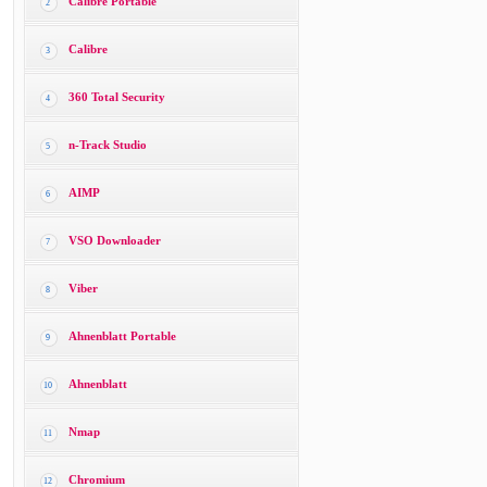
Calibre Portable
2
Calibre
3
360 Total Security
4
n-Track Studio
5
AIMP
6
VSO Downloader
7
Viber
8
Ahnenblatt Portable
9
Ahnenblatt
10
Nmap
11
Chromium
12