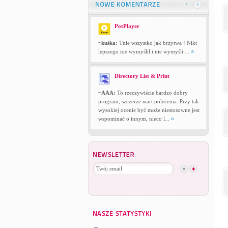
PotPlayer
~kuśka:
Tnie wszystko jak brzytwa ! Nikt
lepszego nie wymyślił i nie wymyśli ...
Directory List & Print
~AAA:
To rzeczywiście bardzo dobry
program, szczerze wart polecenia. Przy tak
wysokiej ocenie być może niestosowne jest
wspominać o innym, nieco l...