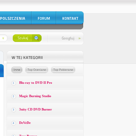
Blu-ray to DVD II Pro
1
Magic Burning Studio
2
3nity CD DVD Burner
3
DeVeDe
4