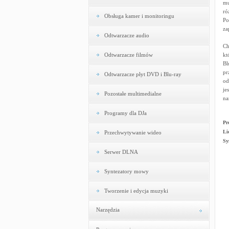
mu
ró
Obsługa kamer i monitoringu
Po
za
Odtwarzacze audio
Ch
Odtwarzacze filmów
kt
Bl
pr
Odtwarzacze płyt DVD i Blu-ray
od
je
Pozostałe multimedialne
na
Programy dla DJa
Pr
Li
Przechwytywanie wideo
Sy
Serwer DLNA
Syntezatory mowy
Tworzenie i edycja muzyki
Narzędzia