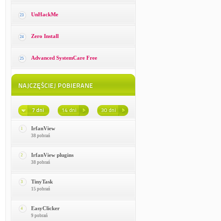
UnHackMe
23
Zero Install
24
Advanced SystemCare Free
25
IrfanView
1
38 pobrań
IrfanView plugins
2
38 pobrań
TinyTask
3
15 pobrań
EasyClicker
4
9 pobrań