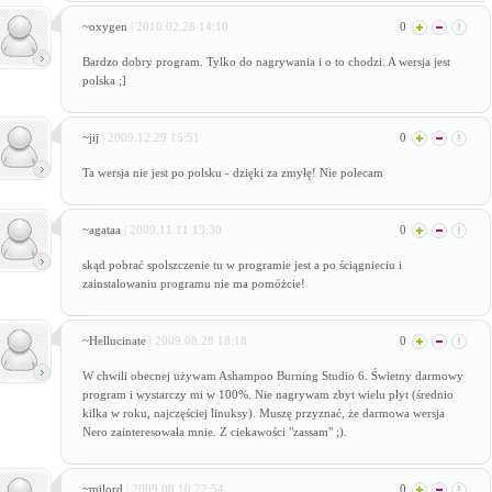
~oxygen
| 2010.02.28 14:10
0
Bardzo dobry program. Tylko do nagrywania i o to chodzi. A wersja jest
polska ;]
~jij
| 2009.12.29 15:51
0
Ta wersja nie jest po polsku - dzięki za zmyłę! Nie polecam
~agataa
| 2009.11.11 13:30
0
skąd pobrać spolszczenie tu w programie jest a po ściągnieciu i
zainstalowaniu programu nie ma pomóżcie!
~Hellucinate
| 2009.08.28 18:18
0
W chwili obecnej używam Ashampoo Burning Studio 6. Świetny darmowy
program i wystarczy mi w 100%. Nie nagrywam zbyt wielu płyt (średnio
kilka w roku, najczęściej linuksy). Muszę przyznać, że darmowa wersja
Nero zainteresowała mnie. Z ciekawości "zassam" ;).
~milord
| 2009.08.10 22:54
0