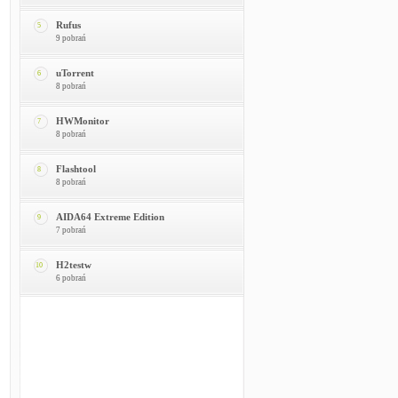
Rufus
5
9 pobrań
uTorrent
6
8 pobrań
HWMonitor
7
8 pobrań
Flashtool
8
8 pobrań
AIDA64 Extreme Edition
9
7 pobrań
H2testw
10
6 pobrań