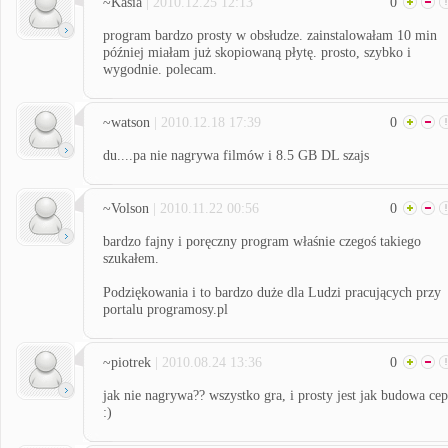
~Kasia
| 2010.12.25 12:13
0
program bardzo prosty w obsłudze. zainstalowałam 10 min
później miałam już skopiowaną płytę. prosto, szybko i
wygodnie. polecam.
~watson
| 2010.12.18 17:39
0
du....pa nie nagrywa filmów i 8.5 GB DL szajs
~Volson
| 2010.11.22 00:56
0
bardzo fajny i poręczny program właśnie czegoś takiego
szukałem.
Podziękowania i to bardzo duże dla Ludzi pracujących przy
portalu programosy.pl
~piotrek
| 2010.08.24 13:36
0
jak nie nagrywa?? wszystko gra, i prosty jest jak budowa ce
:)