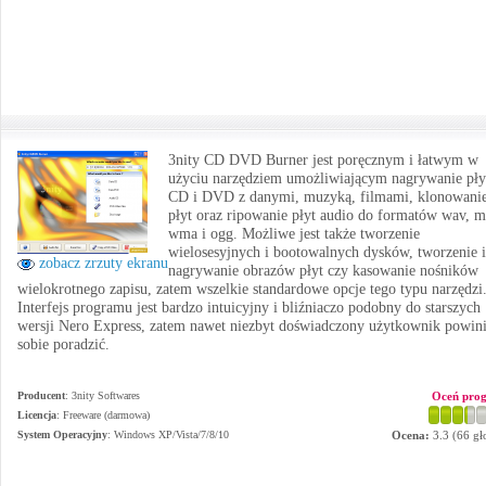
3nity CD DVD Burner jest poręcznym i łatwym w
użyciu narzędziem umożliwiającym nagrywanie pły
CD i DVD z danymi, muzyką, filmami, klonowani
płyt oraz ripowanie płyt audio do formatów wav, 
wma i ogg. Możliwe jest także tworzenie
wielosesyjnych i bootowalnych dysków, tworzenie i
zobacz zrzuty ekranu
nagrywanie obrazów płyt czy kasowanie nośników
wielokrotnego zapisu, zatem wszelkie standardowe opcje tego typu narzędzi
Interfejs programu jest bardzo intuicyjny i bliźniaczo podobny do starszych
wersji Nero Express, zatem nawet niezbyt doświadczony użytkownik powin
sobie poradzić.
Producent
:
3nity Softwares
Oceń pro
Licencja
: Freeware (darmowa)
System Operacyjny
:
Windows XP/Vista/7/8/10
Ocena:
3.3
(
66
gł