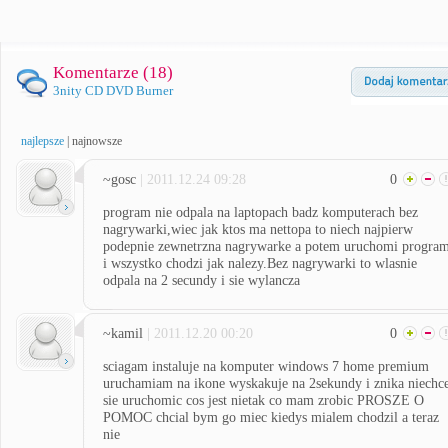
Komentarze (
18
)
3nity CD DVD Burner
najlepsze
|
najnowsze
~gosc
| 2011.12.24 09:28
0
program nie odpala na laptopach badz komputerach bez
nagrywarki,wiec jak ktos ma nettopa to niech najpierw
podepnie zewnetrzna nagrywarke a potem uruchomi progra
i wszystko chodzi jak nalezy.Bez nagrywarki to wlasnie
odpala na 2 secundy i sie wylancza
~kamil
| 2011.12.20 00:20
0
sciagam instaluje na komputer windows 7 home premium
uruchamiam na ikone wyskakuje na 2sekundy i znika niechc
sie uruchomic cos jest nietak co mam zrobic PROSZE O
POMOC chcial bym go miec kiedys mialem chodzil a teraz
nie