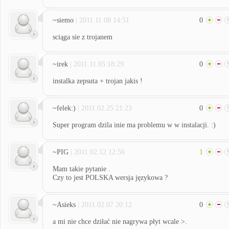
~siemo
| 2011.11.08 14:51
0
sciąga sie z trojanem
~irek
| 2011.11.05 18:29
0
instalka zepsuta + trojan jakis !
~felek:)
| 2011.02.25 21:23
0
Super program dzila inie ma problemu w w instalacji. :)
~PIG
| 2011.02.12 12:56
1
Mam takie pytanie .
Czy to jest POLSKA wersja językowa ?
~Asieks
| 2011.02.07 20:12
0
a mi nie chce dziłać nie nagrywa płyt wcale >.