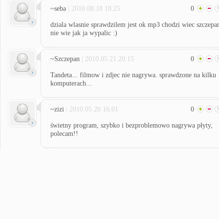
~seba
| 2010.08.18 18:25
0
dziala wlasnie sprawdzilem jest ok mp3 chodzi wiec szczepa
nie wie jak ja wypalic :)
~Szczepan
| 2010.05.21 20:15
0
Tandeta... filmow i zdjec nie nagrywa. sprawdzone na kilku
komputerach...
~zizi
| 2010.05.20 16:01
0
świetny program, szybko i bezproblemowo nagrywa płyty,
polecam!!