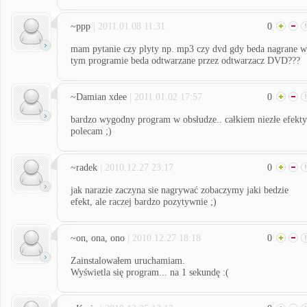
~ppp
| 2011.01.08 11:31
0
mam pytanie czy plyty np. mp3 czy dvd gdy beda nagrane w
tym programie beda odtwarzane przez odtwarzacz DVD???
~Damian xdee
| 2011.01.02 17:57
0
bardzo wygodny program w obsłudze.. całkiem niezłe efekty
polecam ;)
~radek
| 2010.12.27 23:17
0
jak narazie zaczyna sie nagrywać zobaczymy jaki bedzie
efekt, ale raczej bardzo pozytywnie ;)
~on, ona, ono
| 2010.12.27 18:18
0
Zainstalowałem uruchamiam.
Wyświetla się program... na 1 sekundę :(