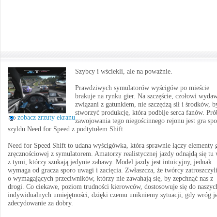
Szybcy i wściekli, ale na poważnie.
Prawdziwych symulatorów wyścigów po mieście
brakuje na rynku gier. Na szczęście, czołowi wyda
związani z gatunkiem, nie szczędzą sił i środków, b
stworzyć produkcję, która podbije serca fanów. Pró
zobacz zrzuty ekranu
zawojowania tego niegościnnego rejonu jest gra sp
szyldu Need for Speed z podtytułem Shift.
Need for Speed Shift to udana wyścigówka, która sprawnie łączy elementy 
zręcznościowej z symulatorem. Amatorzy realistycznej jazdy odnajdą się tu
z tymi, którzy szukają jedynie zabawy. Model jazdy jest intuicyjny, jednak
wymaga od gracza sporo uwagi i zacięcia. Zwłaszcza, że twórcy zatroszczyli
o wymagających przeciwników, którzy nie zawahają się, by zepchnąć nas z
drogi. Co ciekawe, poziom trudności kierowców, dostosowuje się do naszyc
indywidualnych umiejętności, dzięki czemu unikniemy sytuacji, gdy wróg je
zdecydowanie za dobry.