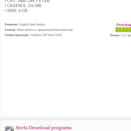
• CPU: Dual Core 1.6 GHz
• GRAFIKA: 256 MB
• HDD: 4 GB
Producent
:
Slightly Mad Studios
Oceń pro
Licencja
: Demo (testowa z ograniczoną funkcjonalnością)
System Operacyjny
:
Windows XP/Vista/7/8/10
Ocena:
5
(
2
gł
Strefa Download programu