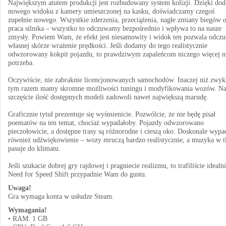
Największym atutem produkcji jest rozbudowany system kolizji. Dzięki dod
nowego widoku z kamery umieszczonej na kasku, doświadczamy czegoś
zupełnie nowego. Wszystkie zderzenia, przeciążenia, nagłe zmiany biegów 
praca silnika – wszystko to odczuwamy bezpośrednio i wpływa to na nasze
zmysły. Powiem Wam, że efekt jest niesamowity i widok ten pozwala odczu
własnej skórze wrażenie prędkości. Jeśli dodamy do tego realistycznie
odwzorowany kokpit pojazdu, to prawdziwym zapaleńcom niczego więcej n
potrzeba.
Oczywiście, nie zabraknie licencjonowanych samochodów. Inaczej niż zwyk
tym razem mamy skromne możliwości tuningu i modyfikowania wozów. N
szczęście ilość dostępnych modeli zadowoli nawet największą marudę.
Graficznie tytuł prezentuje się wyśmienicie. Pozwólcie, że nie będę pisał
poematów na ten temat, chociaż wypadałoby. Pojazdy odwzorowano
pieczołowicie, a dostępne trasy są różnorodne i cieszą oko. Doskonale wypa
również udźwiękowienie – wozy mruczą bardzo realistycznie, a muzyka w t
pasuje do klimatu.
Jeśli szukacie dobrej gry rajdowej i pragniecie realizmu, to trafiliście idealni
Need for Speed Shift przypadnie Wam do gustu.
Uwaga!
Gra wymaga konta w usłudze Steam.
Wymagania!
• RAM: 1 GB