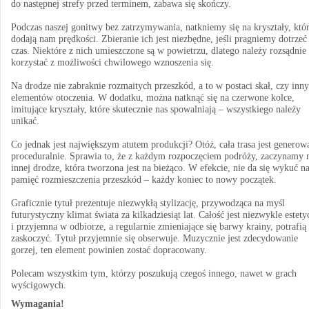
do następnej strefy przed terminem, zabawa się skończy.
Podczas naszej gonitwy bez zatrzymywania, natkniemy się na kryształy, któ
dodają nam prędkości. Zbieranie ich jest niezbędne, jeśli pragniemy dotrzeć
czas. Niektóre z nich umieszczone są w powietrzu, dlatego należy rozsądnie
korzystać z możliwości chwilowego wznoszenia się.
Na drodze nie zabraknie rozmaitych przeszkód, a to w postaci skał, czy inn
elementów otoczenia. W dodatku, można natknąć się na czerwone kolce,
imitujące kryształy, które skutecznie nas spowalniają – wszystkiego należy
unikać.
Co jednak jest największym atutem produkcji? Otóż, cała trasa jest generow
proceduralnie. Sprawia to, że z każdym rozpoczęciem podróży, zaczynamy 
innej drodze, która tworzona jest na bieżąco. W efekcie, nie da się wykuć n
pamięć rozmieszczenia przeszkód – każdy koniec to nowy początek.
Graficznie tytuł prezentuje niezwykłą stylizację, przywodząca na myśl
futurystyczny klimat świata za kilkadziesiąt lat. Całość jest niezwykle estety
i przyjemna w odbiorze, a regularnie zmieniające się barwy krainy, potrafią
zaskoczyć. Tytuł przyjemnie się obserwuje. Muzycznie jest zdecydowanie
gorzej, ten element powinien zostać dopracowany.
Polecam wszystkim tym, którzy poszukują czegoś innego, nawet w grach
wyścigowych.
Wymagania!