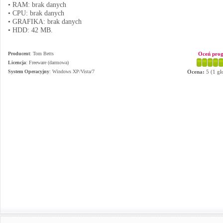
• RAM: brak danych
• CPU: brak danych
• GRAFIKA: brak danych
• HDD: 42 MB.
Producent
:
Tom Betts
Oceń pro
Licencja
: Freeware (darmowa)
System Operacyjny
:
Windows XP/Vista/7
Ocena:
5
(
1
gł