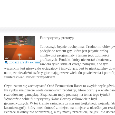
Futurystyczny prototyp.
Ta recenzja będzie trochę inna. Trudno mi obiekty
podejść do tematu gry, która jest jedynie próbą
możliwości programisty i testem jego zdolności
graficznych. Produkt, który nie został ukończony,
zobacz zrzuty ekranu
zawiera tylko szkielet całego pomysłu, a w tym
wszystkim jest niezwykle wciągający i intrygujący. Jest to nieskazitelny do
na to, że niezależni twórcy gier mają jeszcze wiele do powiedzenia i potrafi
zainteresować. Nawet przypadkiem.
Czym zatem się zachwycam? Otóż Permutation Racer to zwykła wyścigówk
Na rynku znajdziecie wiele darmowych produkcji, które oferują o wiele bar
rozbudowany gameplay. Skąd zatem moje poematy na temat tego tytułu?
Wyobraźcie sobie futurystyczny świat złożony całkowicie z brył
geometrycznych. W tej krainie zasiadacie za sterami trójkątnego pojazdu (st
kosmicznego?), który musi dotrzeć z miejsca na miejsce w określonym czasi
Pędzące sekundy nie odpuszczają, a my mamy przeczucie, że jeśli nie dotr