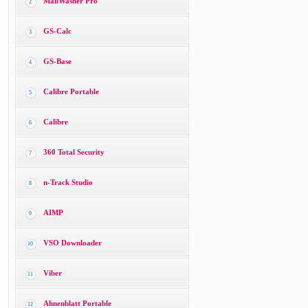
MailWasher Pro
2
GS-Calc
3
GS-Base
4
Calibre Portable
5
Calibre
6
360 Total Security
7
n-Track Studio
8
AIMP
9
VSO Downloader
10
Viber
11
Ahnenblatt Portable
12