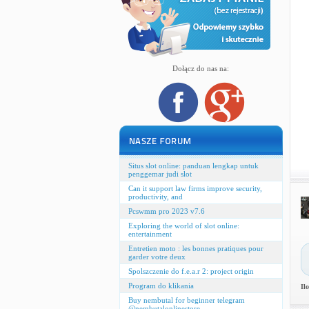
Dołącz do nas na:
Situs slot online: panduan lengkap untuk
penggemar judi slot
Can it support law firms improve security,
productivity, and
Pcswmm pro 2023 v7.6
Exploring the world of slot online:
entertainment
Entretien moto : les bonnes pratiques pour
garder votre deux
Spolszczenie do f.e.a.r 2: project origin
Program do klikania
Il
Buy nembutal for beginner telegram
@nembutalonlinestore