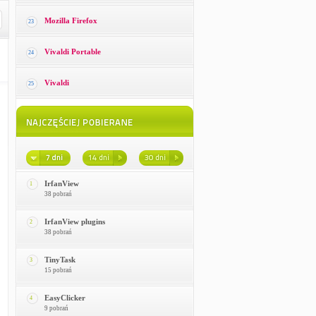
Mozilla Firefox
23
Vivaldi Portable
24
Vivaldi
25
IrfanView
1
38 pobrań
IrfanView plugins
2
38 pobrań
TinyTask
3
15 pobrań
EasyClicker
4
9 pobrań