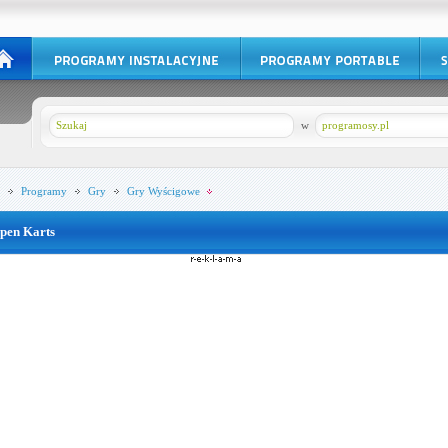
w
programosy.pl
Programy
Gry
Gry Wyścigowe
pen Karts