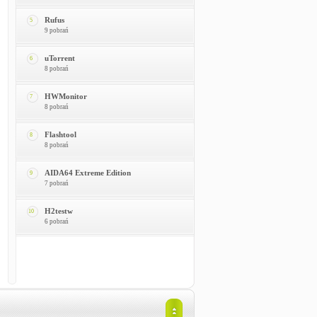
Rufus
5
9 pobrań
uTorrent
6
8 pobrań
HWMonitor
7
8 pobrań
Flashtool
8
8 pobrań
AIDA64 Extreme Edition
9
7 pobrań
H2testw
10
6 pobrań