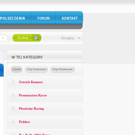
Ostrich Runners
1
Permutation Racer
2
Plasticine Racing
3
Poldzer
4