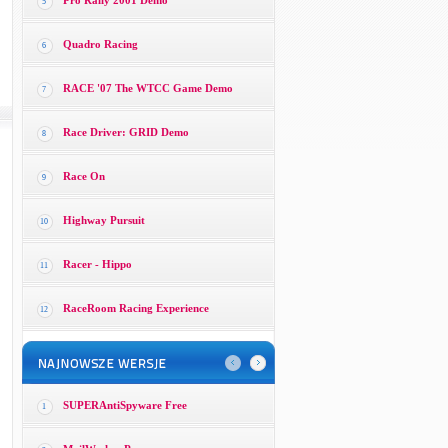
Pro Rally 2001 Demo
5
Quadro Racing
6
RACE '07 The WTCC Game Demo
7
Race Driver: GRID Demo
8
Race On
9
Highway Pursuit
10
Racer - Hippo
11
RaceRoom Racing Experience
12
SUPERAntiSpyware Free
1