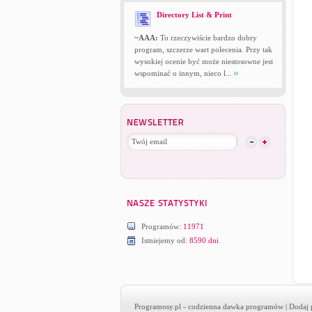
Directory List & Print
~AAA:
To rzeczywiście bardzo dobry
program, szczerze wart polecenia. Przy tak
wysokiej ocenie być może niestosowne jest
wspominać o innym, nieco l...
Programów:
11971
Istniejemy od:
8590 dni
Programosy.pl
- codzienna dawka programów |
Dodaj 