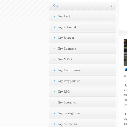
Gry
Gry Akcji
Gry Arkanoid
Gry Bijatyki
Gry Logiczne
Gry MMO
Gry Platformowe
gr
Gry Przygodowe
Op
st
Gry RPG
pi
je
Gry Sportowe
pr
Gry Strategiczne
Oc
wy
go
Gry Strzelanki