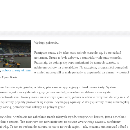
Wyścigi gokartów.
Pamiętam czasy, gdy jako mały szkrab marzyło się, by pojeździć
gokartem. Droga to była zabawa, a sprawiała wiele przyjemności.
Przyznaję, że cofając się wspomnieniami do tamtych czasów, to
nabieram ochoty na przejażdżkę. Na szczęście, programiści pomyśleli
zobacz zrzuty ekranu
o mnie i udostępnili te małe pojazdy w zupełności za darmo, w postaci
y Open Karts.
en Karts to wyścigówka, w której pierwsze skrzypce grają czterokołowe karty. System
erowania jest niezwykle intuicyjny, jednak model prowadzenia oddano z niezwykłą
eczołowitością. Twórcy starali się stworzyć symulator, jednak w efekcie otrzymali dziwny mix. Z
dnej strony pojazdy prowadzi się ciężko i wymagają wprawy. Z drugiej strony mkną z niezwykłą
ędkością, potrafiąc brać zakręty na pełnym gazie.
zywiście, w zabawie nie zabraknie trzech różnych trybów rozgrywki: kariera, jazda dowolna i
ścig z czasem. Ten pierwszy jest najważniejszy, ponieważ wygrywając zawody, zarabiamy
tówkę. Ta jest potrzebna do zakupu coraz to nowych części – tak, możemy tuningować i dbać o