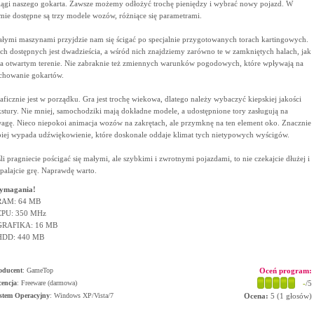
iągi naszego gokarta. Zawsze możemy odłożyć trochę pieniędzy i wybrać nowy pojazd. W
mie dostępne są trzy modele wozów, różniące się parametrami.
łymi maszynami przyjdzie nam się ścigać po specjalnie przygotowanych torach kartingowych.
ch dostępnych jest dwadzieścia, a wśród nich znajdziemy zarówno te w zamkniętych halach, jak
na otwartym terenie. Nie zabraknie też zmiennych warunków pogodowych, które wpływają na
chowanie gokartów.
aficznie jest w porządku. Gra jest trochę wiekowa, dlatego należy wybaczyć kiepskiej jakości
kstury. Nie mniej, samochodziki mają dokładne modele, a udostępnione tory zasługują na
agę. Nieco niepokoi animacja wozów na zakrętach, ale przymknę na ten element oko. Znacznie
piej wypada udźwiękowienie, które doskonale oddaje klimat tych nietypowych wyścigów.
śli pragniecie pościgać się małymi, ale szybkimi i zwrotnymi pojazdami, to nie czekajcie dłużej i
palajcie grę. Naprawdę warto.
ymagania!
RAM: 64 MB
CPU: 350 MHz
GRAFIKA: 16 MB
HDD: 440 MB
oducent
:
GameTop
Oceń program:
cencja
: Freeware (darmowa)
-
/5
stem Operacyjny
:
Windows XP/Vista/7
Ocena:
5
(
1
głosów)