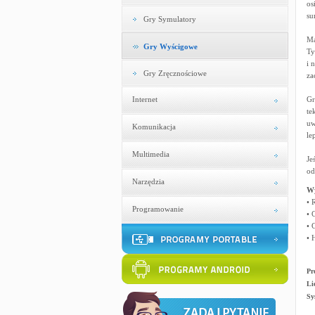
os
su
Gry Symulatory
Ma
Gry Wyścigowe
Ty
i 
Gry Zręcznościowe
za
Internet
Gr
te
uw
Komunikacja
le
Multimedia
Je
od
Narzędzia
W
• 
Programowanie
• 
• 
• 
Pr
Li
Sy