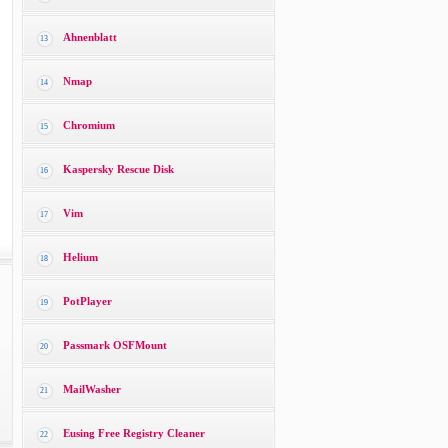
Ahnenblatt
13
Nmap
14
Chromium
15
Kaspersky Rescue Disk
16
Vim
17
Helium
18
PotPlayer
19
Passmark OSFMount
20
MailWasher
21
Eusing Free Registry Cleaner
22