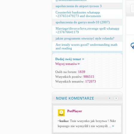
sspolszczenia do airport tycoon 3
Counterfeit banknotes whatsapp
+237651479273 and documents
spolszczenia do garrys modv10 (2007)
Marriage/divorce/love,revenge spell whatsapp
+237676641179
jakim programem otworzyć style rolanda?
Are iready scores good? understanding math
and reading
Dodaj swój temat
Więcej tematów
Osób na forum:
1839
Wszystkich postów:
986515
Wszystkich tematów:
172073
PotPlayer
~kuśka:
Tnie wszystko jak brzytwa ! Nikt
lepszego nie wymyślił i nie wymyśli ...